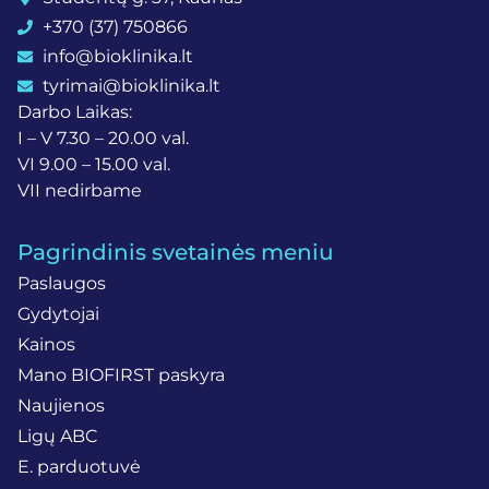
+370 (37) 750866
info@bioklinika.lt
tyrimai@bioklinika.lt
Darbo Laikas:
I – V 7.30 – 20.00 val.
VI 9.00 – 15.00 val.
VII nedirbame
Pagrindinis svetainės meniu
Paslaugos
Gydytojai
Kainos
Mano BIOFIRST paskyra
Naujienos
Ligų ABC
E. parduotuvė