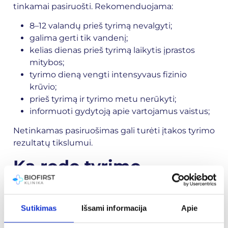
tinkamai pasiruošti. Rekomenduojama:
8–12 valandų prieš tyrimą nevalgyti;
galima gerti tik vandenį;
kelias dienas prieš tyrimą laikytis įprastos
mitybos;
tyrimo dieną vengti intensyvaus fizinio
krūvio;
prieš tyrimą ir tyrimo metu nerūkyti;
informuoti gydytoją apie vartojamus vaistus;
Netinkamas pasiruošimas gali turėti įtakos tyrimo
rezultatų tikslumui.
Ką rodo tyrimo
rezultatai?
Sutikimas
Išsami informacija
Apie
Gliukozės toleravimo mėginio rezultatai leidžia
įvertinti organizmo gebėjimą reguliuoti gliukozės