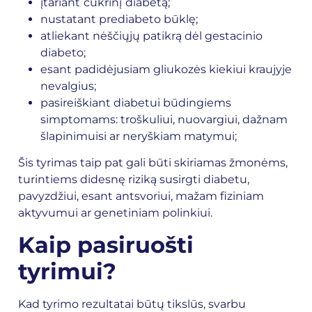
įtariant
cukrinį
diabetą;
nustatant prediabeto būklę;
atliekant nėščiųjų patikrą dėl gestacinio
diabeto;
esant padidėjusiam gliukozės kiekiui kraujyje
nevalgius;
pasireiškiant diabetui būdingiems
simptomams: troškuliui, nuovargiui, dažnam
šlapinimuisi ar neryškiam matymui;
Šis tyrimas taip pat gali būti skiriamas žmonėms,
turintiems didesnę riziką susirgti diabetu,
pavyzdžiui, esant antsvoriui, mažam fiziniam
aktyvumui ar genetiniam polinkiui.
Kaip pasiruošti
tyrimui?
Kad tyrimo rezultatai būtų tikslūs, svarbu