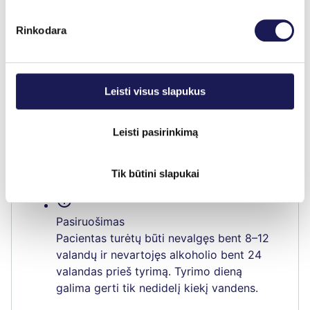
pradėti gydymą, taip sumažinant ilgalaikių
komplikacijų riziką bei pagerinant bendrą
Rinkodara
sveikatos būklę.
Leisti visus slapukus
Apie procedūrą
Leisti pasirinkimą
schedule
Tyrimo trukmė
Tik būtini slapukai
1-2 valandos.
info
Pasiruošimas
Pacientas turėtų būti nevalgęs bent 8–12
valandų ir nevartojęs alkoholio bent 24
valandas prieš tyrimą. Tyrimo dieną
galima gerti tik nedidelį kiekį vandens.