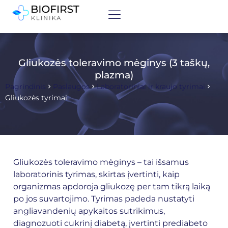
Gliukozės toleravimo mėginys (3 taškų,
plazma)
Pagrindinis
Paslaugos
Laboratoriniai ir kraujo tyrimai
Gliukozės tyrimai
Gliukozės toleravimo mėginys – tai išsamus
laboratorinis tyrimas, skirtas įvertinti, kaip
organizmas apdoroja gliukozę per tam tikrą laiką
po jos suvartojimo. Tyrimas padeda nustatyti
angliavandenių apykaitos sutrikimus,
diagnozuoti cukrinį diabetą, įvertinti prediabeto