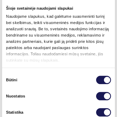
kiekį kraujyje. Jei gliukozės koncentracija po 2
Šioje svetainėje naudojami slapukai
valandų išlieka padidėjusi, tai gali rodyti
prediabetą ar cukrinį diabetą.
Naudojame slapukus, kad galėtume suasmeninti turinį
bei skelbimus, teikti visuomeninės medijos funkcijas ir
Jeigu gliukozės kiekis padidėja pernelyg stipriai
analizuoti srautą. Be to, svetainės naudojimo informaciją
arba lėtai grįžta į normalią ribą, tai gali reikšti
bendriname su visuomeninės medijos, reklamavimo ir
sutrikusią insulino veiklą arba sumažėjusį
analizės partneriais, kurie gali ją pridėti prie kitos jūsų
organizmo jautrumą insulinui.
pateiktos arba naudojant paslaugas surinktos
Kodėl šis tyrimas
informacijos. Toliau naudodamiesi mūsų svetaine, jūs
sutinkate su mūsų slapukais.
svarbus?
Sutikimo
Gliukozės toleravimo mėginys (3 taškų, plazmoje)
Būtini
pasirinkimas
yra vienas informatyviausių tyrimų vertinant
angliavandenių apykaitą. Jis leidžia anksti
Nuostatos
nustatyti gliukozės reguliacijos sutrikimus dar
prieš išsivystant pilnai
cukrinio diabeto
formai.
Ankstyva diagnostika suteikia galimybę laiku
Statistika
koreguoti gyvenimo būdą, mitybą ir prireikus