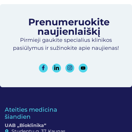
Prenumeruokite
naujienlaiškį​
Pirmieji gaukite specialius klinikos
pasiūlymus ir sužinokite apie naujienas!
Ateities medicina
šiandien
UAB „Bioklinika“
Studentų g. 37, Kaunas