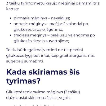
3 taškų tyrimo metu kraujo mėginiai paimami tris
kartus:
pirmasis mėginys – nevalgius;
antrasis mėginys – praėjus 1 valandai po
gliukozės tirpalo išgėrimo;
trečiasis mėginys – praėjus 2 valandoms po
gliukozės tirpalo suvartojimo;
Tokiu būdu galima įvertinti ne tik pradinį
gliukozės lygį, bet ir tai, kaip greitai organizmas
sugeba jį sumažinti.
Kada skiriamas šis
tyrimas?
Gliukozės toleravimo mėginys (3 taškų)
dažniausiai skiriamas šiais atvejais: