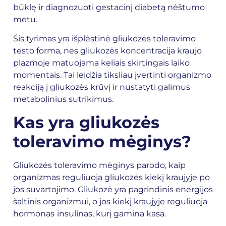
būklę ir diagnozuoti gestacinį diabetą nėštumo
metu.
Šis tyrimas yra išplėstinė gliukozės toleravimo
testo forma, nes gliukozės koncentracija kraujo
plazmoje matuojama keliais skirtingais laiko
momentais. Tai leidžia tiksliau įvertinti organizmo
reakciją į gliukozės krūvį ir nustatyti galimus
metabolinius sutrikimus.
Kas yra gliukozės
toleravimo mėginys?
Gliukozės toleravimo mėginys parodo, kaip
organizmas reguliuoja gliukozės kiekį kraujyje po
jos suvartojimo. Gliukozė yra pagrindinis energijos
šaltinis organizmui, o jos kiekį kraujyje reguliuoja
hormonas
insulinas, kurį gamina kasa.