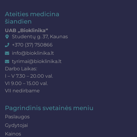
Ateities medicina
šiandien
UAB „Bioklinika“
Studentų g. 37, Kaunas
+370 (37) 750866
info@bioklinika.lt
tyrimai@bioklinika.lt
Darbo Laikas:
I – V 7.30 – 20.00 val.
VI 9.00 – 15.00 val.
VII nedirbame
Pagrindinis svetainės meniu
Paslaugos
Gydytojai
Kainos