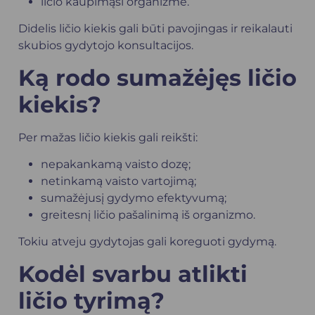
ličio kaupimąsi organizme.
Didelis ličio kiekis gali būti pavojingas ir reikalauti
skubios gydytojo konsultacijos.
Ką rodo sumažėjęs ličio
kiekis?
Per mažas ličio kiekis gali reikšti:
nepakankamą vaisto dozę;
netinkamą vaisto vartojimą;
sumažėjusį gydymo efektyvumą;
greitesnį ličio pašalinimą iš organizmo.
Tokiu atveju gydytojas gali koreguoti gydymą.
Kodėl svarbu atlikti
ličio tyrimą?