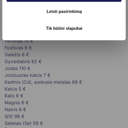
Aliuminis (Al), sunkusis metalas
62 €
Leisti pasirinkimą
Arsenas (As), sunkusis metalas
62 €
Chloridai
8 €
Chromas (Cr), sunkusis metalas
62 €
Tik būtini slapukai
Cinkas
22 €
Feritinas
15 €
Fosforas
6 €
Geležis
6 €
Gyvsidabris
62 €
Jodas
110 €
Jonizuotas kalcis
7 €
Kadmis (Cd), sunkusis metalas
66 €
Kalcis
5 €
Kalis
6 €
Magnis
6 €
Natris
6 €
Q10
98 €
Selenas (Se)
56 €