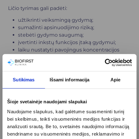
Ličio tyrimas gali padėti:
užtikrinti veiksmingą gydymą;
sumažinti apsinuodijimo riziką;
stebėti gydymo saugumą;
įvertinti inkstų funkcijos įtaką gydymui;
laiku nustatyti pavojingus koncentracijos
pokyčius.
Dažniausiai užduodami
Sutikimas
Išsami informacija
Apie
klausimai
Ar dehidratacija gali paveikti ličio kiekį?
Šioje svetainėje naudojami slapukai
Taip, skysčių trūkumas gali padidinti ličio
Naudojame slapukus, kad galėtume suasmeninti turinį
koncentraciją organizme.
bei skelbimus, teikti visuomeninės medijos funkcijas ir
Ar ličio tyrimas atliekamas reguliariai?
analizuoti srautą. Be to, svetainės naudojimo informaciją
Taip, vartojant ličio preparatus tyrimas dažniausiai
bendriname su visuomeninės medijos, reklamavimo ir