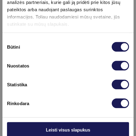
atliekamas periodiškai.
analizės partneriais, kurie gali ją pridėti prie kitos jūsų
pateiktos arba naudojant paslaugas surinktos
informacijos. Toliau naudodamiesi mūsų svetaine, jūs
sutinkate su mūsų slapukais.
Apie procedūrą
Sutikimo
schedule
Būtini
pasirinkimas
Tyrimo trukmė
10-15 min.
Nuostatos
info
Pasiruošimas
Skaityti daugiau
Rekomenduojama tyrimą atlikti gydytojo
Statistika
paskirtu metu.
Rinkodara
Kainoraštis
Leisti visus slapukus
Litis (Li)
20 €