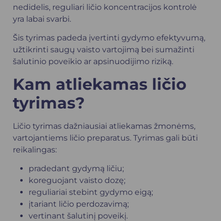
nedidelis, reguliari ličio koncentracijos kontrolė
yra labai svarbi.
Šis tyrimas padeda įvertinti gydymo efektyvumą,
užtikrinti saugų vaisto vartojimą bei sumažinti
šalutinio poveikio ar apsinuodijimo riziką.
Kam atliekamas ličio
tyrimas?
Ličio tyrimas dažniausiai atliekamas žmonėms,
vartojantiems ličio preparatus. Tyrimas gali būti
reikalingas:
pradedant gydymą ličiu;
koreguojant vaisto dozę;
reguliariai stebint gydymo eigą;
įtariant ličio perdozavimą;
vertinant šalutinį poveikį.