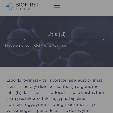
Litis (Li)
Pagrindinis
Paslaugos
Laboratoriniai ir kraujo tyrimai
Mikroelementų ir elektrolitų tyrimai
Ličio (Li) tyrimas – tai laboratorinis kraujo tyrimas,
skirtas nustatyti ličio koncentraciją organizme.
Litis (Li) dažniausiai naudojamas kaip vaistas tam
tikrų psichikos sutrikimų, ypač bipolinio
sutrikimo, gydymui. Kadangi skirtumas tarp
veiksmingos ir per didelės ličio dozės yra