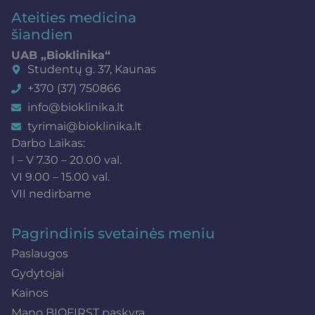
Ateities medicina
šiandien
UAB „Bioklinika“
Studentų g. 37, Kaunas
+370 (37) 750866
info@bioklinika.lt
tyrimai@bioklinika.lt
Darbo Laikas:
I – V 7.30 – 20.00 val.
VI 9.00 – 15.00 val.
VII nedirbame
Pagrindinis svetainės meniu
Paslaugos
Gydytojai
Kainos
Mano BIOFIRST paskyra