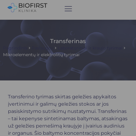
Transferinas
Pagrindinis
Paslaugos
Laboratoriniai ir kraujo tyrimai
Mikroelementų ir elektrolitų tyrimai
Transferino tyrimas skirtas geležies apykaitos
įvertinimui ir galimų geležies stokos ar jos
pasiskirstymo sutrikimų nustatymui. Transferinas
– tai kepenyse sintetinamas baltymas, atsakingas
už geležies pernešimą kraujyje į įvairius audinius
ir organus. Šio baltymo koncentracijos pokyčiai