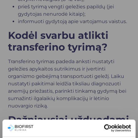
prieš tyrimą vengti geležies papildų (jei
gydytojas nenurodė kitaip);
informuoti gydytoją apie vartojamus vaistus.
Kodėl svarbu atlikti
transferino tyrimą?
Transferino tyrimas padeda anksti nustatyti
geležies apykaitos sutrikimus ir įvertinti
organizmo gebėjimą transportuoti geležį. Laiku
nustatyti pakitimai leidžia tiksliau diagnozuoti
anemijų priežastis, parinkti tinkamą gydymą bei
sumažinti ilgalaikių komplikacijų ir lėtinio
nuovargio riziką.
Dažniausiai užduodami
klausimai