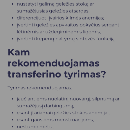
nustatyti galimą geležies stoką ar
sumažėjusias geležies atsargas;
diferencijuoti įvairios kilmės anemijas;
įvertinti geležies apykaitos pokyčius sergant
lėtinėmis ar uždegiminėmis ligomis;
įvertinti kepenų baltymų sintezės funkciją.
Kam
rekomenduojamas
transferino tyrimas?
Tyrimas rekomenduojamas:
jaučiantiems nuolatinį nuovargį, silpnumą ar
sumažėjusį darbingumą;
esant įtariamai geležies stokos anemijai;
esant gausioms menstruacijoms;
nėštumo metu;