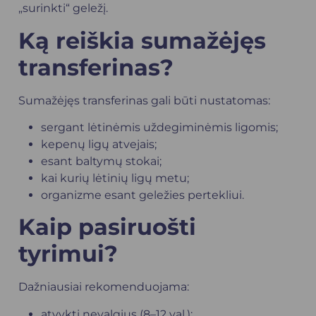
„surinkti“ geležį.
Ką reiškia sumažėjęs
transferinas?
Sumažėjęs transferinas gali būti nustatomas:
sergant lėtinėmis uždegiminėmis ligomis;
kepenų ligų atvejais;
esant baltymų stokai;
kai kurių lėtinių ligų metu;
organizme esant geležies pertekliui.
Kaip pasiruošti
tyrimui?
Dažniausiai rekomenduojama:
atvykti nevalgius (8–12 val.);