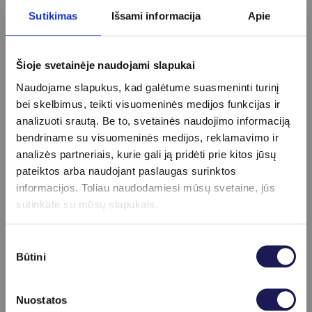
Sutikimas
Išsami informacija
Apie
Ar transferino tyrimas parodo anemiją?
Vien transferino tyrimas anemijos nepatvirtina,
tačiau jis yra svarbi geležies apykaitos vertinimo
Šioje svetainėje naudojami slapukai
dalis ir dažnai atliekamas kartu su kitais kraujo
tyrimais.
Naudojame slapukus, kad galėtume suasmeninti turinį
bei skelbimus, teikti visuomeninės medijos funkcijas ir
Kuo skiriasi transferinas ir feritinas?
analizuoti srautą. Be to, svetainės naudojimo informaciją
Transferinas parodo geležies transportą kraujyje.
bendriname su visuomeninės medijos, reklamavimo ir
Feritinas atspindi geležies atsargas organizme.
analizės partneriais, kurie gali ją pridėti prie kitos jūsų
pateiktos arba naudojant paslaugas surinktos
Ar transferino tyrimas atliekamas iš kraujo?
informacijos. Toliau naudodamiesi mūsų svetaine, jūs
Taip, tai veninio kraujo laboratorinis tyrimas.
sutinkate su mūsų slapukais.
Ar galima atlikti tyrimą vartojant geležies
papildus?
Sutikimo
Galima, tačiau papildai gali paveikti rezultatus,
Būtini
pasirinkimas
todėl svarbu informuoti gydytoją arba
laboratoriją.
Nuostatos