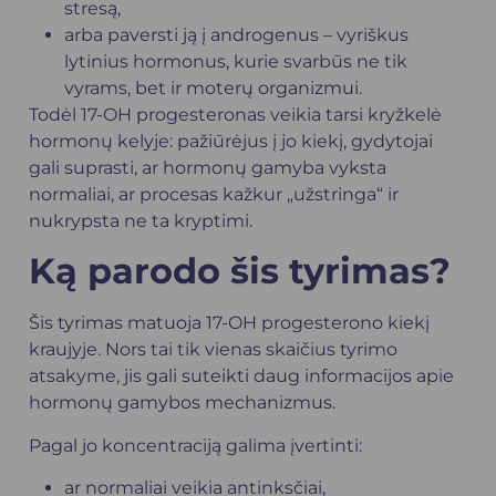
stresą,
arba paversti ją į androgenus – vyriškus
lytinius hormonus, kurie svarbūs ne tik
vyrams, bet ir moterų organizmui.
Todėl 17-OH progesteronas veikia tarsi kryžkelė
hormonų kelyje: pažiūrėjus į jo kiekį, gydytojai
gali suprasti, ar hormonų gamyba vyksta
normaliai, ar procesas kažkur „užstringa“ ir
nukrypsta ne ta kryptimi.
Ką parodo šis tyrimas?
Šis tyrimas matuoja 17-OH progesterono kiekį
kraujyje. Nors tai tik vienas skaičius tyrimo
atsakyme, jis gali suteikti daug informacijos apie
hormonų gamybos mechanizmus.
Pagal jo koncentraciją galima įvertinti:
ar normaliai veikia antinksčiai,