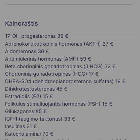
Kainoraštis
17-OH progesteronas
39 €
Adrenokortikotropinis hormonas (AKTH)
27 €
Aldosteronas
30 €
Antimiulerinis hormonas (AMH)
59 €
Beta chorioninis gonadotropinas (β HCG)
32 €
Chorioninis gonadotropinas (HCG)
17 €
DHEA-SO4 (dehidroepiandrosterono sulfatas)
18 €
Dihidrotestosteronas
45 €
Estradiolis (E2)
15 €
Folikulus stimuliuojantis hormonas (FSH)
15 €
Gliukagonas
85 €
IGF-1 (augimo faktorius)
33 €
Insulinas
21 €
Katecholaminai
70 €