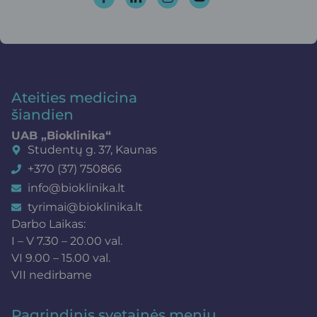
Ateities medicina
šiandien
UAB „Bioklinika“
Studentų g. 37, Kaunas
+370 (37) 750866
info@bioklinika.lt
tyrimai@bioklinika.lt
Darbo Laikas:
I – V 7.30 – 20.00 val.
VI 9.00 – 15.00 val.
VII nedirbame
Pagrindinis svetainės meniu