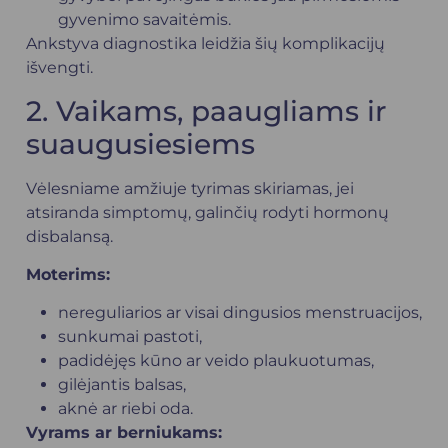
gyvenimo savaitėmis.
Ankstyva diagnostika leidžia šių komplikacijų
išvengti.
2. Vaikams, paaugliams ir
suaugusiesiems
Vėlesniame amžiuje tyrimas skiriamas, jei
atsiranda simptomų, galinčių rodyti hormonų
disbalansą.
Moterims:
nereguliarios ar visai dingusios menstruacijos,
sunkumai pastoti,
padidėjęs kūno ar veido plaukuotumas,
gilėjantis balsas,
aknė ar riebi oda.
Vyrams ar berniukams: