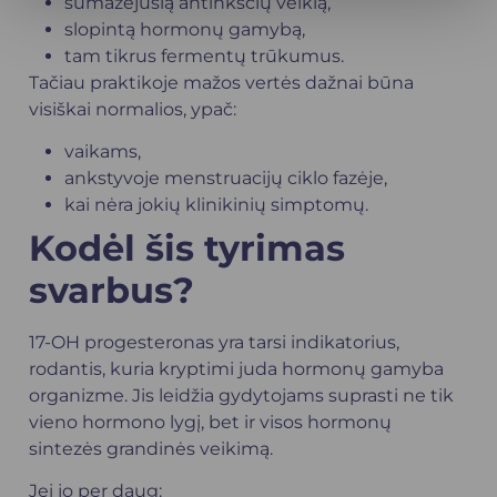
sumažėjusią antinksčių veiklą,
slopintą hormonų gamybą,
tam tikrus fermentų trūkumus.
Tačiau praktikoje mažos vertės dažnai būna
visiškai normalios, ypač:
vaikams,
ankstyvoje menstruacijų ciklo fazėje,
kai nėra jokių klinikinių simptomų.
Kodėl šis tyrimas
svarbus?
17-OH progesteronas yra tarsi indikatorius,
rodantis, kuria kryptimi juda hormonų gamyba
organizme. Jis leidžia gydytojams suprasti ne tik
vieno hormono lygį, bet ir visos hormonų
sintezės grandinės veikimą.
Jei jo per daug: