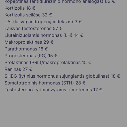
Kopeptinas (antidiurezinio hormono analogas)
82 €
Kortizolis
18 €
Kortizolis seilėse
32 €
LAI (laisvų androgenų indeksas)
3 €
Laisvas testosteronas
57 €
Liuteinizuojantis hormonas (LH)
14 €
Makroprolaktinas
29 €
Parathormonas
16 €
Progesteronas (PG)
15 €
Prolaktinas (PRL)/makroprolaktinas
15 €
Reninas
27 €
SHBG (lytinius hormonus sujungiantis globulinas)
18 €
Somatotropinis hormonas (STH)
28 €
Testosterono tyrimai vyrams ir moterims
17 €