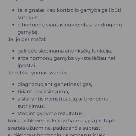
tai signalas, kad kortizolio gamyba gali būti
sutrikusi,
o hormonų srautas nukreiptas į androgenų
gamybą.
Jei jo per mažai:
gali būti slopinama antinksčių funkcija,
arba hormonų gamyba vyksta lėčiau nei
įprastai.
Todėl šis tyrimas svarbus:
diagnozuojant genetines ligas,
tiriant nevaisingumą,
aiškinantis menstruacijų ar brendimo
sutrikimus,
stebint gydymo rezultatus.
Nors tai tik vienas kraujo tyrimas, jis gali tapti
svarbia užuomina, padedančia suprasti
sudėtingus hormoninius procesus ir laiku