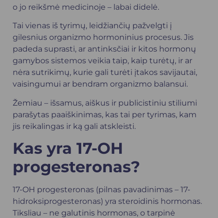
o jo reikšmė medicinoje – labai didelė.
Tai vienas iš tyrimų, leidžiančių pažvelgti į
gilesnius organizmo hormoninius procesus. Jis
padeda suprasti, ar antinksčiai ir kitos hormonų
gamybos sistemos veikia taip, kaip turėtų, ir ar
nėra sutrikimų, kurie gali turėti įtakos savijautai,
vaisingumui ar bendram organizmo balansui.
Žemiau – išsamus, aiškus ir publicistiniu stiliumi
parašytas paaiškinimas, kas tai per tyrimas, kam
jis reikalingas ir ką gali atskleisti.
Kas yra 17-OH
progesteronas?
17-OH progesteronas (pilnas pavadinimas – 17-
hidroksiprogesteronas) yra steroidinis hormonas.
Tiksliau – ne galutinis hormonas, o tarpinė