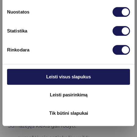
aknė,
Nuostatos
padidėjęs plaukuotumas,
menstruacijų sutrikimai,
Skaityti daugiau
nevaisingumas.
Statistika
Kartais padidėjimas gali būti susijęs ir su kitomis
būklėmis:
Rinkodara
stipriu stresu,
ūmiomis ligomis,
nėštumu,
kai kuriais hormoniniais sutrikimais,
Leisti visus slapukus
pavyzdžiui, policistinių kiaušidžių sindromu
(PCOS).
Leisti pasirinkimą
Sumažėjęs 17-OH
progesteronas
Tik būtini slapukai
Sumažėjęs kiekis gali rodyti: