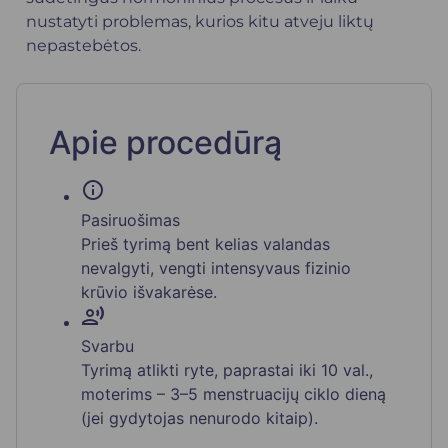
nustatyti problemas, kurios kitu atveju liktų
nepastebėtos.
Apie procedūrą
info
Pasiruošimas
Prieš tyrimą bent kelias valandas
nevalgyti, vengti intensyvaus fizinio
krūvio išvakarėse.
record_voice_over
Svarbu
Tyrimą atlikti ryte, paprastai iki 10 val.,
moterims – 3–5 menstruacijų ciklo dieną
(jei gydytojas nenurodo kitaip).