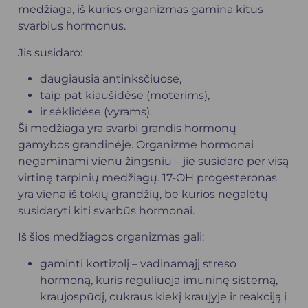
medžiaga, iš kurios organizmas gamina kitus
svarbius hormonus.
Jis susidaro:
daugiausia antinksčiuose,
taip pat kiaušidėse (moterims),
ir sėklidėse (vyrams).
Ši medžiaga yra svarbi grandis hormonų
gamybos grandinėje. Organizme hormonai
negaminami vienu žingsniu – jie susidaro per visą
virtinę tarpinių medžiagų. 17-OH progesteronas
yra viena iš tokių grandžių, be kurios negalėtų
susidaryti kiti svarbūs hormonai.
Iš šios medžiagos organizmas gali:
gaminti kortizolį – vadinamąjį streso
hormoną, kuris reguliuoja imuninę sistemą,
kraujospūdį, cukraus kiekį kraujyje ir reakciją į