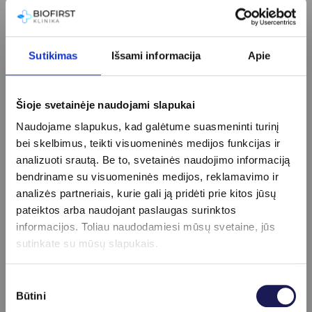
amžių,
lytį,
tyrimo laiką,
Sutikimas
Išsami informacija
Apie
moterims – ciklo fazę.
Vien tik skaičius be konteksto gali nieko nesakyti,
todėl interpretacija visada priklauso nuo bendros
Šioje svetainėje naudojami slapukai
klinikinės situacijos.
Naudojame slapukus, kad galėtume suasmeninti turinį
bei skelbimus, teikti visuomeninės medijos funkcijas ir
Padidėjęs 17-OH
analizuoti srautą. Be to, svetainės naudojimo informaciją
progesteronas
bendriname su visuomeninės medijos, reklamavimo ir
analizės partneriais, kurie gali ją pridėti prie kitos jūsų
Padidėjusi vertė dažniausiai rodo:
pateiktos arba naudojant paslaugas surinktos
informacijos. Toliau naudodamiesi mūsų svetaine, jūs
įgimtą antinksčių hiperplaziją,
sutinkate su mūsų slapukais.
fermento trūkumą hormonų gamybos
grandinėje,
per didelę androgenų gamybą.
Sutikimo
Būtini
Galimi simptomai:
pasirinkimas