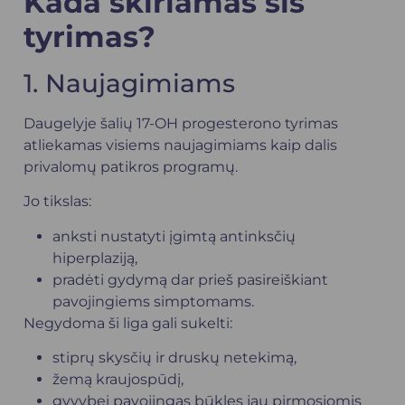
Kada skiriamas šis
tyrimas?
1. Naujagimiams
Daugelyje šalių 17-OH progesterono tyrimas
atliekamas visiems naujagimiams kaip dalis
privalomų patikros programų.
Jo tikslas:
anksti nustatyti įgimtą antinksčių
hiperplaziją,
pradėti gydymą dar prieš pasireiškiant
pavojingiems simptomams.
Negydoma ši liga gali sukelti:
stiprų skysčių ir druskų netekimą,
žemą kraujospūdį,
gyvybei pavojingas būkles jau pirmosiomis