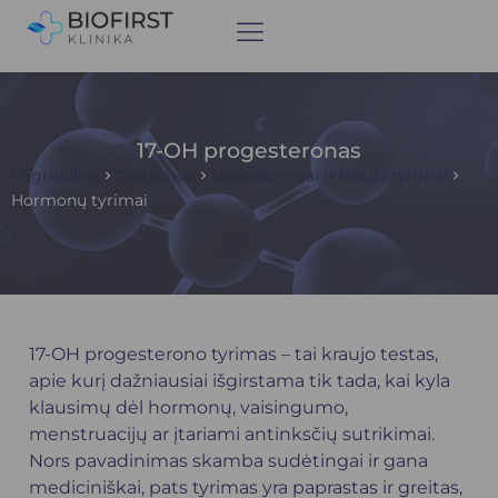
17-OH progesteronas
Pagrindinis
Paslaugos
Laboratoriniai ir kraujo tyrimai
Hormonų tyrimai
17-OH progesterono tyrimas – tai kraujo testas,
apie kurį dažniausiai išgirstama tik tada, kai kyla
klausimų dėl hormonų, vaisingumo,
menstruacijų ar įtariami antinksčių sutrikimai.
Nors pavadinimas skamba sudėtingai ir gana
mediciniškai, pats tyrimas yra paprastas ir greitas,