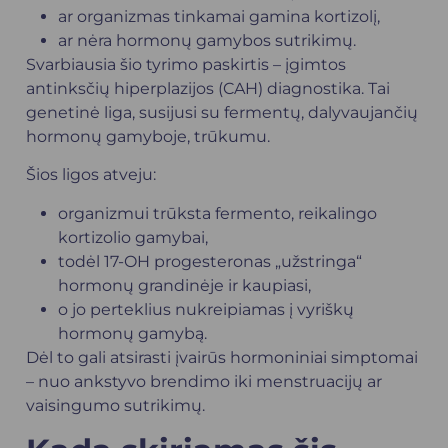
ar organizmas tinkamai gamina kortizolį,
ar nėra hormonų gamybos sutrikimų.
Svarbiausia šio tyrimo paskirtis – įgimtos
antinksčių hiperplazijos (CAH) diagnostika. Tai
genetinė liga, susijusi su fermentų, dalyvaujančių
hormonų gamyboje, trūkumu.
Šios ligos atveju:
organizmui trūksta fermento, reikalingo
kortizolio gamybai,
todėl 17-OH progesteronas „užstringa“
hormonų grandinėje ir kaupiasi,
o jo perteklius nukreipiamas į vyriškų
hormonų gamybą.
Dėl to gali atsirasti įvairūs hormoniniai simptomai
– nuo ankstyvo brendimo iki menstruacijų ar
vaisingumo sutrikimų.