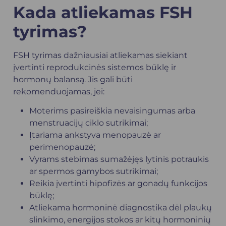
Kada atliekamas FSH
tyrimas?
FSH tyrimas dažniausiai atliekamas siekiant
įvertinti reprodukcinės sistemos būklę ir
hormonų balansą. Jis gali būti
rekomenduojamas, jei:
Moterims pasireiškia nevaisingumas arba
menstruacijų ciklo sutrikimai;
Įtariama ankstyva menopauzė ar
perimenopauzė;
Vyrams stebimas sumažėjęs lytinis potraukis
ar spermos gamybos sutrikimai;
Reikia įvertinti hipofizės ar gonadų funkcijos
būklę;
Atliekama hormoninė diagnostika dėl plaukų
slinkimo, energijos stokos ar kitų hormoninių