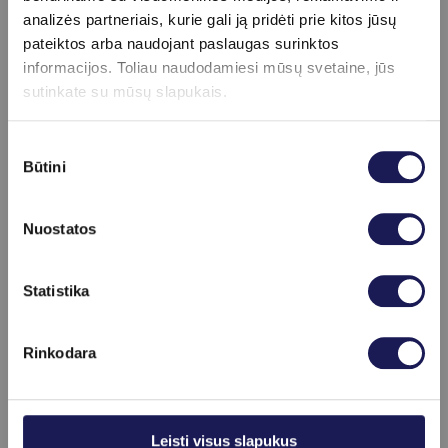
FSH lygį. Gydytojas turi žinoti apie vartojamus
analizės partneriais, kurie gali ją pridėti prie kitos jūsų
medikamentus prieš tyrimą.
pateiktos arba naudojant paslaugas surinktos
Ar FSH tyrimas yra sudėtingas ar
informacijos. Toliau naudodamiesi mūsų svetaine, jūs
skausmingas?
sutinkate su mūsų slapukais.
Ne, tai įprastas veninis kraujo tyrimas.
Sutikimo
Būtini
pasirinkimas
Nuostatos
Apie procedūrą
Skaityti daugiau
Statistika
schedule
Tyrimo trukmė
Iki 10 min.
Rinkodara
Leisti visus slapukus