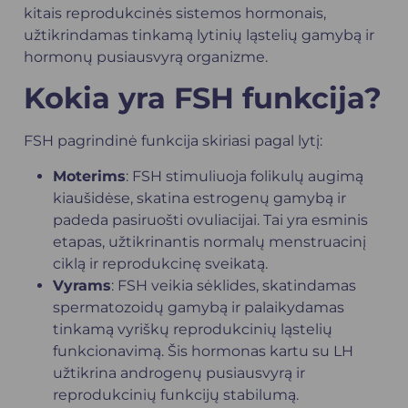
kitais reprodukcinės sistemos hormonais,
užtikrindamas tinkamą lytinių ląstelių gamybą ir
hormonų pusiausvyrą organizme.
Kokia yra FSH funkcija?
FSH pagrindinė funkcija skiriasi pagal lytį:
Moterims
: FSH stimuliuoja folikulų augimą
kiaušidėse, skatina estrogenų gamybą ir
padeda pasiruošti ovuliacijai. Tai yra esminis
etapas, užtikrinantis normalų menstruacinį
ciklą ir reprodukcinę sveikatą.
Vyrams
: FSH veikia sėklides, skatindamas
spermatozoidų gamybą ir palaikydamas
tinkamą vyriškų reprodukcinių ląstelių
funkcionavimą. Šis hormonas kartu su LH
užtikrina androgenų pusiausvyrą ir
reprodukcinių funkcijų stabilumą.