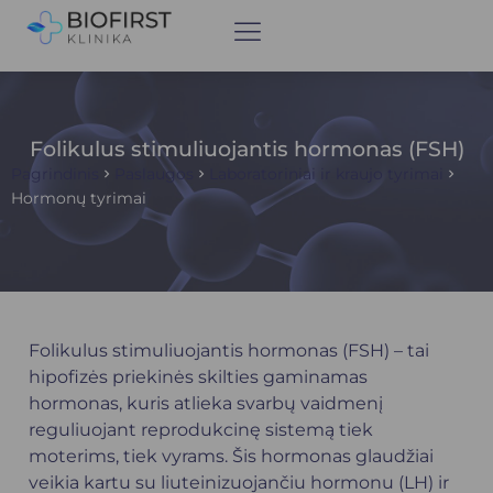
Folikulus stimuliuojantis hormonas (FSH)
Pagrindinis
Paslaugos
Laboratoriniai ir kraujo tyrimai
Hormonų tyrimai
Folikulus stimuliuojantis hormonas (FSH) – tai
hipofizės priekinės skilties gaminamas
hormonas, kuris atlieka svarbų vaidmenį
reguliuojant reprodukcinę sistemą tiek
moterims, tiek vyrams. Šis hormonas glaudžiai
veikia kartu su
liuteinizuojančiu hormonu (LH)
ir