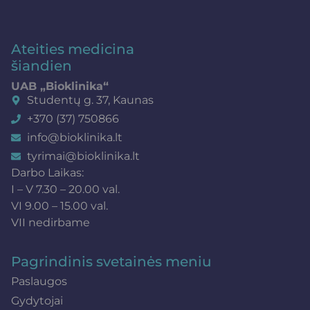
Ateities medicina
šiandien
UAB „Bioklinika“
Studentų g. 37, Kaunas
+370 (37) 750866
info@bioklinika.lt
tyrimai@bioklinika.lt
Darbo Laikas:
I – V 7.30 – 20.00 val.
VI 9.00 – 15.00 val.
VII nedirbame
Pagrindinis svetainės meniu
Paslaugos
Gydytojai