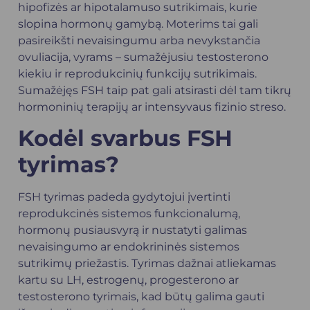
hipofizės ar hipotalamuso sutrikimais, kurie
slopina hormonų gamybą. Moterims tai gali
pasireikšti nevaisingumu arba nevykstančia
ovuliacija, vyrams – sumažėjusiu
testosterono
kiekiu ir reprodukcinių funkcijų sutrikimais.
Sumažėjęs FSH taip pat gali atsirasti dėl tam tikrų
hormoninių terapijų ar intensyvaus fizinio streso.
Kodėl svarbus FSH
tyrimas?
FSH tyrimas padeda gydytojui įvertinti
reprodukcinės sistemos funkcionalumą,
hormonų pusiausvyrą ir nustatyti galimas
nevaisingumo ar endokrininės sistemos
sutrikimų priežastis. Tyrimas dažnai atliekamas
kartu su LH, estrogenų, progesterono ar
testosterono tyrimais, kad būtų galima gauti