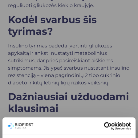
reguliuoti gliukozės kiekio kraujyje.
Kodėl svarbus šis
tyrimas?
Insulino tyrimas padeda įvertinti gliukozės
apykaitą ir anksti nustatyti metabolinius
sutrikimus, dar prieš pasireiškiant aiškiems
simptomams. Jis ypač svarbus nustatant insulino
rezistenciją – vieną pagrindinių 2 tipo cukrinio
diabeto ir kitų lėtinių ligų rizikos veiksnių.
Dažniausiai užduodami
klausimai
Ar reikia specialiai pasiruošti insulino tyrimui?
Taip, dažniausiai rekomenduojama atvykti
nevalgius bei negėrus jokių skysčių, tik vandenį