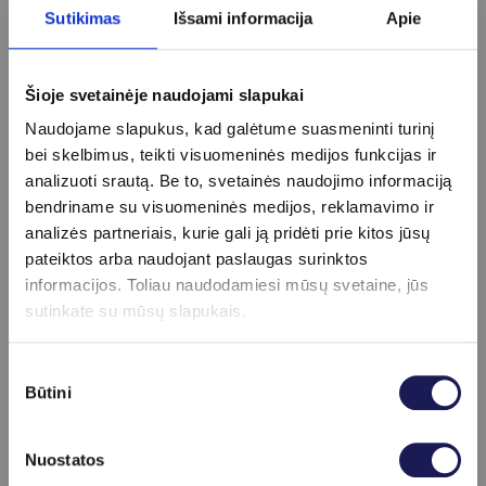
Sutikimas
Išsami informacija
Apie
(8–12 val.), kad rezultatai būtų tikslūs.
Ar insulino kiekis gali kisti dienos metu?
Taip, jis kinta priklausomai nuo maisto vartojimo,
Šioje svetainėje naudojami slapukai
todėl tyrimas dažniausiai atliekamas ryte
Naudojame slapukus, kad galėtume suasmeninti turinį
nevalgius.
bei skelbimus, teikti visuomeninės medijos funkcijas ir
analizuoti srautą. Be to, svetainės naudojimo informaciją
Kuo skiriasi gliukozės ir insulino tyrimai?
bendriname su visuomeninės medijos, reklamavimo ir
Gliukozė parodo cukraus kiekį kraujyje, o insulinas
analizės partneriais, kurie gali ją pridėti prie kitos jūsų
– kaip organizmas jį reguliuoja.
pateiktos arba naudojant paslaugas surinktos
Ar insulino tyrimas gali padėti nustatyti
informacijos. Toliau naudodamiesi mūsų svetaine, jūs
diabetą?
sutinkate su mūsų slapukais.
Taip, kartu su kitais tyrimais jis padeda įvertinti
diabeto riziką ir eigą.
Sutikimo
Būtini
pasirinkimas
Ar tyrimas yra sudėtingas?
Ne, tai paprastas veninio kraujo tyrimas.
Nuostatos