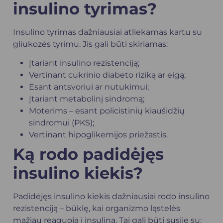
insulino tyrimas?
Insulino tyrimas dažniausiai atliekamas kartu su
gliukozės tyrimu. Jis gali būti skiriamas:
Įtariant insulino rezistenciją;
Vertinant cukrinio diabeto riziką ar eigą;
Esant antsvoriui ar nutukimui;
Įtariant metabolinį sindromą;
Moterims – esant
policistinių kiaušidžių
sindromui (PKS)
;
Vertinant hipoglikemijos priežastis.
Ką rodo padidėjęs
insulino kiekis?
Padidėjęs insulino kiekis dažniausiai rodo insulino
rezistenciją – būklę, kai organizmo ląstelės
mažiau reaguoja į insuliną. Tai gali būti susiję su: