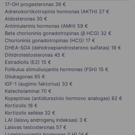
17-OH progesteronas
39 €
Adrenokortikotropinis hormonas (AKTH)
27 €
Aldosteronas
30 €
Antimiulerinis hormonas (AMH)
59 €
Beta chorioninis gonadotropinas (β HCG)
32 €
Chorioninis gonadotropinas (HCG)
17 €
DHEA-SO4 (dehidroepiandrosterono sulfatas)
18 €
Dihidrotestosteronas
45 €
Estradiolis (E2)
15 €
Folikulus stimuliuojantis hormonas (FSH)
15 €
Gliukagonas
85 €
IGF-1 (augimo faktorius)
33 €
Katecholaminai
70 €
Kopeptinas (antidiurezinio hormono analogas)
82 €
Kortizolis
18 €
Kortizolis seilėse
32 €
LAI (laisvų androgenų indeksas)
3 €
Laisvas testosteronas
57 €
Liuteinizuojantis hormonas (LH)
14 €