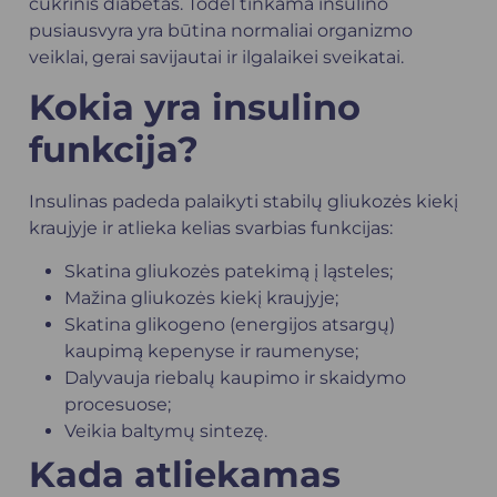
cukrinis diabetas. Todėl tinkama insulino
pusiausvyra yra būtina normaliai organizmo
veiklai, gerai savijautai ir ilgalaikei sveikatai.
Kokia yra insulino
funkcija?
Insulinas padeda palaikyti stabilų gliukozės kiekį
kraujyje ir atlieka kelias svarbias funkcijas:
Skatina gliukozės patekimą į ląsteles;
Mažina gliukozės kiekį kraujyje;
Skatina glikogeno (energijos atsargų)
kaupimą kepenyse ir raumenyse;
Dalyvauja riebalų kaupimo ir skaidymo
procesuose;
Veikia baltymų sintezę.
Kada atliekamas