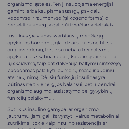
organizmo ląsteles. Ten ji naudojama energijai
gaminti arba kaupiama atsargų pavidalu
kepenyse ir raumenyse (glikogeno forma), o
perteklinė energija gali būti verčiama riebalais.
Insulinas yra vienas svarbiausių medžiagų
apykaitos hormonų, glaudžiai susijęs ne tik su
angliavandenių, bet ir su riebalų bei baltymų
apykaita. Jis skatina riebalų kaupimąsi ir slopina
jų skaidymą, taip pat dalyvauja baltymų sintezėje,
padėdamas palaikyti raumenų masę ir audinių
atsinaujinimą. Dėl šių funkcijų insulinas yra
būtinas ne tik energijos balansui, bet ir bendrai
organizmo augimo, atsistatymo bei gyvybinių
funkcijų palaikymui.
Sutrikus insulino gamybai ar organizmo
jautrumui jam, gali išsivystyti įvairūs metaboliniai
sutrikimai, tokie kaip insulino rezistencija ar