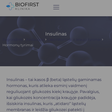
Insulinas
Pagrindinis
Paslaugos
Laboratoriniai ir kraujo tyrimai
Hormonų tyrimai
Insulinas – tai kasos β (beta) ląstelių gaminamas
hormonas, kuris atlieka esminį vaidmenį
reguliuojant gliukozės kiekį kraujyje. Pavalgius,
kai gliukozės koncentracija kraujyje padidėja,
išsiskiria insulinas, kuris „atidaro“ ląstelių
membranas ir leidžia gliukozei patekti į