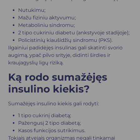
Nutukimu;
Mažu fiziniu aktyvumu;
Metaboliniu sindromu;
2 tipo cukriniu diabetu (ankstyvoje stadijoje);
Policistinių kiaušidžių sindromu (PKS).
Ilgainiui padidėjęs insulinas gali skatinti svorio
augimą, ypač pilvo srityje, didinti širdies ir
kraujagyslių ligų riziką.
Ką rodo sumažėjęs
insulino kiekis?
Sumažėjęs insulino kiekis gali rodyti:
1 tipo cukrinį diabetą;
Pažengusį 2 tipo diabetą;
Kasos funkcijos sutrikimus.
Tokiais atvejais organizmas negali tinkamai