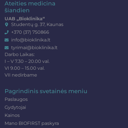
Ateities medicina
šiandien
UAB „Bioklinika“
Studentų g. 37, Kaunas
+370 (37) 750866
info@bioklinika.lt
tyrimai@bioklinika.lt
Darbo Laikas:
I – V 7.30 – 20.00 val.
VI 9.00 – 15.00 val.
VII nedirbame
Pagrindinis svetainės meniu
Paslaugos
Gydytojai
Kainos
Mano BIOFIRST paskyra