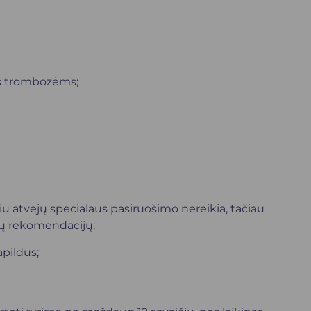
s trombozėms;
u atvejų specialaus pasiruošimo nereikia, tačiau
mų rekomendacijų:
apildus;