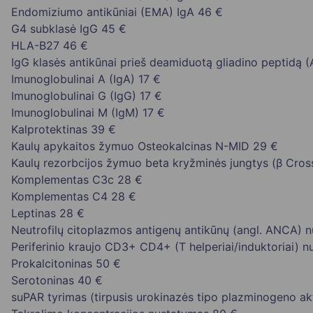
Endomiziumo antikūniai (EMA) IgA
46 €
G4 subklasė IgG
45 €
HLA-B27
46 €
IgG klasės antikūnai prieš deamiduotą gliadino peptidą 
Imunoglobulinai A (IgA)
17 €
Imunoglobulinai G (IgG)
17 €
Imunoglobulinai M (IgM)
17 €
Kalprotektinas
39 €
Kaulų apykaitos žymuo Osteokalcinas N-MID
29 €
Kaulų rezorbcijos žymuo beta kryžminės jungtys (β Cros
Komplementas C3c
28 €
Komplementas C4
28 €
Leptinas
28 €
Neutrofilų citoplazmos antigenų antikūnų (angl. ANCA) 
Periferinio kraujo CD3+ CD4+ (T helperiai/induktoriai) 
Prokalcitoninas
50 €
Serotoninas
40 €
suPAR tyrimas (tirpusis urokinazės tipo plazminogeno akt