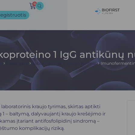
0
egistruotis
ikoproteino 1 IgG antikūnų 
s
Paslaugos
Laboratoriniai ir kraujo tyrimai
Imunofermentini
aboratorinis kraujo tyrimas, skirtas aptikti
1 – baltymą, dalyvaujantį kraujo krešėjimo ir
kamas įtariant antifosfolipidinį sindromą –
ėštumo komplikacijų riziką.