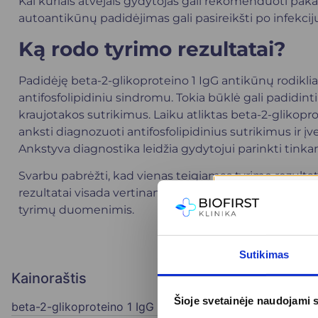
Kai kuriais atvejais gydytojas gali rekomenduoti paka
autoantikūnų padidėjimas gali pasireikšti po infekcij
Ką rodo tyrimo rezultatai?
Padidėję beta-2-glikoproteino 1 IgG antikūnų rodikliai
antifosfolipidiniu sindromu. Tokia būklė gali padidinti 
kraujotakos sutrikimus. Laiku atliktas beta-2-glikopr
anksti diagnozuoti antifosfolipidinius sutrikimus ir į
Ankstyva diagnostika leidžia gydytojui parinkti tink
Svarbu pabrėžti, kad vienas teigiamas tyrimo rezulta
rezultatai visada vertinami kartu su klinikiniais simpto
tyrimų duomenimis.
Sutikimas
Kainoraštis
Šioje svetainėje naudojami 
beta-2-glikoproteino 1 IgG antikūnų nustatymas
39 €