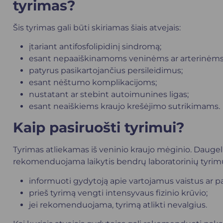
tyrimas?
Šis tyrimas gali būti skiriamas šiais atvejais:
įtariant antifosfolipidinį sindromą;
esant nepaaiškinamoms veninėms ar arterinėm
patyrus pasikartojančius persileidimus;
esant nėštumo komplikacijoms;
nustatant ar stebint autoimunines ligas;
esant neaiškiems kraujo krešėjimo sutrikimams.
Kaip pasiruošti tyrimui?
Tyrimas atliekamas iš veninio kraujo mėginio. Daugeli
rekomenduojama laikytis bendrų laboratorinių tyri
informuoti gydytoją apie vartojamus vaistus ar p
prieš tyrimą vengti intensyvaus fizinio krūvio;
jei rekomenduojama, tyrimą atlikti nevalgius.