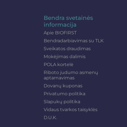
Bendra svetainės
informacija
Apie BIOFIRST
Bendradarbiavimas su TLK
Sveikatos draudimas
Mokėjimas dalimis
POLA kortelė
Riboto judumo asmenų
aptarnavimas
Dovanų kuponas
Privatumo politika
Slapukų politika
Vidaus tvarkos taisyklės
D.U.K.