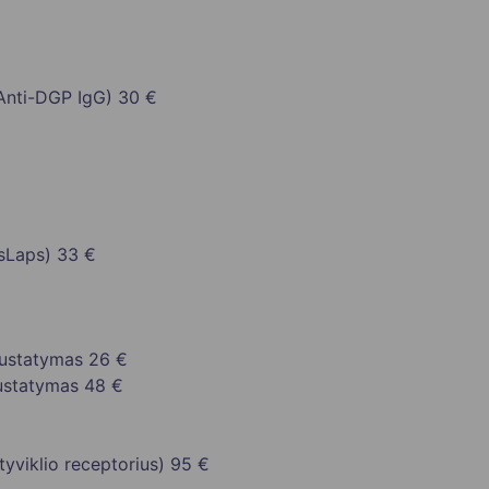
(Anti-DGP IgG)
30 €
sLaps)
33 €
nustatymas
26 €
nustatymas
48 €
yviklio receptorius)
95 €