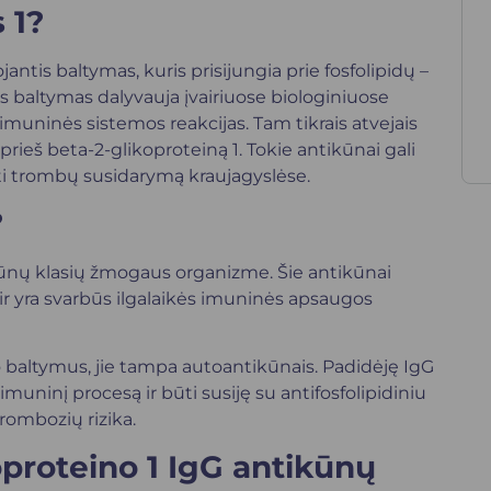
 1?
jantis baltymas, kuris prisijungia prie fosfolipidų –
s baltymas dalyvauja įvairiuose biologiniuose
imuninės sistemos reakcijas. Tam tikrais atvejais
ieš beta-2-glikoproteiną 1. Tokie antikūnai gali
ti trombų susidarymą kraujagyslėse.
?
kūnų klasių žmogaus organizme. Šie antikūnai
ir yra svarbūs ilgalaikės imuninės apsaugos
 baltymus, jie tampa autoantikūnais. Padidėję IgG
imuninį procesą ir būti susiję su antifosfolipidiniu
rombozių rizika.
proteino 1 IgG antikūnų