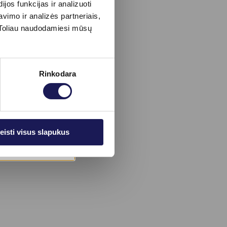
os funkcijas ir analizuoti
imo ir analizės partneriais,
s. Toliau naudodamiesi mūsų
Rinkodara
eisti visus slapukus