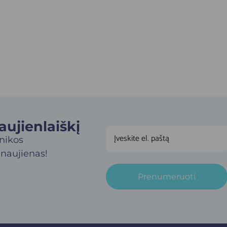
jienlaiškį​
inikos
 naujienas!
Prenumeruoti