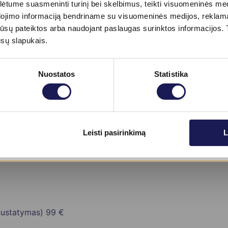
tume suasmeninti turinį bei skelbimus, teikti visuomeninės medij
dojimo informaciją bendriname su visuomeninės medijos, reklamav
tos jūsų pateiktos arba naudojant paslaugas surinktos informacijo
AD)
40 €
ūsų slapukais.
MuSK)
60 €
Nuostatos
Statistika
mas
77 €
A M2)
44 €
Skaityti daugiau
Leisti pasirinkimą
L
 nustatymas)
99 €