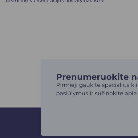
Takrolimo koncentracijos nustatymas
80 €
Prenumeruokite nau
Pirmieji gaukite specialius kl
pasiūlymus ir sužinokite apie