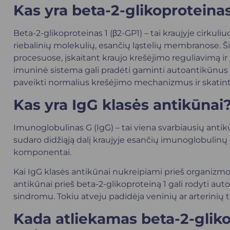
Kas yra beta-2-glikoproteinas
Beta-2-glikoproteinas 1 (β2-GP1) – tai kraujyje cirkuliuo
riebalinių molekulių, esančių ląstelių membranose. Ši
procesuose, įskaitant kraujo krešėjimo reguliavimą ir 
imuninė sistema gali pradėti gaminti autoantikūnus pr
paveikti normalius krešėjimo mechanizmus ir skatin
Kas yra IgG klasės antikūnai
Imunoglobulinas G (IgG) – tai viena svarbiausių anti
sudaro didžiąją dalį kraujyje esančių imunoglobulinų 
komponentai.
Kai IgG klasės antikūnai nukreipiami prieš organizmo
antikūnai prieš beta-2-glikoproteiną 1 gali rodyti auto
sindromu. Tokiu atveju padidėja veninių ar arterinių t
Kada atliekamas beta-2-gliko