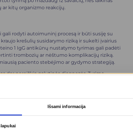
rtoti tyrimą po maždaug 12 savaičių, nes laikinas
ų ar kitų organizmo reakcijų.
 gali rodyti autoimuninį procesą ir būti susiję su
kraujo krešulių susidarymo riziką ir sukelti įvairius
oteino 1 IgG antikūnų nustatymo tyrimas gali padėti
vertinti trombozių ar nėštumo komplikacijų riziką.
amiausią paciento stebėjimo ar gydymo strategiją.
tas dar nereiškia galutinės diagnozės. Tyrimo
mais, paciento ligos istorija ir kitų laboratorinių
Išsami informacija
slapukai