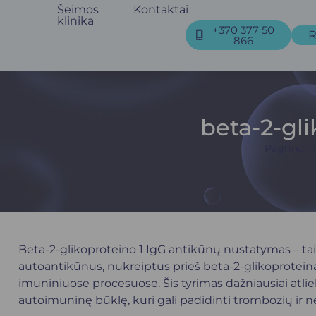
Šeimos
Kontaktai
klinika
+370 377 50
R
866
beta-2-gl
Pagrindini
Beta-2-glikoproteino 1 IgG antikūnų nustatymas – tai l
autoantikūnus, nukreiptus prieš beta-2-glikoproteiną 
imuniniuose procesuose. Šis tyrimas dažniausiai atlie
autoimuninę būklę, kuri gali padidinti trombozių ir n