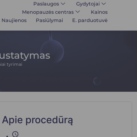
Paslaugos
Gydytojai
Menopauzės centras
Kainos
Naujienos
Pasiūlymai
E. parduotuvė
nustatymas
ai tyrimai
Apie procedūrą
schedule