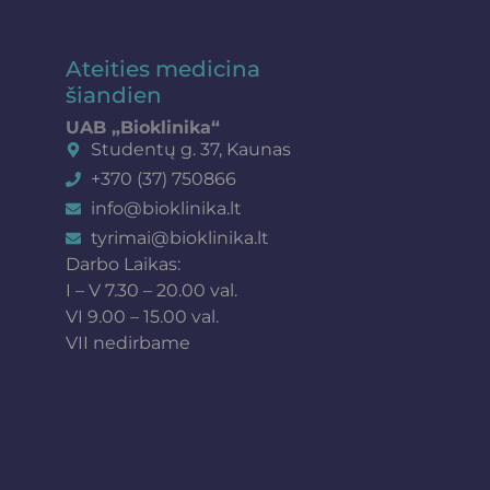
Ateities medicina
šiandien
UAB „Bioklinika“
Studentų g. 37, Kaunas
+370 (37) 750866
info@bioklinika.lt
tyrimai@bioklinika.lt
Darbo Laikas:
I – V 7.30 – 20.00 val.
VI 9.00 – 15.00 val.
VII nedirbame