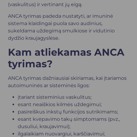
(vaskulitus) ir vertinant jų eigą.
ANCA tyrimas padeda nustatyti, ar imuninė
sistema klaidingai puola savo audinius,
sukeldama uždegimą smulkiose ir vidutinio
dydžio
kraujagyslėse
.
Kam atliekamas ANCA
tyrimas?
ANCA tyrimas dažniausiai skiriamas, kai įtariamos
autoimuninės ar sisteminės ligos:
įtariant sisteminius vaskulitus;
esant neaiškios kilmės uždegimui;
pasireiškus inkstų funkcijos sutrikimams;
esant kvėpavimo takų simptomams (pvz.,
dusuliui, kraujavimui);
ilgalaikiam nuovargiui, karščiavimui;