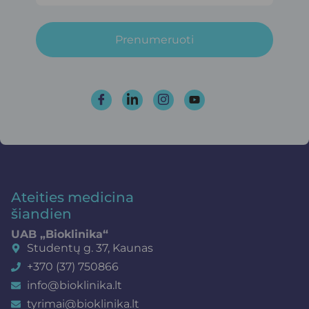
Prenumeruoti
Ateities medicina
šiandien
UAB „Bioklinika“
Studentų g. 37, Kaunas
+370 (37) 750866
info@bioklinika.lt
tyrimai@bioklinika.lt