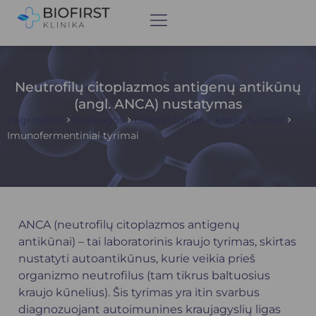
Neutrofilų citoplazmos antigenų antikūnų
(angl. ANCA) nustatymas
Pagrindinis
Paslaugos
Laboratoriniai ir kraujo tyrimai
Imunofermentiniai tyrimai
ANCA (neutrofilų citoplazmos antigenų
antikūnai) – tai laboratorinis kraujo tyrimas, skirtas
nustatyti autoantikūnus, kurie veikia prieš
organizmo neutrofilus (tam tikrus baltuosius
kraujo kūnelius). Šis tyrimas yra itin svarbus
diagnozuojant autoimunines kraujagyslių ligas