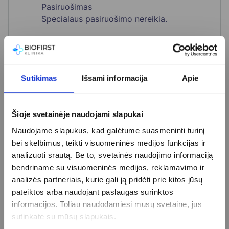
Pasiruošimas
Specialaus pasiruošimo nereikia.
Kainoraštis
Sutikimas
Išsami informacija
Apie
Neutrofilų citoplazmos antigenų antikūnų (angl. ANCA)
nustatymas
26 €
Šioje svetainėje naudojami slapukai
a-fetoproteinas (AFP)
16 €
Antikūnai prieš acetilcholino receptorius
55 €
Naudojame slapukus, kad galėtume suasmeninti turinį
Antikūnai prieš gliutamo rūgšties dekarboksilazę (anti-
bei skelbimus, teikti visuomeninės medijos funkcijas ir
GAD)
40 €
analizuoti srautą. Be to, svetainės naudojimo informaciją
Antikūnai prieš kardiolipiną (AKA) IgM
27 €
bendriname su visuomeninės medijos, reklamavimo ir
Antikūnai prieš kardiolipiną(AKA)IgG
27 €
analizės partneriais, kurie gali ją pridėti prie kitos jūsų
Antikūnai prieš raumenims specifinę tirozinkinazę
pateiktos arba naudojant paslaugas surinktos
(anti-MuSK)
60 €
informacijos. Toliau naudodamiesi mūsų svetaine, jūs
Antikūnų prieš autoimuninių miopatijų antigenus
sutinkate su mūsų slapukais.
nustatymas
77 €