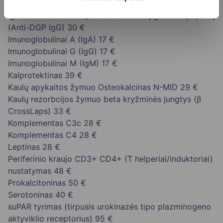
HLA-B27
46 €
IgG klasės antikūnai prieš deamiduotą gliadino peptidą
(Anti-DGP IgG)
30 €
Imunoglobulinai A (IgA)
17 €
Imunoglobulinai G (IgG)
17 €
Imunoglobulinai M (IgM)
17 €
Kalprotektinas
39 €
Kaulų apykaitos žymuo Osteokalcinas N-MID
29 €
Kaulų rezorbcijos žymuo beta kryžminės jungtys (β
CrossLaps)
33 €
Komplementas C3c
28 €
Komplementas C4
28 €
Leptinas
28 €
Periferinio kraujo CD3+ CD4+ (T helperiai/induktoriai)
nustatymas
48 €
Prokalcitoninas
50 €
Serotoninas
40 €
suPAR tyrimas (tirpusis urokinazės tipo plazminogeno
aktyviklio receptorius)
95 €