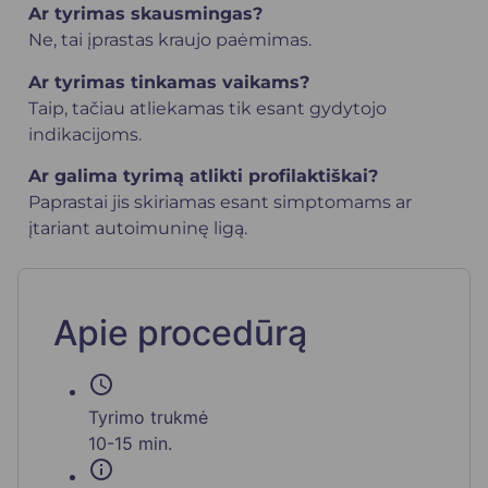
Ar tyrimas skausmingas?
Ne, tai įprastas kraujo paėmimas.
Ar tyrimas tinkamas vaikams?
Taip, tačiau atliekamas tik esant gydytojo
indikacijoms.
Ar galima tyrimą atlikti profilaktiškai?
Paprastai jis skiriamas esant simptomams ar
įtariant autoimuninę ligą.
Apie procedūrą
schedule
Tyrimo trukmė
10-15 min.
info