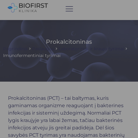
Prokalcitoninas
Pagrindinis
Paslaugos
Laboratoriniai ir kraujo tyrimai
Imunofermentiniai tyrimai
Prokalcitoninas (PCT) – tai baltymas, kuris
gaminamas organizme reaguojant į bakterines
infekcijas ir sisteminį uždegimą. Normaliai PCT
lygis kraujyje yra labai žemas, tačiau bakterinės
infekcijos atveju jis greitai padidėja. Dėl šios
savybės PCT tyrimas yra naudojamas bakterinių