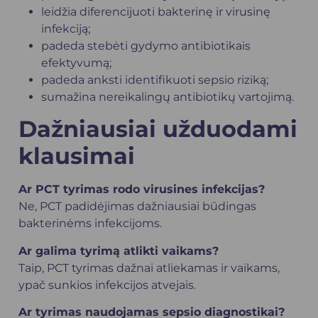
leidžia diferencijuoti bakterinę ir virusinę
infekciją;
padeda stebėti gydymo antibiotikais
efektyvumą;
padeda anksti identifikuoti sepsio riziką;
sumažina nereikalingų antibiotikų vartojimą.
Dažniausiai užduodami
klausimai
Ar PCT tyrimas rodo virusines infekcijas?
Ne, PCT padidėjimas dažniausiai būdingas
bakterinėms infekcijoms.
Ar galima tyrimą atlikti vaikams?
Taip, PCT tyrimas dažnai atliekamas ir vaikams,
ypač sunkios infekcijos atvejais.
Ar tyrimas naudojamas sepsio diagnostikai?