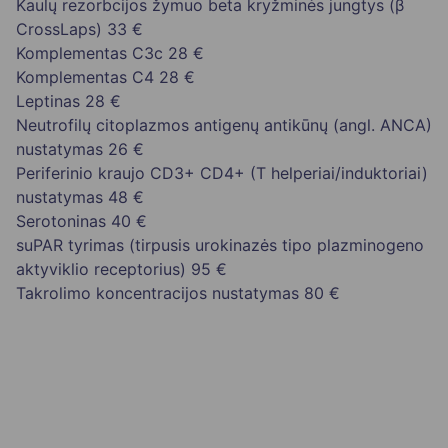
Kaulų rezorbcijos žymuo beta kryžminės jungtys (β
CrossLaps)
33 €
Komplementas C3c
28 €
Komplementas C4
28 €
Leptinas
28 €
Neutrofilų citoplazmos antigenų antikūnų (angl. ANCA)
nustatymas
26 €
Periferinio kraujo CD3+ CD4+ (T helperiai/induktoriai)
nustatymas
48 €
Serotoninas
40 €
suPAR tyrimas (tirpusis urokinazės tipo plazminogeno
aktyviklio receptorius)
95 €
Takrolimo koncentracijos nustatymas
80 €