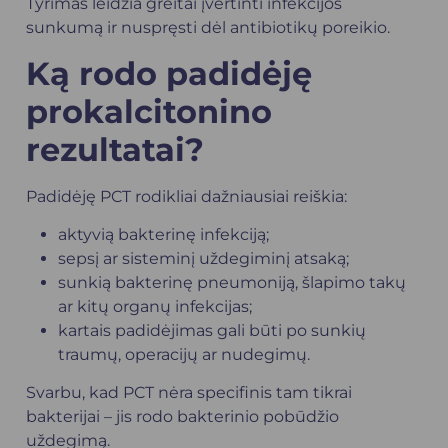
Tyrimas leidžia greitai įvertinti infekcijos
sunkumą ir nuspręsti dėl antibiotikų poreikio.
Ką rodo padidėję
prokalcitonino
rezultatai?
Padidėję PCT rodikliai dažniausiai reiškia:
aktyvią bakterinę infekciją;
sepsį ar sisteminį uždegiminį atsaką;
sunkią bakterinę pneumoniją,
šlapimo takų
ar kitų organų infekcijas;
kartais padidėjimas gali būti po sunkių
traumų, operacijų ar nudegimų.
Svarbu, kad PCT nėra specifinis tam tikrai
bakterijai – jis rodo bakterinio pobūdžio
uždegimą.