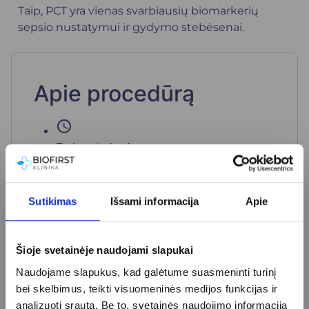
Taip, PCT yra vienas svarbiausių biomarkerių
sepsio nustatymui ir gydymo stebėsenai.
Apie procedūrą
schedule
Tyrimo trukmė
10-15 min.
info
Pasiruošimas
Sutikimas
Išsami informacija
Apie
Specialaus pasiruošimo nereikia.
Šioje svetainėje naudojami slapukai
Naudojame slapukus, kad galėtume suasmeninti turinį
Kainoraštis
bei skelbimus, teikti visuomeninės medijos funkcijas ir
analizuoti srautą. Be to, svetainės naudojimo informaciją