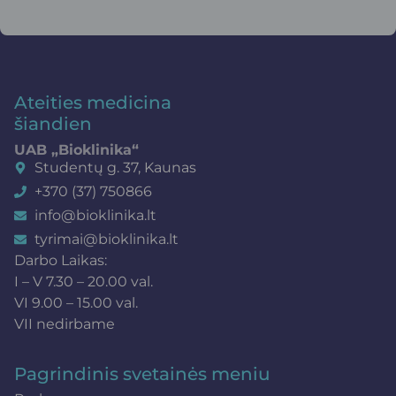
Ateities medicina
šiandien
UAB „Bioklinika“
Studentų g. 37, Kaunas
+370 (37) 750866
info@bioklinika.lt
tyrimai@bioklinika.lt
Darbo Laikas:
I – V 7.30 – 20.00 val.
VI 9.00 – 15.00 val.
VII nedirbame
Pagrindinis svetainės meniu