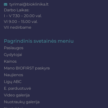
tyrimai@bioklinika.lt
Darbo Laikas:
I – V 7.30 – 20.00 val.
VI 9.00 – 15.00 val.
VII nedirbame
Pagrindinis svetainės meniu
Paslaugos
Gydytojai
Kainos
Mano BIOFIRST paskyra
Naujienos
Ligų ABC
E. parduotuvė
Video galerija
Nuotraukų galerija