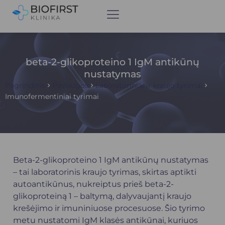
beta-2-glikoproteino 1 IgM antikūnų
nustatymas
Pagrindinis
Paslaugos
Laboratoriniai ir kraujo tyrimai
Imunofermentiniai tyrimai
Beta-2-glikoproteino 1 IgM antikūnų nustatymas
– tai laboratorinis kraujo tyrimas, skirtas aptikti
autoantikūnus, nukreiptus prieš beta-2-
glikoproteiną 1 – baltymą, dalyvaujantį kraujo
krešėjimo ir imuniniuose procesuose. Šio tyrimo
metu nustatomi IgM klasės antikūnai, kuriuos