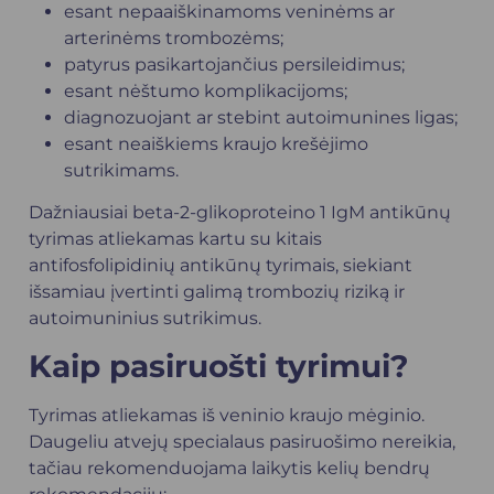
esant nepaaiškinamoms veninėms ar
arterinėms trombozėms;
patyrus pasikartojančius persileidimus;
esant nėštumo komplikacijoms;
diagnozuojant ar stebint autoimunines ligas;
esant neaiškiems kraujo krešėjimo
sutrikimams.
Dažniausiai beta-2-glikoproteino 1 IgM antikūnų
tyrimas atliekamas kartu su kitais
antifosfolipidinių antikūnų tyrimais, siekiant
išsamiau įvertinti galimą trombozių riziką ir
autoimuninius sutrikimus.
Kaip pasiruošti tyrimui?
Tyrimas atliekamas iš veninio kraujo mėginio.
Daugeliu atvejų specialaus pasiruošimo nereikia,
tačiau rekomenduojama laikytis kelių bendrų