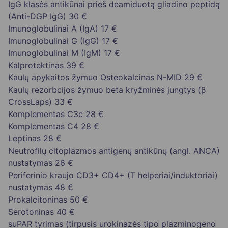
IgG klasės antikūnai prieš deamiduotą gliadino peptidą
(Anti-DGP IgG)
30 €
Imunoglobulinai A (IgA)
17 €
Imunoglobulinai G (IgG)
17 €
Imunoglobulinai M (IgM)
17 €
Kalprotektinas
39 €
Kaulų apykaitos žymuo Osteokalcinas N-MID
29 €
Kaulų rezorbcijos žymuo beta kryžminės jungtys (β
CrossLaps)
33 €
Komplementas C3c
28 €
Komplementas C4
28 €
Leptinas
28 €
Neutrofilų citoplazmos antigenų antikūnų (angl. ANCA)
nustatymas
26 €
Periferinio kraujo CD3+ CD4+ (T helperiai/induktoriai)
nustatymas
48 €
Prokalcitoninas
50 €
Serotoninas
40 €
suPAR tyrimas (tirpusis urokinazės tipo plazminogeno