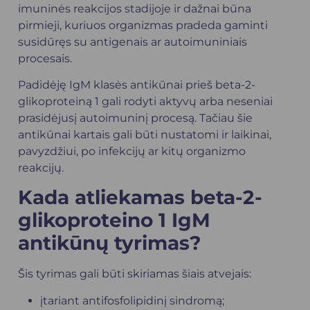
imuninės reakcijos stadijoje ir dažnai būna
pirmieji, kuriuos organizmas pradeda gaminti
susidūręs su antigenais ar autoimuniniais
procesais.
Padidėję IgM klasės antikūnai prieš beta-2-
glikoproteiną 1 gali rodyti aktyvų arba neseniai
prasidėjusį autoimuninį procesą. Tačiau šie
antikūnai kartais gali būti nustatomi ir laikinai,
pavyzdžiui, po infekcijų ar kitų organizmo
reakcijų.
Kada atliekamas beta-2-
glikoproteino 1 IgM
antikūnų tyrimas?
Šis tyrimas gali būti skiriamas šiais atvejais:
įtariant antifosfolipidinį sindromą;