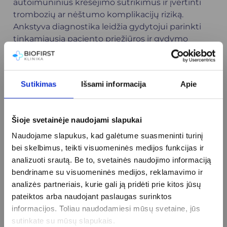
autoimuninius krešėjimo sutrikimus ir įvertinti
trombozių ar nėštumo komplikacijų riziką.
Ankstyva diagnostika leidžia gydytojui parinkti
tinkamiausią paciento priežiūros ir gydymo
strategiją.
Vis dėlto svarbu pabrėžti, kad vienas teigiamas
tyrimo rezultatas dar nereiškia galutinės
Sutikimas
Išsami informacija
Apie
diagnozės. Tyrimo rezultatai visada vertinami
kartu su paciento simptomais, ligos istorija ir kitų
laboratorinių tyrimų duomenimis.
Šioje svetainėje naudojami slapukai
Naudojame slapukus, kad galėtume suasmeninti turinį
bei skelbimus, teikti visuomeninės medijos funkcijas ir
analizuoti srautą. Be to, svetainės naudojimo informaciją
Apie procedūrą
bendriname su visuomeninės medijos, reklamavimo ir
analizės partneriais, kurie gali ją pridėti prie kitos jūsų
schedule
pateiktos arba naudojant paslaugas surinktos
Tyrimo trukmė
informacijos. Toliau naudodamiesi mūsų svetaine, jūs
10-15 min.
sutinkate su mūsų slapukais.