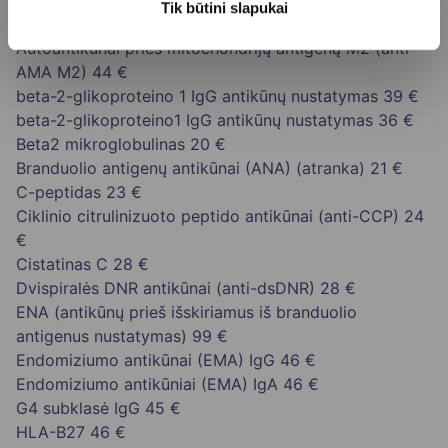
nustatymas
77 €
Tik būtini slapukai
APC-R (aktyvuoto baltymo C rezistentiškumas)
44 €
Autoantikūnai prieš mitochondrijų antigeną M2 (anti-
AMA M2)
44 €
beta-2-glikoproteino 1 IgG antikūnų nustatymas
39 €
beta-2-glikoproteino1 IgG antikūnų nustatymas
36 €
Beta2 mikroglobulinas
20 €
Branduolio antigenų antikūnai (ANA) (atranka)
21 €
C-peptidas
23 €
Ciklinio citrulinizuoto peptido antikūnai (anti-CCP)
24
€
Cistatinas C
28 €
Dvispiralės DNR antikūnai (anti-dsDNR)
28 €
ENA (antikūnų prieš išskiriamus iš branduolio
antigenus nustatymas)
99 €
Endomiziumo antikūnai (EMA) IgG
46 €
Endomiziumo antikūniai (EMA) IgA
46 €
G4 subklasė IgG
45 €
HLA-B27
46 €