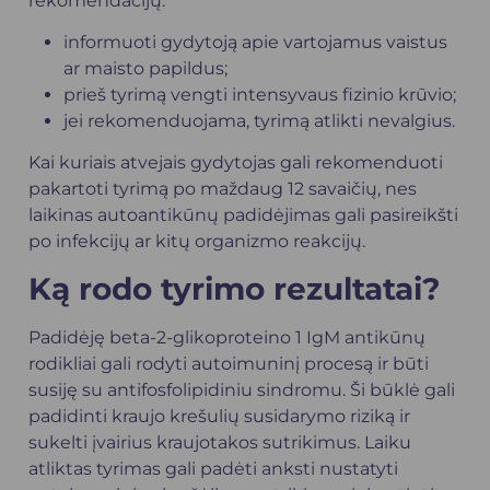
rekomendacijų:
informuoti gydytoją apie vartojamus vaistus
ar maisto papildus;
prieš tyrimą vengti intensyvaus fizinio krūvio;
jei rekomenduojama, tyrimą atlikti nevalgius.
Kai kuriais atvejais gydytojas gali rekomenduoti
pakartoti tyrimą po maždaug 12 savaičių, nes
laikinas autoantikūnų padidėjimas gali pasireikšti
po infekcijų ar kitų organizmo reakcijų.
Ką rodo tyrimo rezultatai?
Padidėję beta-2-glikoproteino 1 IgM antikūnų
rodikliai gali rodyti autoimuninį procesą ir būti
susiję su antifosfolipidiniu sindromu. Ši būklė gali
padidinti kraujo krešulių susidarymo riziką ir
sukelti įvairius kraujotakos sutrikimus. Laiku
atliktas tyrimas gali padėti anksti nustatyti