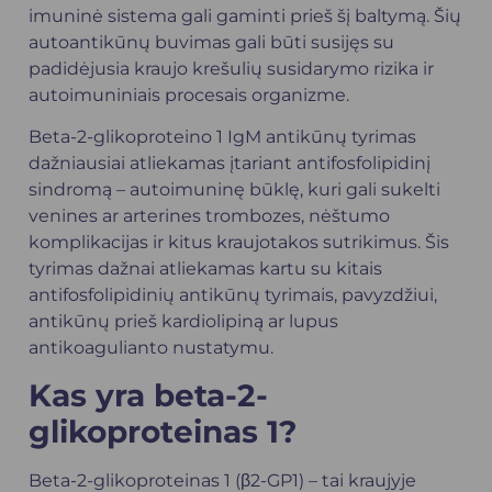
imuninė sistema gali gaminti prieš šį baltymą. Šių
autoantikūnų buvimas gali būti susijęs su
padidėjusia kraujo krešulių susidarymo rizika ir
autoimuniniais procesais organizme.
Beta-2-glikoproteino 1 IgM antikūnų tyrimas
dažniausiai atliekamas įtariant antifosfolipidinį
sindromą – autoimuninę būklę, kuri gali sukelti
venines ar arterines trombozes, nėštumo
komplikacijas ir kitus kraujotakos sutrikimus. Šis
tyrimas dažnai atliekamas kartu su kitais
antifosfolipidinių antikūnų tyrimais, pavyzdžiui,
antikūnų prieš kardiolipiną ar lupus
antikoagulianto nustatymu.
Kas yra beta-2-
glikoproteinas 1?
Beta-2-glikoproteinas 1 (β2-GP1) – tai kraujyje