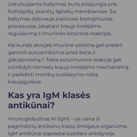
cirkuliuojantis baltymas, kuris prisijungia prie
fosfolipidų, esančių ląstelių membranose. Šis
baltymas dalyvauja įvairiuose biologiniuose
procesuose, įskaitant kraujo krešėjimo
reguliavimą ir imuninės sistemos reakcijas.
Kai kuriais atvejais imuninė sistema gali pradėti
gaminti autoantikūnus prieš beta-2-
glikoproteiną 1. Tokia autoimuninė reakcija gali
sutrikdyti normalų kraujo krešėjimo mechanizmą
ir padidinti trombų susidarymo riziką
kraujagyslėse.
Kas yra IgM klasės
antikūnai?
Imunoglobulinas M (IgM) – tai viena iš
pagrindinių antikūnų klasių žmogaus organizme.
IgM antikūnai paprastai susidaro ankstyvoje