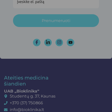
Prenumeruoti
Ateities medicina
šiandien
UAB „Bioklinika“
Studentų g. 37, Kaunas
+370 (37) 750866
info@bioklinika.lt