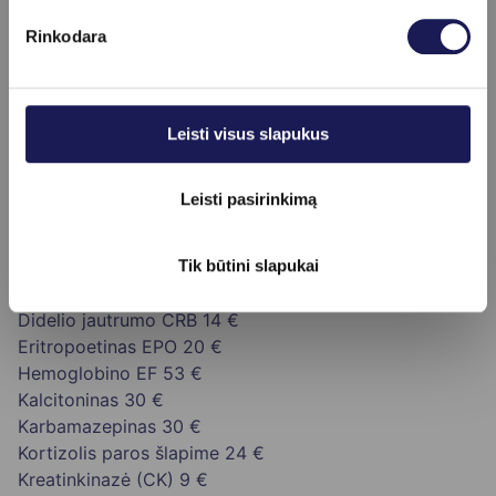
Rinkodara
Kainoraštis
C-reaktyvus baltymas (CRB)
10 €
Diamino oksidazė (DAO)
33 €
Leisti visus slapukus
Androstendionas
14 €
Antistreptolizinas-O (ASO)
16 €
Leisti pasirinkimą
Baltymų frakcijų nustatymas elektroforezės būdu
22 €
Bendras baltymas
7 €
CDT (decialotransferinas)
45 €
Tik būtini slapukai
Ceruloplazminas
29 €
Didelio jautrumo CRB
14 €
Eritropoetinas EPO
20 €
Hemoglobino EF
53 €
Kalcitoninas
30 €
Karbamazepinas
30 €
Kortizolis paros šlapime
24 €
Kreatinkinazė (CK)
9 €