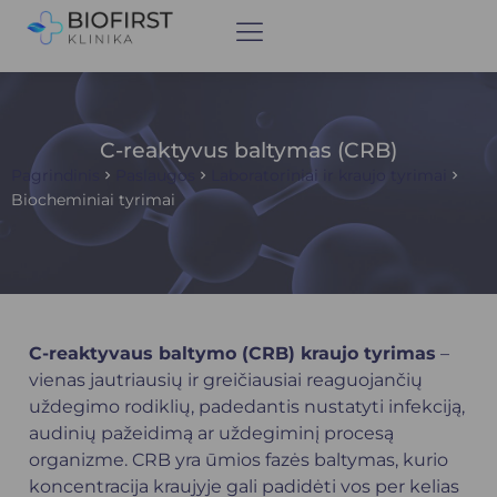
C-reaktyvus baltymas (CRB)
Pagrindinis
Paslaugos
Laboratoriniai ir kraujo tyrimai
Biocheminiai tyrimai
C-reaktyvaus baltymo (CRB) kraujo tyrimas
–
vienas jautriausių ir greičiausiai reaguojančių
uždegimo rodiklių, padedantis nustatyti infekciją,
audinių pažeidimą ar uždegiminį procesą
organizme. CRB yra ūmios fazės baltymas, kurio
koncentracija kraujyje gali padidėti vos per kelias