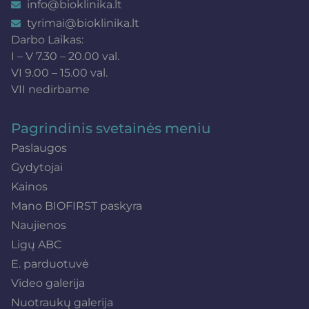
info@bioklinika.lt
tyrimai@bioklinika.lt
Darbo Laikas:
I – V 7.30 – 20.00 val.
VI 9.00 – 15.00 val.
VII nedirbame
Pagrindinis svetainės meniu
Paslaugos
Gydytojai
Kainos
Mano BIOFIRST paskyra
Naujienos
Ligų ABC
E. parduotuvė
Video galerija
Nuotraukų galerija