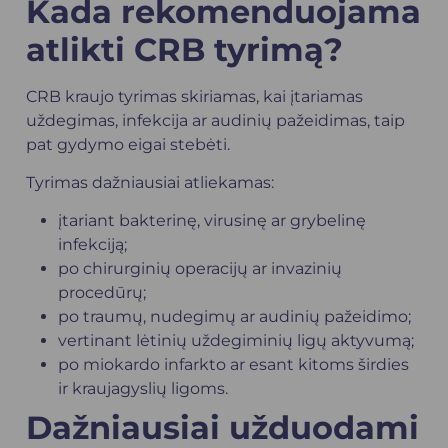
Kada rekomenduojama
atlikti CRB tyrimą?
CRB kraujo tyrimas skiriamas, kai įtariamas
uždegimas, infekcija ar audinių pažeidimas, taip
pat gydymo eigai stebėti.
Tyrimas dažniausiai atliekamas:
įtariant bakterinę, virusinę ar grybelinę
infekciją;
po chirurginių operacijų ar invazinių
procedūrų;
po traumų, nudegimų ar audinių pažeidimo;
vertinant lėtinių uždegiminių ligų aktyvumą;
po miokardo infarkto ar esant kitoms širdies
ir kraujagyslių ligoms.
Dažniausiai užduodami