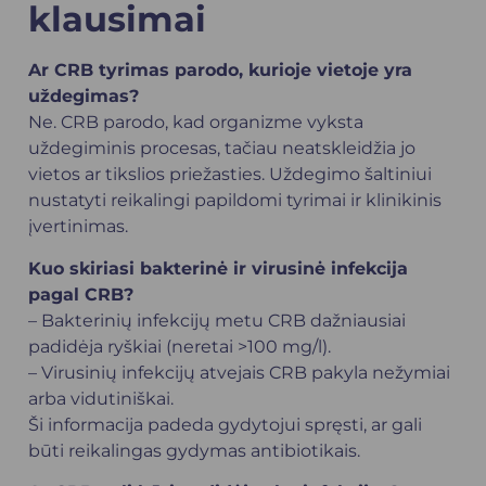
klausimai
Ar CRB tyrimas parodo, kurioje vietoje yra
uždegimas?
Ne. CRB parodo, kad organizme vyksta
uždegiminis procesas, tačiau neatskleidžia jo
vietos ar tikslios priežasties. Uždegimo šaltiniui
nustatyti reikalingi papildomi tyrimai ir klinikinis
įvertinimas.
Kuo skiriasi bakterinė ir virusinė infekcija
pagal CRB?
– Bakterinių infekcijų metu CRB dažniausiai
padidėja ryškiai (neretai >100 mg/l).
– Virusinių infekcijų atvejais CRB pakyla nežymiai
arba vidutiniškai.
Ši informacija padeda gydytojui spręsti, ar gali
būti reikalingas gydymas antibiotikais.