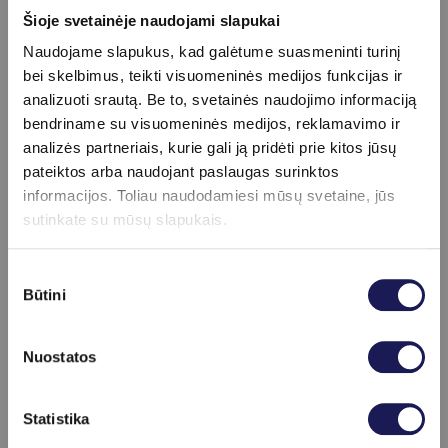
CRB nustatomas atlikus ktraujo tyrimą, kraujas
Šioje svetainėje naudojami slapukai
imamas iš venos.
Naudojame slapukus, kad galėtume suasmeninti turinį
bei skelbimus, teikti visuomeninės medijos funkcijas ir
Ar reikia specialaus pasiruošimo CRB tyrimui?
analizuoti srautą. Be to, svetainės naudojimo informaciją
Prieš tyrimą rekomenduojama vengti
bendriname su visuomeninės medijos, reklamavimo ir
intensyvaus fizinio krūvio, rekomenduoti atvykti
analizės partneriais, kurie gali ją pridėti prie kitos jūsų
nevalgius.
pateiktos arba naudojant paslaugas surinktos
informacijos. Toliau naudodamiesi mūsų svetaine, jūs
sutinkate su mūsų slapukais.
Apie procedūrą
Sutikimo
info
Būtini
pasirinkimas
Pasiruošimas
Prieš tyrimą rekomenduojama būti
Nuostatos
nevalgius ir vengti intensyvaus fizinio
krūvio.
Skaityti daugiau
Statistika