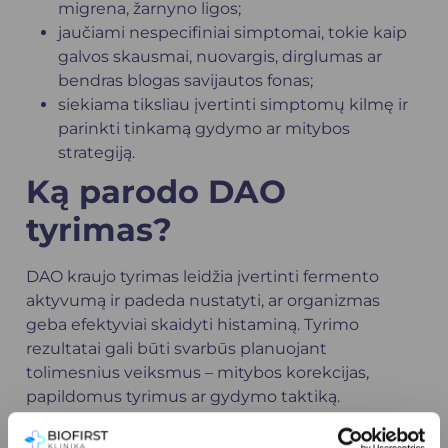
migrena, žarnyno ligos;
jaučiami nespecifiniai simptomai, tokie kaip
galvos skausmai, nuovargis, dirglumas ar
bendras blogas savijautos fonas;
siekiama tiksliau įvertinti simptomų kilmę ir
parinkti tinkamą gydymo ar mitybos
strategiją.
Ką parodo DAO
tyrimas?
DAO kraujo tyrimas leidžia įvertinti fermento
aktyvumą ir padeda nustatyti, ar organizmas
geba efektyviai skaidyti histaminą. Tyrimo
rezultatai gali būti svarbūs planuojant
tolimesnius veiksmus – mitybos korekcijas,
papildomus tyrimus ar gydymo taktiką.