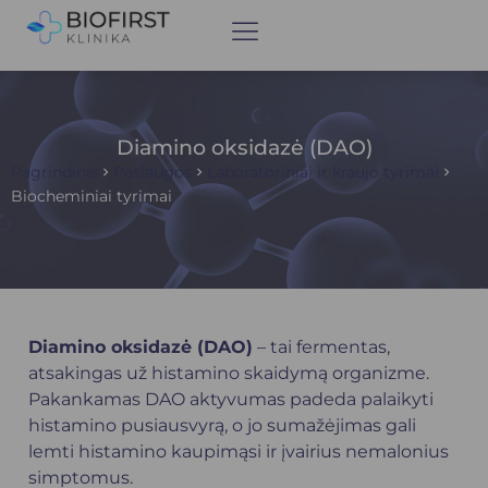
Diamino oksidazė (DAO)
Pagrindinis
Paslaugos
Laboratoriniai ir kraujo tyrimai
Biocheminiai tyrimai
Diamino oksidazė (DAO)
– tai fermentas,
atsakingas už histamino skaidymą organizme.
Pakankamas DAO aktyvumas padeda palaikyti
histamino pusiausvyrą, o jo sumažėjimas gali
lemti histamino kaupimąsi ir įvairius nemalonius
simptomus.