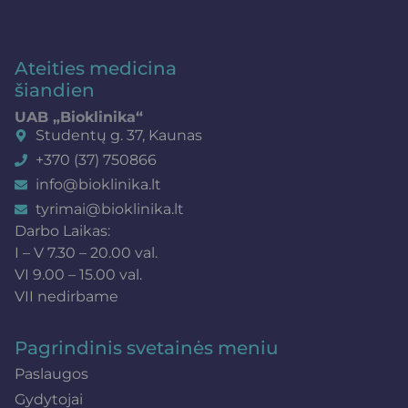
Ateities medicina
šiandien
UAB „Bioklinika“
Studentų g. 37, Kaunas
+370 (37) 750866
info@bioklinika.lt
tyrimai@bioklinika.lt
Darbo Laikas:
I – V 7.30 – 20.00 val.
VI 9.00 – 15.00 val.
VII nedirbame
Pagrindinis svetainės meniu
Paslaugos
Gydytojai