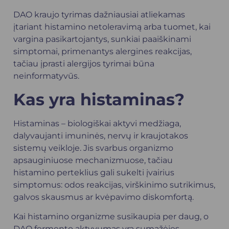
DAO kraujo tyrimas dažniausiai atliekamas
įtariant histamino netoleravimą arba tuomet, kai
vargina pasikartojantys, sunkiai paaiškinami
simptomai, primenantys alergines reakcijas,
tačiau įprasti alergijos tyrimai būna
neinformatyvūs.
Kas yra histaminas?
Histaminas – biologiškai aktyvi medžiaga,
dalyvaujanti imuninės, nervų ir kraujotakos
sistemų veikloje. Jis svarbus organizmo
apsauginiuose mechanizmuose, tačiau
histamino perteklius gali sukelti įvairius
simptomus: odos reakcijas, virškinimo sutrikimus,
galvos skausmus ar kvėpavimo diskomfortą.
Kai histamino organizme susikaupia per daug, o
DAO fermento aktyvumas yra sumažėjęs,