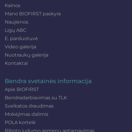
Kainos
Mano BIOFIRST paskyra
Naujienos
Ligų ABC
E. parduotuvė
Video galerija
Nuotraukų galerija
Kontaktai
Bendra svetainės informacija
Apie BIOFIRST
Bendradarbiavimas su TLK
Sveikatos draudimas
Mokėjimas dalimis
POLA kortelė
Riboto judumo asmenų aptarnavimas