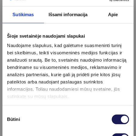
Apie procedūrą
Sutikimas
Išsami informacija
Apie
info
Šioje svetainėje naudojami slapukai
Pasiruošimas
Specialus pasiruošimas nereikalingas
Naudojame slapukus, kad galėtume suasmeninti turinį
bei skelbimus, teikti visuomeninės medijos funkcijas ir
analizuoti srautą. Be to, svetainės naudojimo informaciją
bendriname su visuomeninės medijos, reklamavimo ir
analizės partneriais, kurie gali ją pridėti prie kitos jūsų
Kainoraštis
pateiktos arba naudojant paslaugas surinktos
Diamino oksidazė (DAO)
33 €
informacijos. Toliau naudodamiesi mūsų svetaine, jūs
Androstendionas
14 €
sutinkate su mūsų slapukais.
Antistreptolizinas-O (ASO)
16 €
Baltymų frakcijų nustatymas elektroforezės būdu
22 €
Sutikimo
Bendras baltymas
7 €
Būtini
pasirinkimas
C-reaktyvus baltymas (CRB)
10 €
CDT (decialotransferinas)
45 €