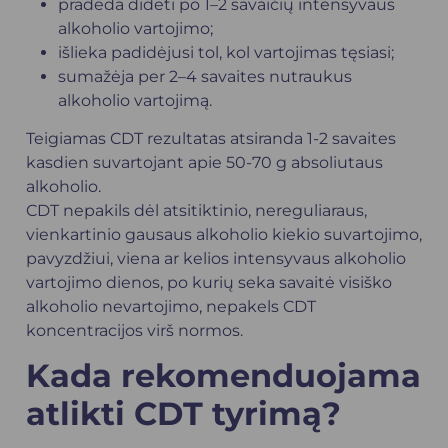
pradeda didėti po 1–2 savaičių intensyvaus
alkoholio vartojimo;
išlieka padidėjusi tol, kol vartojimas tęsiasi;
sumažėja per 2–4 savaites nutraukus
alkoholio vartojimą.
Teigiamas CDT rezultatas atsiranda 1-2 savaites
kasdien suvartojant apie 50-70 g absoliutaus
alkoholio.
CDT nepakils dėl atsitiktinio, nereguliaraus,
vienkartinio gausaus alkoholio kiekio suvartojimo,
pavyzdžiui, viena ar kelios intensyvaus alkoholio
vartojimo dienos, po kurių seka savaitė visiško
alkoholio nevartojimo, nepakels CDT
koncentracijos virš normos.
Kada rekomenduojama
atlikti CDT tyrimą?