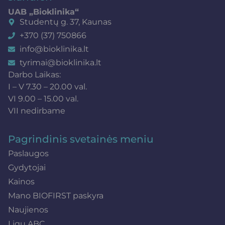
UAB „Bioklinika“
Studentų g. 37, Kaunas
+370 (37) 750866
info@bioklinika.lt
tyrimai@bioklinika.lt
Darbo Laikas:
I – V 7.30 – 20.00 val.
VI 9.00 – 15.00 val.
VII nedirbame
Pagrindinis svetainės meniu
Paslaugos
Gydytojai
Kainos
Mano BIOFIRST paskyra
Naujienos
Ligų ABC