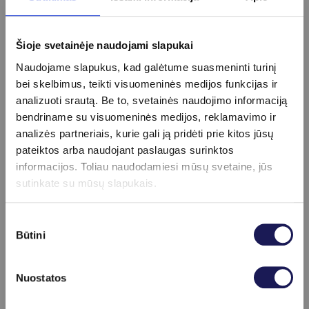
Pasiruošimas
Specialus pasiruošimas nereikalingas.
Šioje svetainėje naudojami slapukai
Naudojame slapukus, kad galėtume suasmeninti turinį
bei skelbimus, teikti visuomeninės medijos funkcijas ir
Kainoraštis
analizuoti srautą. Be to, svetainės naudojimo informaciją
bendriname su visuomeninės medijos, reklamavimo ir
CDT (decialotransferinas)
45 €
analizės partneriais, kurie gali ją pridėti prie kitos jūsų
Diamino oksidazė (DAO)
33 €
pateiktos arba naudojant paslaugas surinktos
Androstendionas
14 €
informacijos. Toliau naudodamiesi mūsų svetaine, jūs
Antistreptolizinas-O (ASO)
16 €
sutinkate su mūsų slapukais.
Baltymų frakcijų nustatymas elektroforezės būdu
22 €
Bendras baltymas
7 €
Sutikimo
C-reaktyvus baltymas (CRB)
10 €
Būtini
pasirinkimas
Ceruloplazminas
29 €
Didelio jautrumo CRB
14 €
Eritropoetinas EPO
20 €
Nuostatos
Hemoglobino EF
53 €