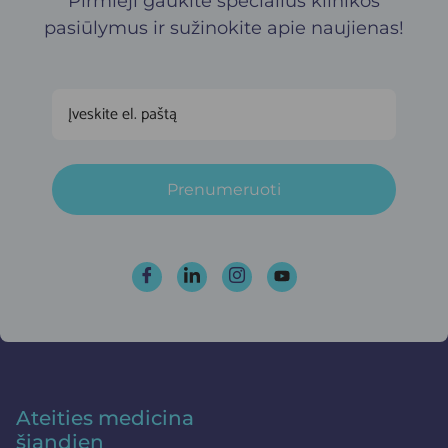
Pirmieji gaukite specialius klinikos
pasiūlymus ir sužinokite apie naujienas!
Prenumeruoti
Ateities medicina
šiandien