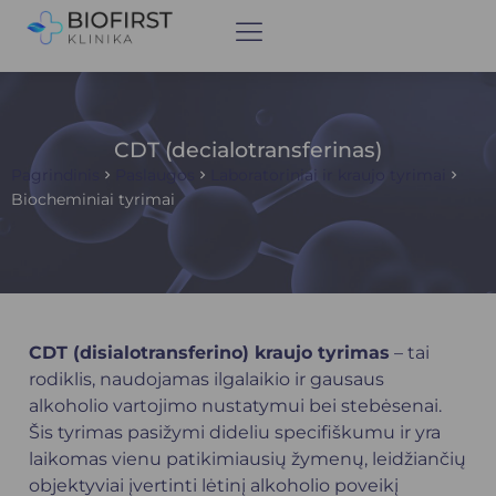
CDT (decialotransferinas)
Pagrindinis
Paslaugos
Laboratoriniai ir kraujo tyrimai
Biocheminiai tyrimai
CDT (disialotransferino) kraujo tyrimas
– tai
rodiklis, naudojamas ilgalaikio ir gausaus
alkoholio vartojimo nustatymui bei stebėsenai.
Šis tyrimas pasižymi dideliu specifiškumu ir yra
laikomas vienu patikimiausių žymenų, leidžiančių
objektyviai įvertinti lėtinį alkoholio poveikį