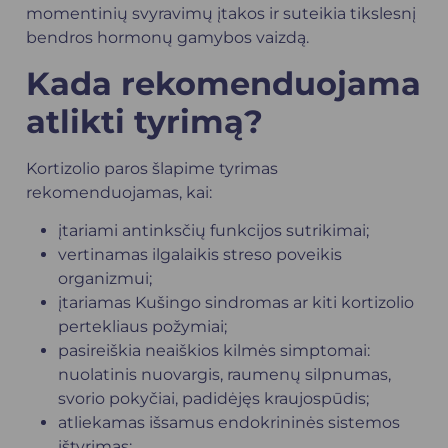
momentinių svyravimų įtakos ir suteikia tikslesnį
bendros hormonų gamybos vaizdą.
Kada rekomenduojama
atlikti tyrimą?
Kortizolio paros šlapime tyrimas
rekomenduojamas, kai:
įtariami antinksčių funkcijos sutrikimai;
vertinamas ilgalaikis streso poveikis
organizmui;
įtariamas Kušingo sindromas ar kiti kortizolio
pertekliaus požymiai;
pasireiškia neaiškios kilmės simptomai:
nuolatinis nuovargis, raumenų silpnumas,
svorio pokyčiai, padidėjęs kraujospūdis;
atliekamas išsamus endokrininės sistemos
ištyrimas;