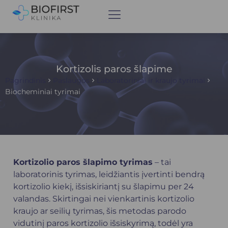
Kortizolis paros šlapime
Pagrindinis
Paslaugos
Laboratoriniai ir kraujo tyrimai
Biocheminiai tyrimai
Kortizolio paros šlapimo tyrimas
– tai
laboratorinis tyrimas, leidžiantis įvertinti bendrą
kortizolio kiekį, išsiskiriantį su šlapimu per 24
valandas. Skirtingai nei vienkartinis kortizolio
kraujo ar seilių tyrimas, šis metodas parodo
vidutinį paros kortizolio išsiskyrimą, todėl yra