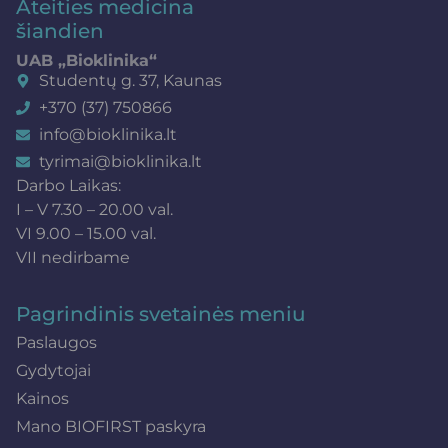
Ateities medicina
šiandien
UAB „Bioklinika“
Studentų g. 37, Kaunas
+370 (37) 750866
info@bioklinika.lt
tyrimai@bioklinika.lt
Darbo Laikas:
I – V 7.30 – 20.00 val.
VI 9.00 – 15.00 val.
VII nedirbame
Pagrindinis svetainės meniu
Paslaugos
Gydytojai
Kainos
Mano BIOFIRST paskyra