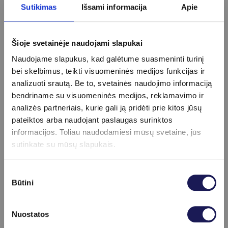
Pasiruošimas
Sutikimas
Išsami informacija
Apie
Specialaus pasiruošimo nereikia, tačiau
patartina vengti intensyvaus fizinio krūvio
ir streso tyrimo metu
Šioje svetainėje naudojami slapukai
Naudojame slapukus, kad galėtume suasmeninti turinį
bei skelbimus, teikti visuomeninės medijos funkcijas ir
analizuoti srautą. Be to, svetainės naudojimo informaciją
Kainoraštis
bendriname su visuomeninės medijos, reklamavimo ir
analizės partneriais, kurie gali ją pridėti prie kitos jūsų
Kortizolis paros šlapime
24 €
pateiktos arba naudojant paslaugas surinktos
Diamino oksidazė (DAO)
33 €
informacijos. Toliau naudodamiesi mūsų svetaine, jūs
Androstendionas
14 €
sutinkate su mūsų slapukais.
Antistreptolizinas-O (ASO)
16 €
Baltymų frakcijų nustatymas elektroforezės būdu
22 €
Sutikimo
Bendras baltymas
7 €
Būtini
pasirinkimas
C-reaktyvus baltymas (CRB)
10 €
CDT (decialotransferinas)
45 €
Ceruloplazminas
29 €
Nuostatos
Didelio jautrumo CRB
14 €