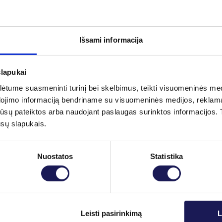
mo;
Išsami informacija
slapukai
lausimai
tume suasmeninti turinį bei skelbimus, teikti visuomeninės medij
dojimo informaciją bendriname su visuomeninės medijos, reklamav
žsikrėtė Laimo liga?
tos jūsų pateiktos arba naudojant paslaugas surinktos informacijo
a Borrelia bakterijų.
ūsų slapukais.
imptomai?
ičių.
Nuostatos
Statistika
ūdingas odos paraudimas.
Skaityti daugiau
ė.
Leisti pasirinkimą
L