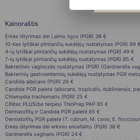
Kainoraštis
Erkės ištyrimas dėl Laimo ligos (PGR)
38 €
10-ties lytiškai plintančių sukėlėjų nustatymas (PGR)
99 
4-ių lytiškai plintančių sukėlėjų nustatymas (PGR)
49 €
7-ių lytiškai plintančių sukėlėjų nustatymas (PGR)
85 €
Bakterinės vaginozės nustatymas (PGR) (Gardnerella vagi
Bakterinių gastroenterinių sukėlėjų nustatymas PGR met
Candida albicans (PGR)
28 €
Candida PGR paletė (albicans, tropicalis, dubliniensis, par
Chlamydia trachomatis (PGR)
25 €
CINtec PLUS(be terpės) ThinPrep PAP
85 €
Dermatofitų ir Candida PGR paletė
85 €
Dermatofitų PGR paletė (T. rubrum, M. canis, E. floccosu
Erkės ištyrimas dėl erkinio encefalito (PGR)
38 €
Gardnerella vaginalis (PGR)
24 €