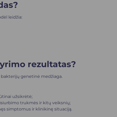
das?
ėl leidžia:
tyrimo rezultatas?
ia bakterijų genetinė medžiaga.
tinai užsikrėtė;
isiurbimo trukmės ir kitų veiksnių;
nęs simptomus ir klinikinę situaciją.