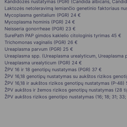
Kandidozės nustatymas (PGR) (Candida albicans, Candida 
Laktozės netoleravimą lemiančio genetinio faktoriaus n
Mycoplasma genitalium (PGR)
24 €
Mycoplasma hominis (PGR)
24 €
Neisseria gonorrheae (PGR)
23 €
SurePath PAP gimdos kaklelio citologinis tyrimas
45 €
Trichomonas vaginalis (PGR)
26 €
Ureaplasma parvum (PGR)
25 €
Ureaplasma spp. (Ureaplasma urealyticum, Ureaplasma 
Ureaplasma urealyticum (PGR)
24 €
ŽPV 16 ir 18 genotipų nustatymas (PGR)
37 €
ŽPV 16,18 genotipų nustatymas su aukštos rizikos genotip
ŽPV 16,18 ir aukštos rizikos genotipų nustatymas (P-48)
ŽPV aukštos ir žemos rizikos genotipų nustatymas (28 ti
ŽPV aukštos rizikos genotipo nustatymas (16; 18; 31; 33; 