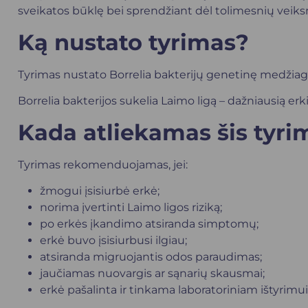
sveikatos būklę bei sprendžiant dėl tolimesnių veik
Ką nustato tyrimas?
Tyrimas nustato Borrelia bakterijų genetinę medžiag
Borrelia bakterijos sukelia Laimo ligą – dažniausią er
Kada atliekamas šis tyri
Tyrimas rekomenduojamas, jei:
žmogui įsisiurbė erkė;
norima įvertinti Laimo ligos riziką;
po erkės įkandimo atsiranda simptomų;
erkė buvo įsisiurbusi ilgiau;
atsiranda migruojantis odos paraudimas;
jaučiamas nuovargis ar sąnarių skausmai;
erkė pašalinta ir tinkama laboratoriniam ištyrimui