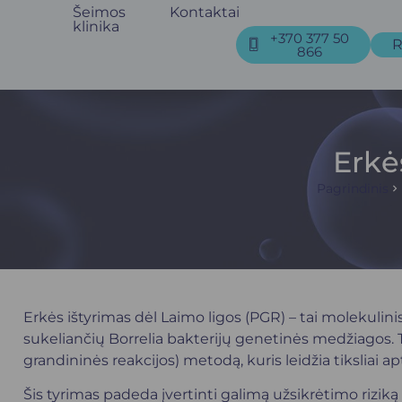
Šeimos
Kontaktai
klinika
+370 377 50
R
866
Erkė
Pagrindinis
Erkės ištyrimas dėl Laimo ligos (PGR) – tai molekulinis 
sukeliančių Borrelia bakterijų genetinės medžiagos.
grandininės reakcijos) metodą, kuris leidžia tiksliai ap
Šis tyrimas padeda įvertinti galimą užsikrėtimo riziką