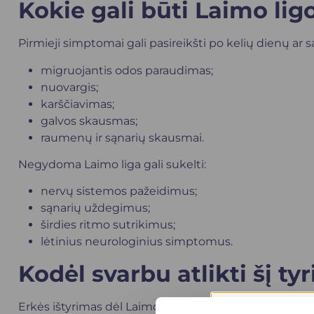
Kokie gali būti Laimo li
Pirmieji simptomai gali pasireikšti po kelių dienų ar s
migruojantis odos paraudimas;
nuovargis;
karščiavimas;
galvos skausmas;
raumenų ir sąnarių skausmai.
Negydoma Laimo liga gali sukelti:
nervų sistemos pažeidimus;
sąnarių uždegimus;
širdies ritmo sutrikimus;
lėtinius neurologinius simptomus.
Kodėl svarbu atlikti šį ty
Erkės ištyrimas dėl Laimo ligos (PGR) padeda: