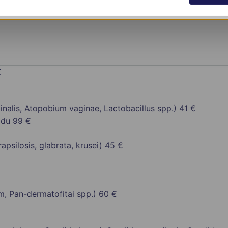
€
nalis, Atopobium vaginae, Lactobacillus spp.)
41 €
odu
99 €
apsilosis, glabrata, krusei)
45 €
m, Pan-dermatofitai spp.)
60 €