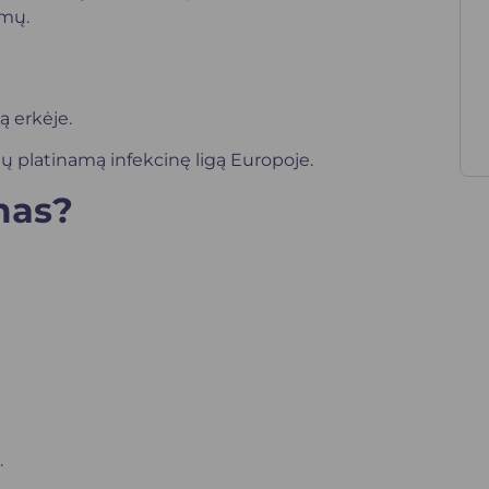
smų.
ą erkėje.
kių platinamą infekcinę ligą Europoje.
mas?
.