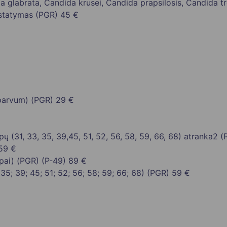
glabrata, Candida krusei, Candida prapsilosis, Candida tr
ustatymas (PGR)
45 €
parvum) (PGR)
29 €
ų (31, 33, 35, 39,45, 51, 52, 56, 58, 59, 66, 68) atranka2 
59 €
pai) (PGR) (P-49)
89 €
35; 39; 45; 51; 52; 56; 58; 59; 66; 68) (PGR)
59 €