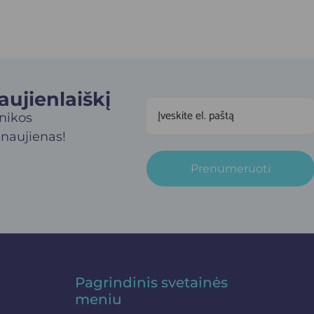
jienlaiškį​
inikos
 naujienas!
Prenumeruoti
Pagrindinis svetainės
meniu