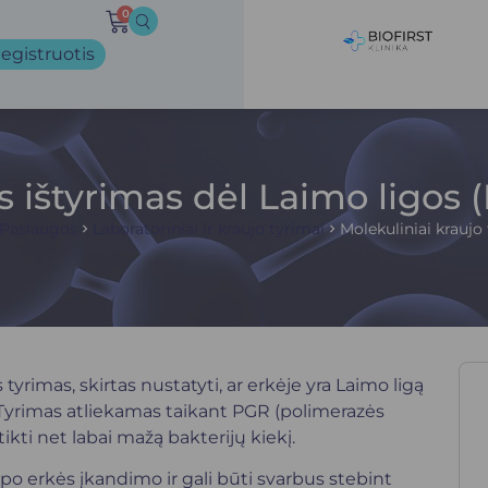
0
egistruotis
s ištyrimas dėl Laimo ligos 
Paslaugos
Laboratoriniai ir kraujo tyrimai
Molekuliniai kraujo
tyrimas, skirtas nustatyti, ar erkėje yra Laimo ligą
 Tyrimas atliekamas taikant PGR (polimerazės
tikti net labai mažą bakterijų kiekį.
 po erkės įkandimo ir gali būti svarbus stebint