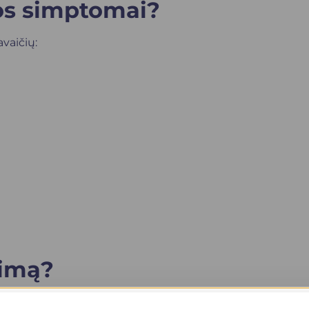
gos simptomai?
avaičių:
rimą?