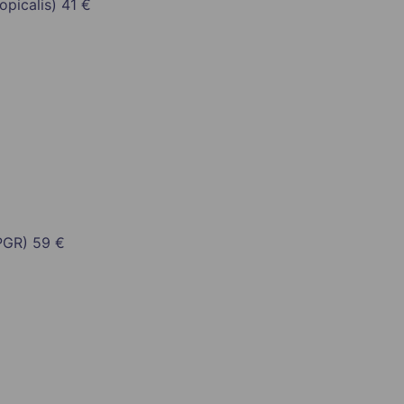
opicalis)
41 €
(PGR)
59 €