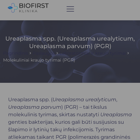
Ureaplasma spp. (Ureaplasma urealyticum,
Ureaplasma parvum) (PGR)
Pagrindinis
Paslaugos
Laboratoriniai ir kraujo tyrimai
Molekuliniai kraujo tyrimai (PGR)
Ureaplasma spp. (
Ureaplasma urealyticum
,
Ureaplasma parvum
) (PGR) – tai tikslus
molekulinis tyrimas, skirtas nustatyti
Ureaplasma
genties bakterijas, kurios gali būti susijusios su
šlapimo ir lytinių takų infekcijomis. Tyrimas
atliekamas taikant PGR (polimerazės grandininės