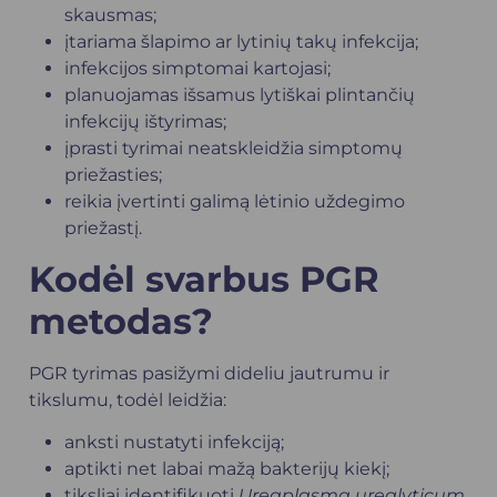
skausmas;
įtariama šlapimo ar lytinių takų infekcija;
infekcijos simptomai kartojasi;
planuojamas išsamus lytiškai plintančių
infekcijų ištyrimas;
įprasti tyrimai neatskleidžia simptomų
priežasties;
reikia įvertinti galimą lėtinio uždegimo
priežastį.
Kodėl svarbus PGR
metodas?
PGR tyrimas pasižymi dideliu jautrumu ir
tikslumu, todėl leidžia:
anksti nustatyti infekciją;
aptikti net labai mažą bakterijų kiekį;
tiksliai identifikuoti
Ureaplasma urealyticum