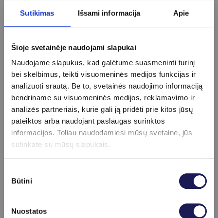
nevartoti antibiotikų ir kelias valandas
Sutikimas
Išsami informacija
Apie
nesišlapinti, jei tai nesuderinta su gydytoju.
Ar nustačius bakteriją visada reikalingas
Šioje svetainėje naudojami slapukai
gydymas?
Naudojame slapukus, kad galėtume suasmeninti turinį
Ne visais atvejais. Gydymo poreikį vertina
bei skelbimus, teikti visuomeninės medijos funkcijas ir
gydytojas pagal simptomus, kitų tyrimų
analizuoti srautą. Be to, svetainės naudojimo informaciją
rezultatus ir bendrą klinikinę situaciją.
bendriname su visuomeninės medijos, reklamavimo ir
analizės partneriais, kurie gali ją pridėti prie kitos jūsų
pateiktos arba naudojant paslaugas surinktos
Apie procedūrą
informacijos. Toliau naudodamiesi mūsų svetaine, jūs
sutinkate su mūsų slapukais.
info
Pasiruošimas
Sutikimo
Būtini
Rekomenduojama 2 val. prieš tyrimą
pasirinkimas
nesišlapinti.
Nuostatos