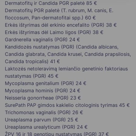
Dermatofitų ir Candida PGR paletė
85 €
Dermatofitų PGR paletė (T. rubrum, M. canis, E.
floccosum, Pan-dermatofitai spp.)
60 €
Erkės ištyrimas dėl erkinio encefalito (PGR)
38 €
Erkės ištyrimas dėl Laimo ligos (PGR)
38 €
Gardnerella vaginalis (PGR)
24 €
Kandidozės nustatymas (PGR) (Candida albicans,
Candida glabrata, Candida krusei, Candida prapsilosis,
Candida tropicalis)
41 €
Laktozės netoleravimą lemiančio genetinio faktoriaus
nustatymas (PGR)
45 €
Mycoplasma genitalium (PGR)
24 €
Mycoplasma hominis (PGR)
24 €
Neisseria gonorrheae (PGR)
23 €
SurePath PAP gimdos kaklelio citologinis tyrimas
45 €
Trichomonas vaginalis (PGR)
26 €
Ureaplasma parvum (PGR)
25 €
Ureaplasma urealyticum (PGR)
24 €
ŽPV 16 ir 18 genotipų nustatymas (PGR)
37 €