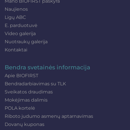
Mano BIOFIRST paskyra
Naujienos
Ligų ABC
E. parduotuvė
Video galerija
Nuotraukų galerija
Kontaktai
Bendra svetainės informacija
Apie BIOFIRST
Bendradarbiavimas su TLK
Sveikatos draudimas
Mokėjimas dalimis
POLA kortelė
Riboto judumo asmenų aptarnavimas
Dovanų kuponas