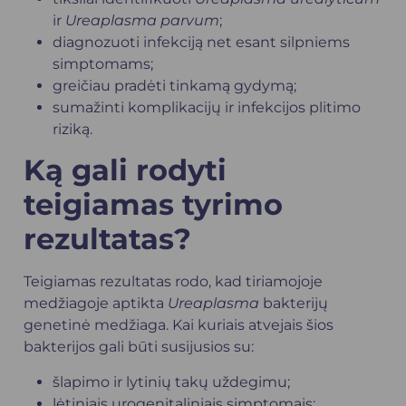
ir
Ureaplasma parvum
;
diagnozuoti infekciją net esant silpniems
simptomams;
greičiau pradėti tinkamą gydymą;
sumažinti komplikacijų ir infekcijos plitimo
riziką.
Ką gali rodyti
teigiamas tyrimo
rezultatas?
Teigiamas rezultatas rodo, kad tiriamojoje
medžiagoje aptikta
Ureaplasma
bakterijų
genetinė medžiaga. Kai kuriais atvejais šios
bakterijos gali būti susijusios su:
šlapimo ir lytinių takų uždegimu;
lėtiniais urogenitaliniais simptomais;