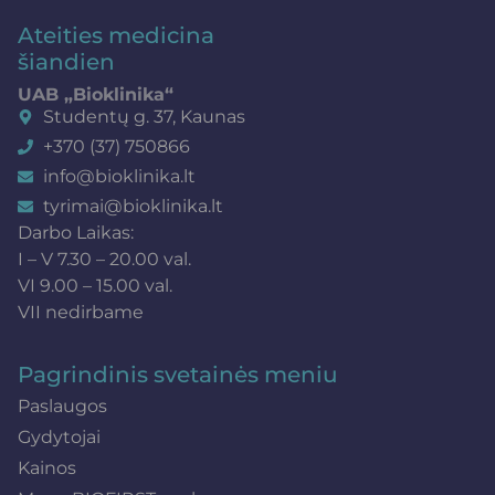
Ateities medicina
šiandien
UAB „Bioklinika“
Studentų g. 37, Kaunas
+370 (37) 750866
info@bioklinika.lt
tyrimai@bioklinika.lt
Darbo Laikas:
I – V 7.30 – 20.00 val.
VI 9.00 – 15.00 val.
VII nedirbame
Pagrindinis svetainės meniu
Paslaugos
Gydytojai
Kainos