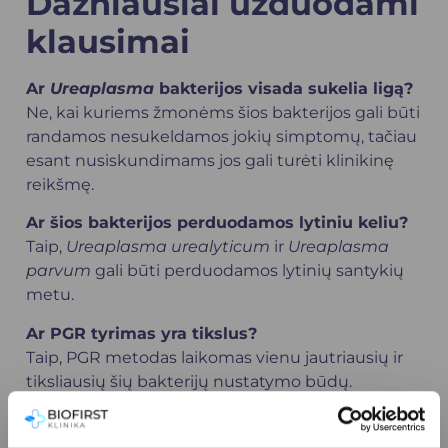
Dažniausiai užduodami
klausimai
Ar
Ureaplasma
bakterijos visada sukelia ligą?
Ne, kai kuriems žmonėms šios bakterijos gali būti
randamos nesukeldamos jokių simptomų, tačiau
esant nusiskundimams jos gali turėti klinikinę
reikšmę.
Ar šios bakterijos perduodamos lytiniu keliu?
Taip,
Ureaplasma urealyticum
ir
Ureaplasma
parvum
gali būti perduodamos lytinių santykių
metu.
Ar PGR tyrimas yra tikslus?
Taip, PGR metodas laikomas vienu jautriausių ir
tiksliausių šių bakterijų nustatymo būdų.
Ar reikia pasiruošti tyrimui?
Dažniausiai rekomenduojama prieš tyrimą