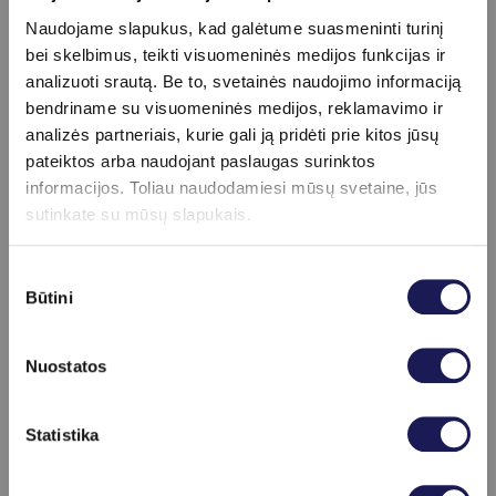
Naudojame slapukus, kad galėtume suasmeninti turinį
bei skelbimus, teikti visuomeninės medijos funkcijas ir
Apie procedūrą
analizuoti srautą. Be to, svetainės naudojimo informaciją
bendriname su visuomeninės medijos, reklamavimo ir
info
analizės partneriais, kurie gali ją pridėti prie kitos jūsų
Pasiruošimas
pateiktos arba naudojant paslaugas surinktos
Rekomenduojama 2 val. prieš tyrimą
informacijos. Toliau naudodamiesi mūsų svetaine, jūs
nesišlapinti.
sutinkate su mūsų slapukais.
Sutikimo
Būtini
pasirinkimas
Kainoraštis
Nuostatos
Neisseria gonorrheae (PGR)
23 €
10-ties lytiškai plintančių sukėlėjų nustatymas (PGR)
Skaityti daugiau
99 €
Statistika
4-ių lytiškai plintančių sukėlėjų nustatymas (PGR)
49 €
7-ių lytiškai plintančių sukėlėjų nustatymas (PGR)
85 €