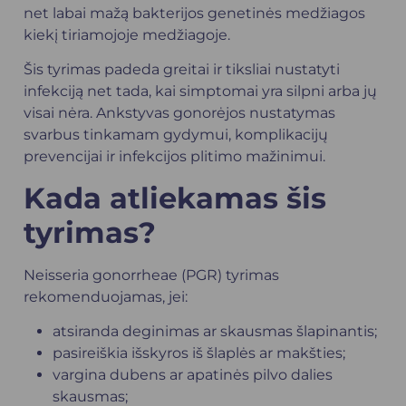
net labai mažą bakterijos genetinės medžiagos
kiekį tiriamojoje medžiagoje.
Šis tyrimas padeda greitai ir tiksliai nustatyti
infekciją net tada, kai simptomai yra silpni arba jų
visai nėra. Ankstyvas gonorėjos nustatymas
svarbus tinkamam gydymui, komplikacijų
prevencijai ir infekcijos plitimo mažinimui.
Kada atliekamas šis
tyrimas?
Neisseria gonorrheae (PGR) tyrimas
rekomenduojamas, jei:
atsiranda deginimas ar skausmas šlapinantis;
pasireiškia išskyros iš šlaplės ar makšties;
vargina dubens ar apatinės pilvo dalies
skausmas;