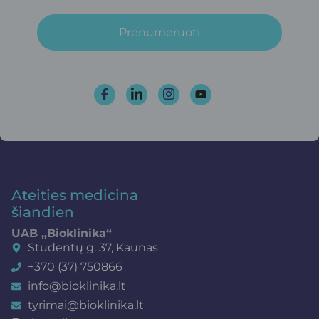
Prenumeruoti
Ateities medicina
šiandien
UAB „Bioklinika“
Studentų g. 37, Kaunas
+370 (37) 750866
info@bioklinika.lt
tyrimai@bioklinika.lt