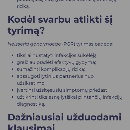
riziką.
Kodėl svarbu atlikti šį
tyrimą?
Neisseria gonorrhoeae
(PGR) tyrimas padeda:
tiksliai nustatyti infekcijos sukėlėją;
greičiau pradėti efektyvų gydymą;
sumažinti komplikacijų riziką;
apsaugoti lytinius partnerius nuo
užsikrėtimo;
įvertinti užsitęsusių simptomų priežastį;
užtikrinti tikslesnę lytiškai plintančių infekcijų
diagnostiką.
Dažniausiai užduodami
klausimai