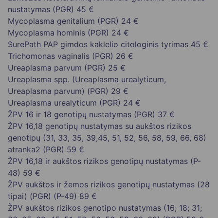
nustatymas (PGR)
45 €
Mycoplasma genitalium (PGR)
24 €
Mycoplasma hominis (PGR)
24 €
SurePath PAP gimdos kaklelio citologinis tyrimas
45 €
Trichomonas vaginalis (PGR)
26 €
Ureaplasma parvum (PGR)
25 €
Ureaplasma spp. (Ureaplasma urealyticum,
Ureaplasma parvum) (PGR)
29 €
Ureaplasma urealyticum (PGR)
24 €
ŽPV 16 ir 18 genotipų nustatymas (PGR)
37 €
ŽPV 16,18 genotipų nustatymas su aukštos rizikos
genotipų (31, 33, 35, 39,45, 51, 52, 56, 58, 59, 66, 68)
atranka2 (PGR)
59 €
ŽPV 16,18 ir aukštos rizikos genotipų nustatymas (P-
48)
59 €
ŽPV aukštos ir žemos rizikos genotipų nustatymas (28
tipai) (PGR) (P-49)
89 €
ŽPV aukštos rizikos genotipo nustatymas (16; 18; 31;