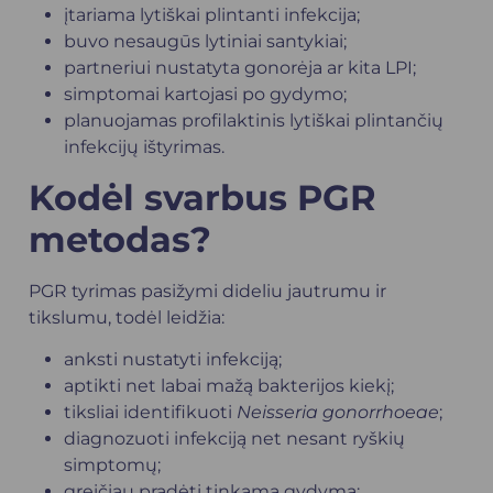
įtariama lytiškai plintanti infekcija;
buvo nesaugūs lytiniai santykiai;
partneriui nustatyta gonorėja ar kita LPI;
simptomai kartojasi po gydymo;
planuojamas profilaktinis lytiškai plintančių
infekcijų ištyrimas.
Kodėl svarbus PGR
metodas?
PGR tyrimas pasižymi dideliu jautrumu ir
tikslumu, todėl leidžia:
anksti nustatyti infekciją;
aptikti net labai mažą bakterijos kiekį;
tiksliai identifikuoti
Neisseria gonorrhoeae
;
diagnozuoti infekciją net nesant ryškių
simptomų;
greičiau pradėti tinkamą gydymą;