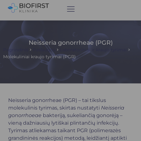
Neisseria gonorrheae (PGR)
Pagrindinis
Paslaugos
Laboratoriniai ir kraujo tyrimai
Molekuliniai kraujo tyrimai (PGR)
Neisseria gonorrheae (PGR) – tai tikslus
molekulinis tyrimas, skirtas nustatyti
Neisseria
gonorrhoeae
bakteriją, sukeliančią gonorėją –
vieną dažniausių lytiškai plintančių infekcijų.
Tyrimas atliekamas taikant PGR (polimerazės
grandininės reakcijos) metodą, leidžiantį aptikti