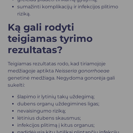
sumažinti komplikacijų ir infekcijos plitimo
riziką.
Ką gali rodyti
teigiamas tyrimo
rezultatas?
Teigiamas rezultatas rodo, kad tiriamojoje
medžiagoje aptikta
Neisseria gonorrhoeae
genetinė medžiaga. Negydoma gonorėja gali
sukelti:
šlapimo ir lytinių takų uždegimą;
dubens organų uždegimines ligas;
nevaisingumo riziką;
lėtinius dubens skausmus;
infekcijos plitimą į kitus organus;
padidėjusią kitų lytiškai plintančių infekcijų