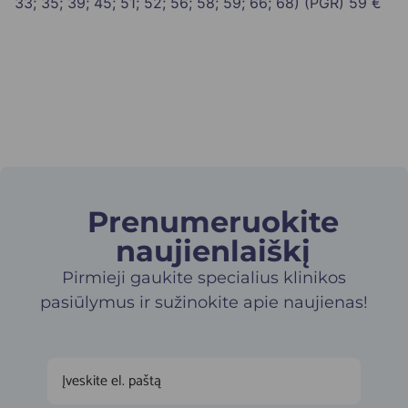
33; 35; 39; 45; 51; 52; 56; 58; 59; 66; 68) (PGR)
59 €
Prenumeruokite
naujienlaiškį​
Pirmieji gaukite specialius klinikos
pasiūlymus ir sužinokite apie naujienas!