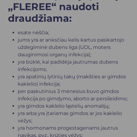
„FLEREE“ naudoti
draudžiama:
esate nėščia;
jums yra ar anksčiau kelis kartus pasikartojo
uždegiminė dubens liga (UDL, moters
dauginimosi organų infekcija);
yra būklė, kai padidėja jautrumas dubens
infekcijoms;
yra apatinių lytinių takų (makšties ar gimdos
kaklelio) infekcija;
per paskutinius 3 mėnesius buvo gimdos
infekcija po gimdymo, aborto ar persileidimo;
yra gimdos kaklelio ląstelių anomalijų;
yra arba yra įtariamas gimdos ar jos kaklelio
vėžys;
yra hormonams progestagenams jautrus
navikas, pvz., krūties vėžys;