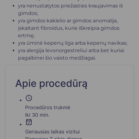
yra nenustatytos priežasties kraujavimas iš
gimdos;
yra gimdos kaklelio ar gimdos anomalija,
įskaitant fibroidus, kurie iškreipia gimdos
ertmę;
yra ūminė kepenų liga arba kepenų navikas;
yra alergija levonorgestreliui arba bet kuriai
pagalbinei šio vaisto medžiagai.
Apie procedūrą
schedule
Procedūros trukmė
Iki 30 min.
event_available
Geriausias laikas vizitui