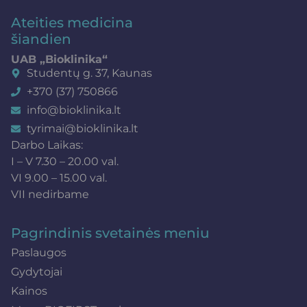
Ateities medicina
šiandien
UAB „Bioklinika“
Studentų g. 37, Kaunas
+370 (37) 750866
info@bioklinika.lt
tyrimai@bioklinika.lt
Darbo Laikas:
I – V 7.30 – 20.00 val.
VI 9.00 – 15.00 val.
VII nedirbame
Pagrindinis svetainės meniu
Paslaugos
Gydytojai
Kainos