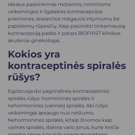
idealus pasirinkimas moterims, norinčioms
veiksmingos ir ilgalaikės kontracepcijos
priemonės, leisiančios mėgautis intymumu be
papildomų rūpesčių. Kaip pasirinkti tinkamiausią
kontracepciją padės ir patars BIOFIRST klinikos
akušeriai-ginekologai.
Kokios yra
kontraceptinės spiralės
rūšys?
Egzistuoja dvi pagrindinės kontraceptinės
spiralės rūšys: hormoninės spiralės ir
nehormoninės (varinės) spiralės. Abi rūšys
veiksmingai apsaugo nuo nėštumo.
Nehormoninės spiralės, kitaip žinomos kaip
varinės spiralės, išskiria vario jonus, kurie keičia
gimdos terpę ir trukdo spermatozoidams