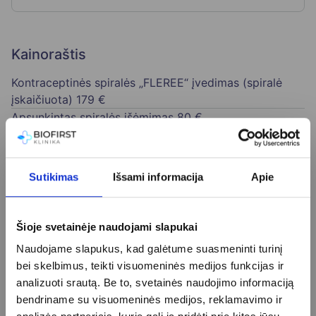
Kainoraštis
Kontraceptinės spiralės „FLEREE“ įvedimas (spiralė
įskaičiuota)
179 €
Apsunkintas spiralės išėmimas
80 €
Apsunkintas spiralės įvedimas
85 €
Kontraceptinės spiralės „MIRENA“ įvedimas (spiralė
įskaičiuota)
215 €
Sutikimas
Išsami informacija
Apie
Kontraceptinės spiralės „NOVA T Cu“ įvedimas (spiralė
įskaičiuota)
145 €
Kontraceptinio implanto „Nexplanon“ įterpimas
Šioje svetainėje naudojami slapukai
(implantas įskaičiuotas)
299 €
Naudojame slapukus, kad galėtume suasmeninti turinį
Kontraceptinio implanto įterpimas
115 €
bei skelbimus, teikti visuomeninės medijos funkcijas ir
Kontraceptinio implanto pašalinimas
115 €
analizuoti srautą. Be to, svetainės naudojimo informaciją
Spiralės išėmimas
55 €
bendriname su visuomeninės medijos, reklamavimo ir
Spiralės įvedimas
75 €