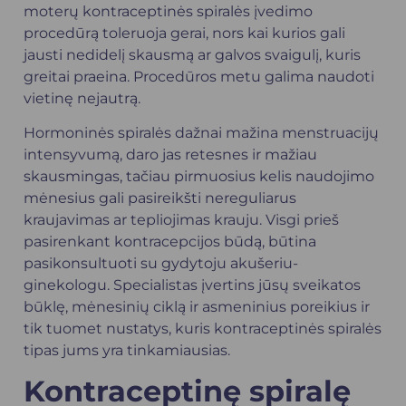
moterų kontraceptinės spiralės įvedimo
procedūrą toleruoja gerai, nors kai kurios gali
jausti nedidelį skausmą ar galvos svaigulį, kuris
greitai praeina. Procedūros metu galima naudoti
vietinę nejautrą.
Hormoninės spiralės dažnai mažina menstruacijų
intensyvumą, daro jas retesnes ir mažiau
skausmingas, tačiau pirmuosius kelis naudojimo
mėnesius gali pasireikšti nereguliarus
kraujavimas ar tepliojimas krauju. Visgi prieš
pasirenkant kontracepcijos būdą, būtina
pasikonsultuoti su gydytoju akušeriu-
ginekologu. Specialistas įvertins jūsų sveikatos
būklę, mėnesinių ciklą ir asmeninius poreikius ir
tik tuomet nustatys, kuris kontraceptinės spiralės
tipas jums yra tinkamiausias.
Kontraceptinę spiralę