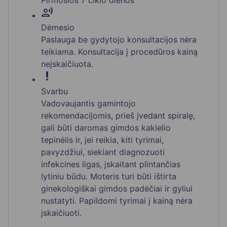
Pirmosios 7 ciklo dienos
record_voice_over
Dėmesio
Paslauga be gydytojo konsultacijos nėra
teikiama. Konsultacija į procedūros kainą
neįskaičiuota.
priority_high
Svarbu
Vadovaujantis gamintojo
rekomendacijomis, prieš įvedant spiralę,
gali būti daromas gimdos kaklelio
tepinėlis ir, jei reikia, kiti tyrimai,
pavyzdžiui, siekiant diagnozuoti
infekcines ligas, įskaitant plintančias
lytiniu būdu. Moteris turi būti ištirta
ginekologiškai gimdos padėčiai ir gyliui
nustatyti. Papildomi tyrimai į kainą nėra
įskaičiuoti.