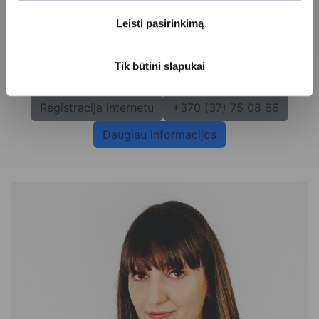
Leisti pasirinkimą
Asta Valytė
Tik būtini slapukai
Registracija internetu
+370 (37) 75 08 66
Daugiau informacijos