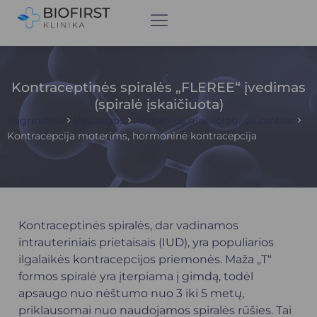
Kontraceptinės spiralės „FLEREE“ įvedimas
(spiralė įskaičiuota)
Pagrindinis
Paslaugos
Akušerijos ginekologijos centras
Kontracepcija moterims, hormoninė kontracepcija
Kontraceptinės spiralės, dar vadinamos
intrauteriniais prietaisais (IUD), yra populiarios
ilgalaikės kontracepcijos priemonės. Maža „T“
formos spiralė yra įterpiama į gimdą, todėl
apsaugo nuo nėštumo nuo 3 iki 5 metų,
priklausomai nuo naudojamos spiralės rūšies. Tai