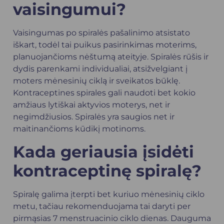
vaisingumui?
Vaisingumas po spiralės pašalinimo atsistato
iškart, todėl tai puikus pasirinkimas moterims,
planuojančioms nėštumą ateityje. Spiralės rūšis ir
dydis parenkami individualiai, atsižvelgiant į
moters mėnesinių ciklą ir sveikatos būklę.
Kontraceptines spirales gali naudoti bet kokio
amžiaus lytiškai aktyvios moterys, net ir
negimdžiusios. Spiralės yra saugios net ir
maitinančioms kūdikį motinoms.
Kada geriausia įsidėti
kontraceptinę spiralę?
Spiralę galima įterpti bet kuriuo mėnesinių ciklo
metu, tačiau rekomenduojama tai daryti per
pirmąsias 7 menstruacinio ciklo dienas. Dauguma