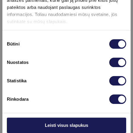
analizės partneriais, kurie gali ją pridėti prie kitos jūsų
pateiktos arba naudojant paslaugas surinktos
Gydytojai, teikiantys paslaugą
informacijos. Toliau naudodamiesi mūsų svetaine, jūs
sutinkate su mūsų slapukais.
Sutikimo
Būtini
pasirinkimas
Nuostatos
Skaityti daugiau
Statistika
Rinkodara
Leisti visus slapukus