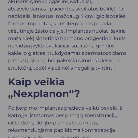
akušeris-ginekologas individualiai,
atsižvelgdamas į pacientės sveikatos būklę). Tai
nedidelis, lankstus, maždaug 4 cm ilgio lazdelės
formos implantas, kuris įterpiamas po oda
viršutinėje žasto dalyje. Implantas nuolat išskiria
mažą kiekį sintetinio hormono progestino, kuris
neleidžia įvykti ovuliacijai, sutirština gimdos
kaklelio gleives, trukdydamas spermatozoidams
patekti į gimdą, bei pakeičia gimdos gleivinės
struktūrą, todėl kiaušinėlis negali įsitvirtinti.
Kaip veikia
„Nexplanon“?
Po įterpimo implantas pradeda veikti beveik iš
karto, jei įstatomas per pirmąją menstruacijų
ciklo dieną. Jei įterpiamas kitu metu,
rekomenduojama papildoma kontracepcija
pirmąsias 7 dienas po procedūros.