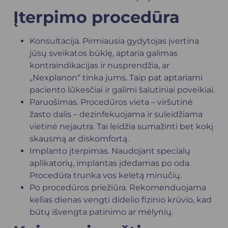
Įterpimo procedūra
Konsultacija. Pirmiausia gydytojas įvertina
jūsų sveikatos būklę, aptaria galimas
kontraindikacijas ir nusprendžia, ar
„Nexplanon“ tinka jums. Taip pat aptariami
paciento lūkesčiai ir galimi šalutiniai poveikiai.
Paruošimas. Procedūros vieta – viršutinė
žasto dalis – dezinfekuojama ir suleidžiama
vietinė nejautra. Tai leidžia sumažinti bet kokį
skausmą ar diskomfortą.
Implanto įterpimas. Naudojant specialų
aplikatorių, implantas įdedamas po oda.
Procedūra trunka vos keletą minučių.
Po procedūros priežiūra. Rekomenduojama
kelias dienas vengti didelio fizinio krūvio, kad
būtų išvengta patinimo ar mėlynių.