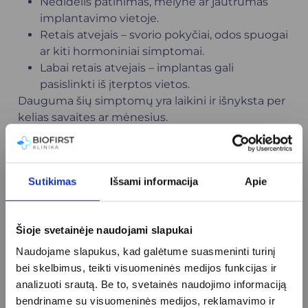
Nedidelis patinimas, mėlynė ar jautrumas
implantavimo vietoje.
Retais atvejais – svorio pokyčiai, odos spuogai
ar kiti hormoniniai simptomai.
Labai retais atvejais – implantas gali
pasislinkti iš įterptos vietos.
Dauguma šių simptomų yra laikini ir išnyksta per
kelias savaites ar mėnesius.
Kam „Nexplanon“
netinka?
Sutikimas
Išsami informacija
Apie
Kontraceptinis implantas nerekomenduojamas,
jei:
Šioje svetainėje naudojami slapukai
Turite kepenų ligų arba kepenų funkcijos
Naudojame slapukus, kad galėtume suasmeninti turinį
sutrikimų.
bei skelbimus, teikti visuomeninės medijos funkcijas ir
Esate alergiškos bet kuriai implanto
analizuoti srautą. Be to, svetainės naudojimo informaciją
sudedamajai daliai.
bendriname su visuomeninės medijos, reklamavimo ir