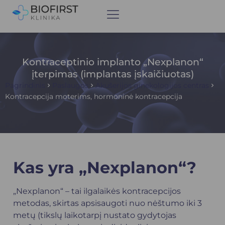
Kontraceptinio implanto „Nexplanon“
įterpimas (implantas įskaičiuotas)
Pagrindinis
Paslaugos
Akušerijos ginekologijos centras
Kontracepcija moterims, hormoninė kontracepcija
Kas yra „Nexplanon“?
„Nexplanon“ – tai ilgalaikės kontracepcijos
metodas, skirtas apsisaugoti nuo nėštumo iki 3
metų (tikslų laikotarpį nustato gydytojas