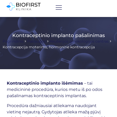
Kontraceptinio implanto pašalinimas
Pagrindinis
Paslaugos
Akušerijos ginekologijos centras
Kontracepcija moterims, hormoninė kontracepcija
Kontraceptinio implanto išėmimas
– tai
medicininė procedūra, kurios metu iš po odos
pašalinamas kontraceptinis implantas.
Procedūra dažniausiai atliekama naudojant
vietinę nejautrą. Gydytojas atlieka mažą pjūvį