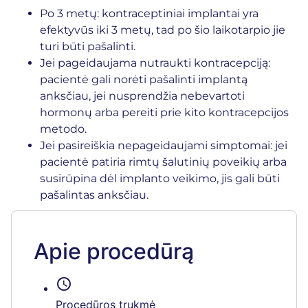
Po 3 metų: kontraceptiniai implantai yra
efektyvūs iki 3 metų, tad po šio laikotarpio jie
turi būti pašalinti.
Jei pageidaujama nutraukti kontracepciją:
pacientė gali norėti pašalinti implantą
anksčiau, jei nusprendžia nebevartoti
hormonų arba pereiti prie kito kontracepcijos
metodo.
Jei pasireiškia nepageidaujami simptomai: jei
pacientė patiria rimtų šalutinių poveikių arba
susirūpina dėl implanto veikimo, jis gali būti
pašalintas anksčiau.
Apie procedūrą
schedule
Procedūros trukmė