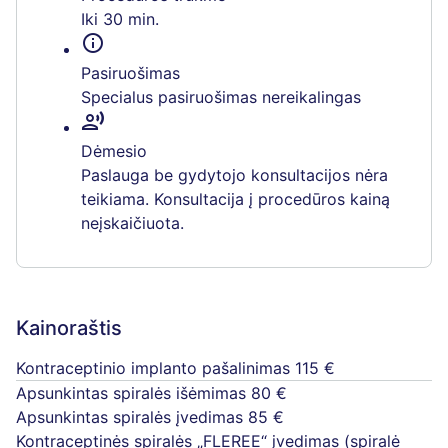
Iki 30 min.
info
Pasiruošimas
Specialus pasiruošimas nereikalingas
record_voice_over
Dėmesio
Paslauga be gydytojo konsultacijos nėra
teikiama. Konsultacija į procedūros kainą
neįskaičiuota.
Kainoraštis
Kontraceptinio implanto pašalinimas
115 €
Apsunkintas spiralės išėmimas
80 €
Apsunkintas spiralės įvedimas
85 €
Kontraceptinės spiralės „FLEREE“ įvedimas (spiralė