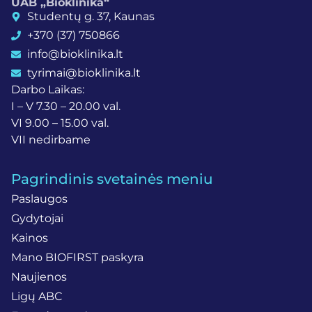
UAB „Bioklinika“
Studentų g. 37, Kaunas
+370 (37) 750866
info@bioklinika.lt
tyrimai@bioklinika.lt
Darbo Laikas:
I – V 7.30 – 20.00 val.
VI 9.00 – 15.00 val.
VII nedirbame
Pagrindinis svetainės meniu
Paslaugos
Gydytojai
Kainos
Mano BIOFIRST paskyra
Naujienos
Ligų ABC