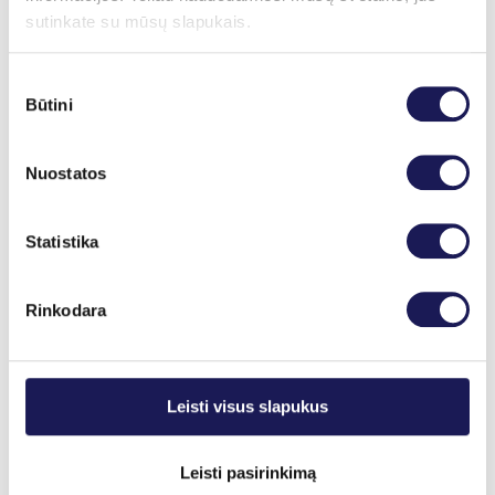
sutinkate su mūsų slapukais.
Sutikimo
Būtini
pasirinkimas
Nuostatos
Statistika
Rinkodara
Leisti visus slapukus
Leisti pasirinkimą