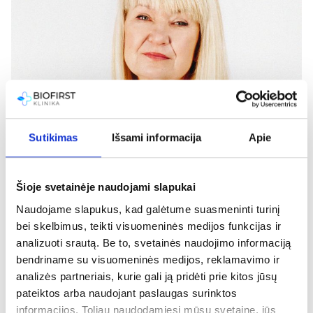
Sutikimas
Išsami informacija
Apie
Šioje svetainėje naudojami slapukai
Naudojame slapukus, kad galėtume suasmeninti turinį
bei skelbimus, teikti visuomeninės medijos funkcijas ir
Lina Kavaliūnienė
analizuoti srautą. Be to, svetainės naudojimo informaciją
bendriname su visuomeninės medijos, reklamavimo ir
analizės partneriais, kurie gali ją pridėti prie kitos jūsų
Registracija internetu
+370 (37) 75 08 66
pateiktos arba naudojant paslaugas surinktos
Daugiau informacijos
informacijos. Toliau naudodamiesi mūsų svetaine, jūs