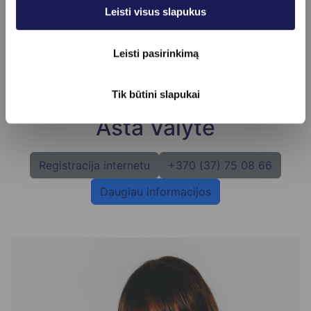
Leisti visus slapukus
Leisti pasirinkimą
Tik būtini slapukai
Asta Valytė
Registracija internetu
+370 (37) 75 08 66
Daugiau informacijos