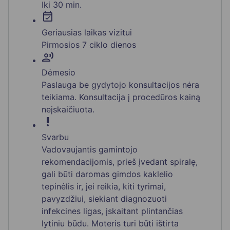
Iki 30 min.
event_available
Geriausias laikas vizitui
Pirmosios 7 ciklo dienos
record_voice_over
Dėmesio
Paslauga be gydytojo konsultacijos nėra
teikiama. Konsultacija į procedūros kainą
neįskaičiuota.
priority_high
Svarbu
Vadovaujantis gamintojo
rekomendacijomis, prieš įvedant spiralę,
gali būti daromas gimdos kaklelio
tepinėlis ir, jei reikia, kiti tyrimai,
pavyzdžiui, siekiant diagnozuoti
infekcines ligas, įskaitant plintančias
lytiniu būdu. Moteris turi būti ištirta