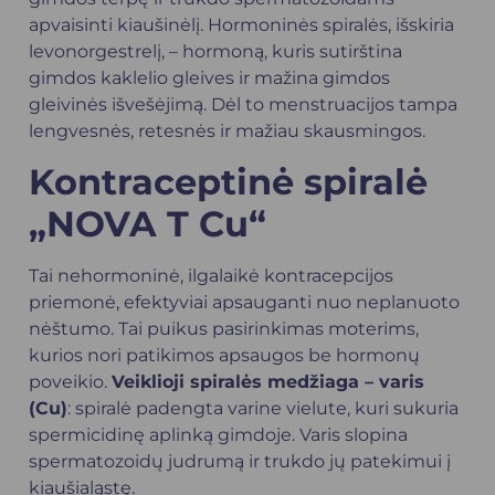
apvaisinti kiaušinėlį. Hormoninės spiralės, išskiria
levonorgestrelį, – hormoną, kuris sutirština
gimdos kaklelio gleives ir mažina gimdos
gleivinės išvešėjimą. Dėl to menstruacijos tampa
lengvesnės, retesnės ir mažiau skausmingos.
Kontraceptinė spiralė
„NOVA T Cu“
Tai nehormoninė, ilgalaikė kontracepcijos
priemonė, efektyviai apsauganti nuo neplanuoto
nėštumo. Tai puikus pasirinkimas moterims,
kurios nori patikimos apsaugos be hormonų
poveikio.
Veiklioji spiralės medžiaga – varis
(Cu)
: spiralė padengta varine vielute, kuri sukuria
spermicidinę aplinką gimdoje. Varis slopina
spermatozoidų judrumą ir trukdo jų patekimui į
kiaušialąstę.