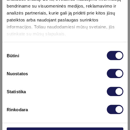
Kontraceptinio implanto pašalinimas
115 €
bendriname su visuomeninės medijos, reklamavimo ir
Spiralės išėmimas
55 €
analizės partneriais, kurie gali ją pridėti prie kitos jūsų
Spiralės įvedimas
75 €
pateiktos arba naudojant paslaugas surinktos
informacijos. Toliau naudodamiesi mūsų svetaine, jūs
sutinkate su mūsų slapukais.
Gydytojai, teikiantys paslaugą
Sutikimo
Būtini
pasirinkimas
Nuostatos
Skaityti daugiau
Statistika
Rinkodara