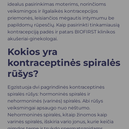
idealus pasirinkimas moterims, norinčioms
veiksmingos ir ilgalaikės kontracepcijos
priemonės, leisiančios mėgautis intymumu be
papildomų rūpesčių. Kaip pasirinkti tinkamiausią
kontracepciją padės ir patars BIOFIRST klinikos
akušeriai-ginekologai.
Kokios yra
kontraceptinės spiralės
rūšys?
Egzistuoja dvi pagrindinės kontraceptinės
spiralės rūšys: hormoninės spiralės ir
nehormoninės (varinės) spiralės. Abi rūšys
veiksmingai apsaugo nuo nėštumo.
Nehormoninės spiralės, kitaip žinomos kaip
varinės spiralės, išskiria vario jonus, kurie keičia
gimdos terpę ir trukdo spermatozoidams