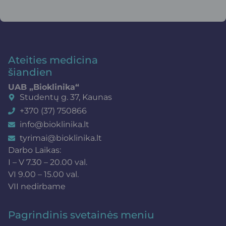
Ateities medicina
šiandien
UAB „Bioklinika“
Studentų g. 37, Kaunas
+370 (37) 750866
info@bioklinika.lt
tyrimai@bioklinika.lt
Darbo Laikas:
I – V 7.30 – 20.00 val.
VI 9.00 – 15.00 val.
VII nedirbame
Pagrindinis svetainės meniu