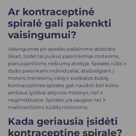
Ar kontraceptinė
spiralė gali pakenkti
vaisingumui?
Vaisingumas po spiralės pašalinimo atsistato
iškart, todėl tai puikus pasirinkimas moterims,
planuojančioms nėštumą ateityje. Spiralės rūšis ir
dydis parenkami individualiai, atsižvelgiant į
moters mėnesinių ciklą ir sveikatos būklę.
Kontraceptines spirales gali naudoti bet kokio
amžiaus lytiškai aktyvios moterys, net ir
negimdžiusios. Spiralės yra saugios net ir
maitinančioms kūdikį motinoms.
Kada geriausia įsidėti
kontraceptinę spiralę?