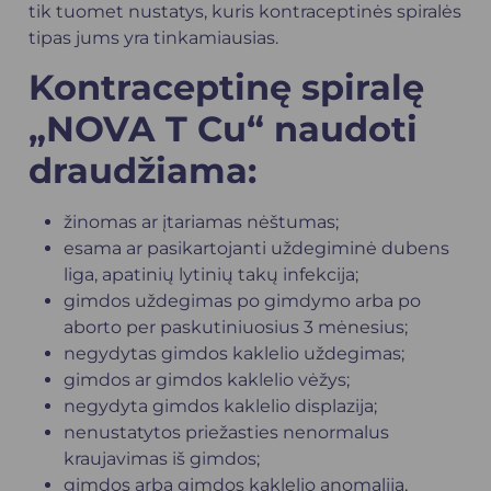
tik tuomet nustatys, kuris kontraceptinės spiralės
tipas jums yra tinkamiausias.
Kontraceptinę spiralę
„NOVA T Cu“ naudoti
draudžiama:
žinomas ar įtariamas nėštumas;
esama ar pasikartojanti uždegiminė dubens
liga, apatinių lytinių takų infekcija;
gimdos uždegimas po gimdymo arba po
aborto per paskutiniuosius 3 mėnesius;
negydytas gimdos kaklelio uždegimas;
gimdos ar gimdos kaklelio vėžys;
negydyta gimdos kaklelio displazija;
nenustatytos priežasties nenormalus
kraujavimas iš gimdos;
gimdos arba gimdos kaklelio anomalija,