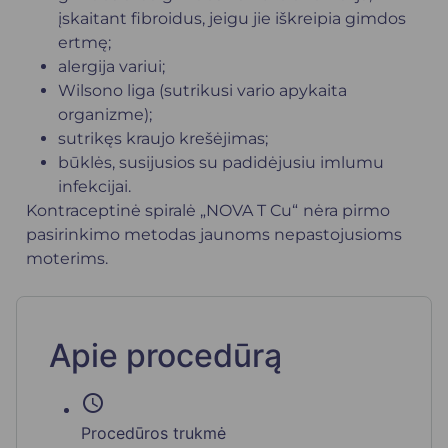
įskaitant fibroidus, jeigu jie iškreipia gimdos
ertmę;
alergija variui;
Wilsono liga (sutrikusi vario apykaita
organizme);
sutrikęs kraujo krešėjimas;
būklės, susijusios su padidėjusiu imlumu
infekcijai.
Kontraceptinė spiralė „NOVA T Cu“
nėra pirmo
pasirinkimo metodas jaunoms nepastojusioms
moterims.
Apie procedūrą
schedule
Procedūros trukmė