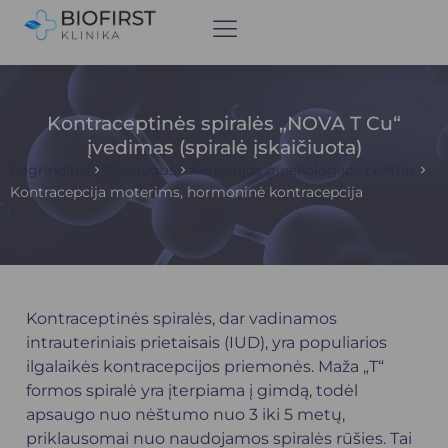
Kontraceptinės spiralės „NOVA T Cu“
įvedimas (spiralė įskaičiuota)
Pagrindinis
Paslaugos
Akušerijos ginekologijos centras
Kontracepcija moterims, hormoninė kontracepcija
Kontraceptinės spiralės, dar vadinamos
intrauteriniais prietaisais (IUD), yra populiarios
ilgalaikės kontracepcijos priemonės. Maža „T“
formos spiralė yra įterpiama į gimdą, todėl
apsaugo nuo nėštumo nuo 3 iki 5 metų,
priklausomai nuo naudojamos spiralės rūšies. Tai