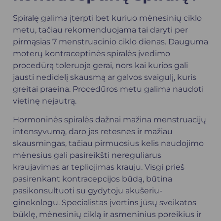
Spiralę galima įterpti bet kuriuo mėnesinių ciklo
metu, tačiau rekomenduojama tai daryti per
pirmąsias 7 menstruacinio ciklo dienas. Dauguma
moterų kontraceptinės spiralės įvedimo
procedūrą toleruoja gerai, nors kai kurios gali
jausti nedidelį skausmą ar galvos svaigulį, kuris
greitai praeina. Procedūros metu galima naudoti
vietinę nejautrą.
Hormoninės spiralės dažnai mažina menstruacijų
intensyvumą, daro jas retesnes ir mažiau
skausmingas, tačiau pirmuosius kelis naudojimo
mėnesius gali pasireikšti nereguliarus
kraujavimas ar tepliojimas krauju. Visgi prieš
pasirenkant kontracepcijos būdą, būtina
pasikonsultuoti su gydytoju akušeriu-
ginekologu. Specialistas įvertins jūsų sveikatos
būklę, mėnesinių ciklą ir asmeninius poreikius ir