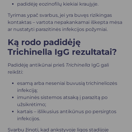
padidėję eozinofilų kiekiai kraujyje.
Tyrimas ypač svarbus, jei yra buvęs rizikingas
kontaktas – vartota nepakankamai iškepta mėsa
ar nustatyti parazitinės infekcijos požymiai.
Ką rodo padidėję
Trichinella IgG rezultatai?
Padidėję antikūnai prieš
Trichinella
IgG gali
reikšti:
esamą arba neseniai buvusią trichineliozės
infekciją;
imuninės sistemos atsaką į parazitą po
užsikrėtimo;
kartais – išlikusius antikūnus po persirgtos
infekcijos.
Svarbu žinoti, kad ankstyvoje ligos stadijoje