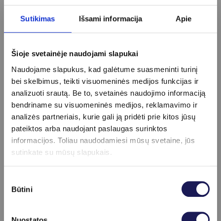
CMV (Citomegalo viruso) IgM
18 €
Sutikimas
Išsami informacija
Apie
EBV (Epštein Baro viruso) IgG
19 €
EBV (Epštein Baro viruso) IgM
19 €
Echinococcus granulosus IgG
40 €
Šioje svetainėje naudojami slapukai
Echinococcus multilocularis IgG
44 €
Echinococcus spp. IgG
18 €
Naudojame slapukus, kad galėtume suasmeninti turinį
Erkinis encefalitas IgG
15 €
bei skelbimus, teikti visuomeninės medijos funkcijas ir
Erkinis encefalitas IgM
15 €
analizuoti srautą. Be to, svetainės naudojimo informaciją
HCV RNR kiekybinis nustatymas
82 €
bendriname su visuomeninės medijos, reklamavimo ir
Helicobacter pylori antigeno nustatymas išmatose
18
analizės partneriais, kurie gali ją pridėti prie kitos jūsų
€
pateiktos arba naudojant paslaugas surinktos
Helicobacter pylori IgA
20 €
informacijos. Toliau naudodamiesi mūsų svetaine, jūs
Helicobacter pylori IgG
20 €
sutinkate su mūsų slapukais.
Helicobacter pylori IgG (kokybinis)
19 €
Helicobacteri Pylori testo atlikimas ir įvertinimas
20 €
Sutikimo
Hepatito A viruso (HAV) bendrų antikūnų nustatymas
Būtini
pasirinkimas
20 €
Hepatito A viruso antikūnai IgG
25 €
Nuostatos