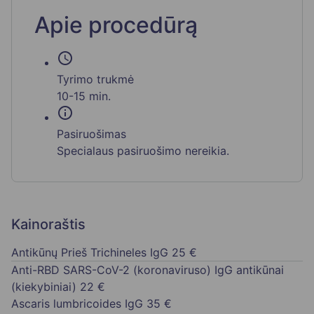
Apie procedūrą
schedule
Tyrimo trukmė
10-15 min.
info
Pasiruošimas
Specialaus pasiruošimo nereikia.
Kainoraštis
Antikūnų Prieš Trichineles IgG
25 €
Anti-RBD SARS-CoV-2 (koronaviruso) IgG antikūnai
(kiekybiniai)
22 €
Ascaris lumbricoides IgG
35 €