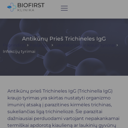
Antikūnų Prieš Trichineles IgG
Pagrindinis
Paslaugos
Laboratoriniai ir kraujo tyrimai
Infekcijų tyrimai
Antikūnų prieš Trichineles IgG (Trichinella IgG)
kraujo tyrimas yra skirtas nustatyti organizmo
imuninį atsaką į parazitines kirmėles trichinas,
sukeliančias ligą trichineliozė. Šie parazitai
dažniausiai perduodami vartojant nepakankamai
termiškai apdorotą kiaulieną ar laukinių gyvūnų