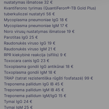
nustatymas išmatose
32 €
Kvantiferono tyrimas (QuantiFeron®-TB Gold Plus)
tuberkuliozei nustatyti
56 €
Mycoplasma pneumoniae IgG
18 €
Mycoplasma pneumoniae IgM
17 €
Noro virusų nustatymas išmatose
19 €
Parotitas IgG
25 €
Raudonukės viruso IgG
19 €
Raudonukės viruso IgM
21 €
RPR kiekybinė reakcija (sifilis)
9 €
Toxocara canis IgG
23 €
Toxoplasma gondii IgG antikūnai
18 €
Toxoplasma gondii IgM
18 €
TRAP (tatrat rezistentiška rūgšti fosfatazė)
99 €
Treponema pallidum IgG IB
45 €
Treponema pallidum IgM IB
45 €
Treponema pallidum IgM/IgG
15 €
Tymai IgG
24 €
Tymai IgM
25 €