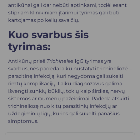
antikūnai gali dar nebūti aptinkami, todėl esant
stipriam klinikiniam įtarimui tyrimas gali būti
kartojamas po kelių savaičių.
Kuo svarbus šis
tyrimas:
Antikūnų prieš
Trichinel
es IgG tyrimas yra
svarbus, nes padeda laiku nustatyti trichineliozė –
parazitinę infekciją, kuri negydoma gali sukelti
rimtų komplikacijų. Laiku diagnozavus galima
išvengti sunkių būklių, tokių kaip širdies, nervų
sistemos ar raumenų pažeidimai. Padeda atskirti
trichineliozę nuo kitų parazitinių infekcijų ar
uždegiminių ligų, kurios gali sukelti panašius
simptomus.