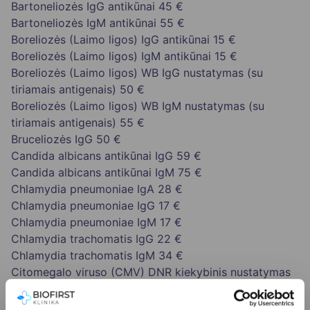
Bartoneliozės IgG antikūnai
45 €
Bartoneliozės IgM antikūnai
55 €
Boreliozės (Laimo ligos) IgG antikūnai
15 €
Boreliozės (Laimo ligos) IgM antikūnai
15 €
Boreliozės (Laimo ligos) WB IgG nustatymas (su
tiriamais antigenais)
50 €
Boreliozės (Laimo ligos) WB IgM nustatymas (su
tiriamais antigenais)
55 €
Bruceliozės IgG
50 €
Candida albicans antikūnai IgG
59 €
Candida albicans antikūnai IgM
75 €
Chlamydia pneumoniae IgA
28 €
Chlamydia pneumoniae IgG
17 €
Chlamydia pneumoniae IgM
17 €
Chlamydia trachomatis IgG
22 €
Chlamydia trachomatis IgM
34 €
Citomegalo viruso (CMV) DNR kiekybinis nustatymas
96 €
CMV (Citomegalo viruso) IgG
18 €