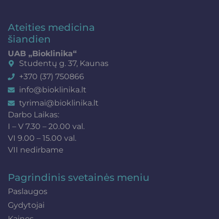
Ateities medicina
šiandien
UAB „Bioklinika“
Studentų g. 37, Kaunas
+370 (37) 750866
info@bioklinika.lt
tyrimai@bioklinika.lt
Darbo Laikas:
I – V 7.30 – 20.00 val.
VI 9.00 – 15.00 val.
VII nedirbame
Pagrindinis svetainės meniu
Paslaugos
Gydytojai
Kainos