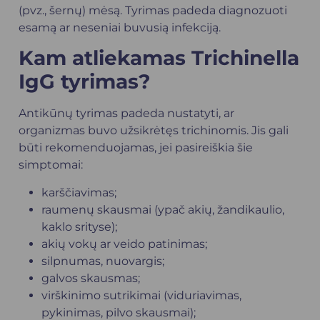
(pvz., šernų) mėsą. Tyrimas padeda diagnozuoti
esamą ar neseniai buvusią infekciją.
Kam atliekamas Trichinella
IgG tyrimas?
Antikūnų tyrimas padeda nustatyti, ar
organizmas buvo užsikrėtęs trichinomis. Jis gali
būti rekomenduojamas, jei pasireiškia šie
simptomai:
karščiavimas;
raumenų skausmai (ypač akių, žandikaulio,
kaklo srityse);
akių vokų ar veido patinimas;
silpnumas, nuovargis;
galvos skausmas;
virškinimo sutrikimai (
viduriavimas
,
pykinimas, pilvo skausmai);