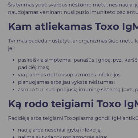
Šis tyrimas ypač svarbus nėštumo metu, nes naujai įgyta
naudojamas vertinant nusilpusio imuniteto pacientu
Kam atliekamas Toxo Ig
Tyrimas padeda nustatyti, ar organizmas šiuo metu ko
jei:
pasireiškia simptomai, panašūs į gripą, pvz., ka
padidėjimas;
yra įtarimas dėl toksoplazmozės infekcijos;
planuojamas arba jau vyksta nėštumas;
asmuo turi susilpnėjusią imuninę sistemą (pvz., p
Ką rodo teigiami Toxo Ig
Padidėję arba teigiami Toxoplasma gondii IgM antikūna
naują arba neseniai įgytą infekciją;
galimą aktyvią toksoplazmozės eigą;