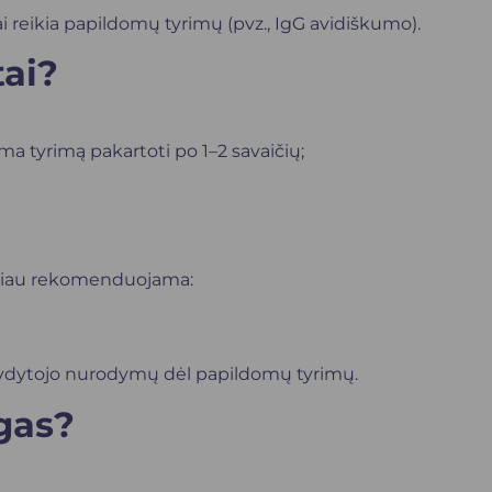
ai reikia papildomų tyrimų (pvz., IgG avidiškumo).
tai?
ama tyrimą pakartoti po 1–2 savaičių;
tačiau rekomenduojama:
 gydytojo nurodymų dėl papildomų tyrimų.
gas?