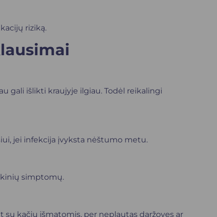
acijų riziką.
lausimai
gali išlikti kraujyje ilgiau. Todėl reikalingi
siui, jei infekcija įvyksta nėštumo metu.
inikinių simptomų.
 su kačių išmatomis, per neplautas daržoves ar