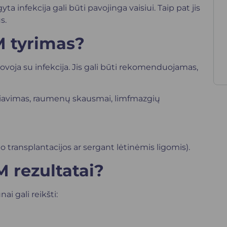
 infekcija gali būti pavojinga vaisiui. Taip pat jis
s.
M tyrimas?
voja su infekcija. Jis gali būti rekomenduojamas,
rščiavimas, raumenų skausmai, limfmazgių
o transplantacijos ar sergant lėtinėmis ligomis).
M rezultatai?
i gali reikšti: