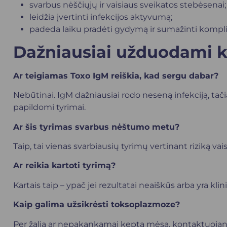
svarbus nėščiųjų ir vaisiaus sveikatos stebėsenai;
leidžia įvertinti infekcijos aktyvumą;
padeda laiku pradėti gydymą ir sumažinti komplik
Dažniausiai užduodami k
Ar teigiamas Toxo IgM reiškia, kad sergu dabar?
Nebūtinai. IgM dažniausiai rodo neseną infekciją, tačiau 
papildomi tyrimai.
Ar šis tyrimas svarbus nėštumo metu?
Taip, tai vienas svarbiausių tyrimų vertinant riziką vai
Ar reikia kartoti tyrimą?
Kartais taip – ypač jei rezultatai neaiškūs arba yra kl
Kaip galima užsikrėsti toksoplazmoze?
Per žalią ar nepakankamai keptą mėsą, kontaktuojant