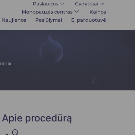
Paslaugos
Gydytojai
Menopauzės centras
Kainos
Naujienos
Pasiūlymai
E. parduotuvė
yrimai
Apie procedūrą
schedule