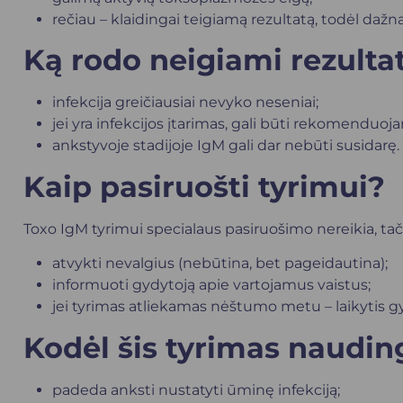
rečiau – klaidingai teigiamą rezultatą, todėl dažn
Ką rodo neigiami rezulta
infekcija greičiausiai nevyko neseniai;
jei yra infekcijos įtarimas, gali būti rekomenduoj
ankstyvoje stadijoje IgM gali dar nebūti susidarę.
Kaip pasiruošti tyrimui?
Toxo IgM tyrimui specialaus pasiruošimo nereikia, 
atvykti nevalgius (nebūtina, bet pageidautina);
informuoti gydytoją apie vartojamus vaistus;
jei tyrimas atliekamas nėštumo metu – laikytis
Kodėl šis tyrimas naudin
padeda anksti nustatyti ūminę infekciją;