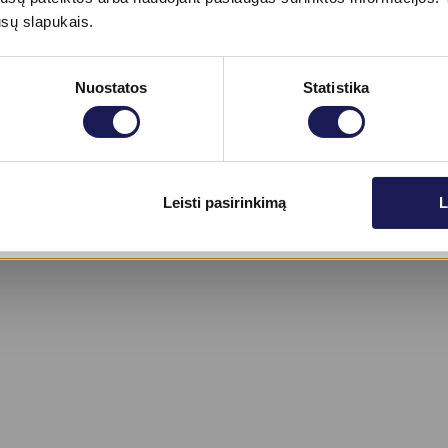
ūsų slapukais.
Nuostatos
Statistika
 €
Skaityti daugiau
Leisti pasirinkimą
L