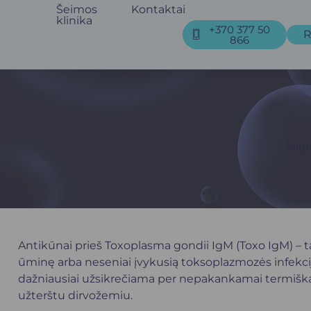
Šeimos
Kontaktai
klinika
+370 377 50
R
866
Pagri
Antikūnai prieš Toxoplasma gondii IgM (Toxo IgM) – tai
ūminę arba neseniai įvykusią toksoplazmozės infekc
dažniausiai užsikrečiama per nepakankamai termiška
užterštu dirvožemiu.