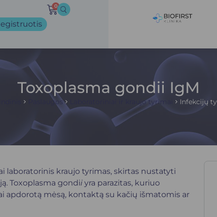
0
egistruotis
Toxoplasma gondii IgM
ndinis
Paslaugos
Laboratoriniai ir kraujo tyrimai
Infekcijų t
 laboratorinis kraujo tyrimas, skirtas nustatyti
iją. Toxoplasma gondi
i
yra parazitas, kuriuo
i apdorotą mėsą, kontaktą su kačių išmatomis ar