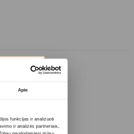
Apie
os funkcijas ir analizuoti
imo ir analizės partneriais,
s. Toliau naudodamiesi mūsų