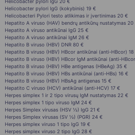
Helicobacter pylori IgG
20 €
Helicobacter pylori IgG (kokybinis)
19 €
Helicobacteri Pylori testo atlikimas ir įvertinimas
20 €
Hepatito A viruso (HAV) bendrų antikūnų nustatymas
20
Hepatito A viruso antikūnai IgG
25 €
Hepatito A viruso antikūnai IgM
26 €
Hepatito B viruso (HBV) DNR
80 €
Hepatito B viruso (HBV) HBcor antikūnai (anti-HBcor)
18
Hepatito B viruso (HBV) HBcor IgM antikūnai (anti-HBco
Hepatito B viruso (HBV) HBe antigenas (HBeAg)
35 €
Hepatito B viruso (HBV) HBs antikūnai (anti-HBs)
16 €
Hepatito B viruso (HBV) HBsAg antigenas
15 €
Hepatito C viruso (HCV) antikūnai (anti-HCV)
17 €
Herpes simplex 1 ir 2 tipo virusų IgM nustatymas
22 €
Herpes simplex 1 tipo viruso IgM
24 €
Herpes Simplex virusas (HSV ½) IgG
21 €
Herpes Simplex virusas (SV ½) (PGR)
24 €
Herpes simplex viruso 1 tipo IgG
19 €
Herpes simplex viruso 2 tipo IgG
28 €