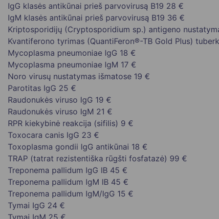
IgG klasės antikūnai prieš parvovirusą B19
28 €
IgM klasės antikūnai prieš parvovirusą B19
36 €
Kriptosporidijų (Cryptosporidium sp.) antigeno nustaty
Kvantiferono tyrimas (QuantiFeron®-TB Gold Plus) tuberku
Mycoplasma pneumoniae IgG
18 €
Mycoplasma pneumoniae IgM
17 €
Noro virusų nustatymas išmatose
19 €
Parotitas IgG
25 €
Raudonukės viruso IgG
19 €
Raudonukės viruso IgM
21 €
RPR kiekybinė reakcija (sifilis)
9 €
Toxocara canis IgG
23 €
Toxoplasma gondii IgG antikūnai
18 €
TRAP (tatrat rezistentiška rūgšti fosfatazė)
99 €
Treponema pallidum IgG IB
45 €
Treponema pallidum IgM IB
45 €
Treponema pallidum IgM/IgG
15 €
Tymai IgG
24 €
Tymai IgM
25 €