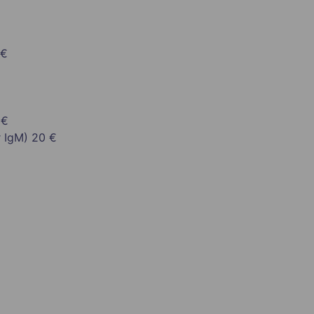
 €
 €
r IgM)
20 €