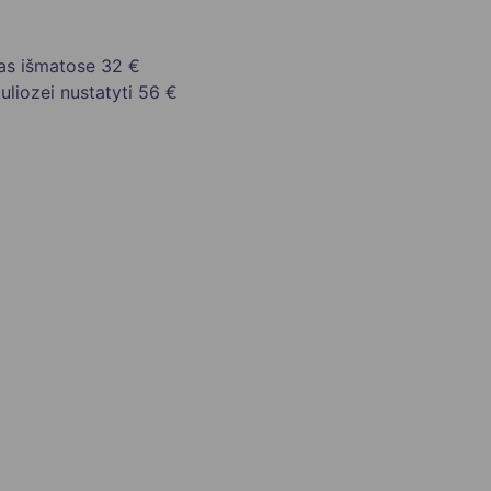
mas išmatose
32 €
liozei nustatyti
56 €