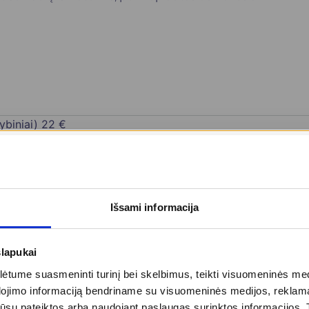
ybiniai)
22 €
Išsami informacija
 antigenais)
50 €
slapukai
 antigenais)
55 €
tume suasmeninti turinį bei skelbimus, teikti visuomeninės medij
dojimo informaciją bendriname su visuomeninės medijos, reklamav
tos jūsų pateiktos arba naudojant paslaugas surinktos informacijo