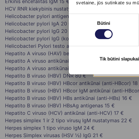
Erkinis encefalitas IgM
15 €
svetaine, jūs sutinkate su m
HCV RNR kiekybinis nustatymas
82 €
Helicobacter pylori antigeno nustatymas išmatose
18 €
Sutikimo
Būtini
Helicobacter pylori IgA
20 €
pasirinkimas
Helicobacter pylori IgG
20 €
Helicobacter pylori IgG (kokybinis)
19 €
Helicobacteri Pylori testo atlikimas ir įvertinimas
20 €
Hepatito A viruso (HAV) bendrų antikūnų nustatymas
20
Tik būtini slapukai
Hepatito A viruso antikūnai IgG
25 €
Hepatito A viruso antikūnai IgM
26 €
Hepatito B viruso (HBV) DNR
80 €
Hepatito B viruso (HBV) HBcor antikūnai (anti-HBcor)
18
Hepatito B viruso (HBV) HBcor IgM antikūnai (anti-HBco
Hepatito B viruso (HBV) HBs antikūnai (anti-HBs)
16 €
Hepatito B viruso (HBV) HBsAg antigenas
15 €
Hepatito C viruso (HCV) antikūnai (anti-HCV)
17 €
Herpes simplex 1 ir 2 tipo virusų IgM nustatymas
22 €
Herpes simplex 1 tipo viruso IgM
24 €
Herpes Simplex virusas (HSV ½) IgG
21 €