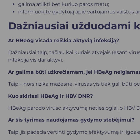
galima atlikti bet kuriuo paros metu;
informuokite gydytoją apie vartojamus vaistus a
Dažniausiai užduodami k
Ar HBeAg visada reiškia aktyvią infekciją?
Dažniausiai taip, tačiau kai kuriais atvejais (esant v
infekcija vis dar aktyvi.
Ar galima būti užkrečiamam, jei HBeAg neigiama
Taip – nors rizika mažesnė, virusas vis tiek gali būti
Kuo skiriasi HBeAg ir HBV DNR?
HBeAg parodo viruso aktyvumą netiesiogiai, o HBV DNR 
Ar šis tyrimas naudojamas gydymo stebėjimui?
Taip, jis padeda vertinti gydymo efektyvumą ir ligos e