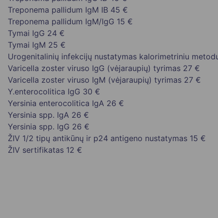
Treponema pallidum IgM IB
45 €
Treponema pallidum IgM/IgG
15 €
Tymai IgG
24 €
Tymai IgM
25 €
Urogenitalinių infekcijų nustatymas kalorimetriniu metod
Varicella zoster viruso IgG (vėjaraupių) tyrimas
27 €
Varicella zoster viruso IgM (vėjaraupių) tyrimas
27 €
Y.enterocolitica IgG
30 €
Yersinia enterocolitica IgA
26 €
Yersinia spp. IgA
26 €
Yersinia spp. IgG
26 €
ŽIV 1/2 tipų antikūnų ir p24 antigeno nustatymas
15 €
ŽIV sertifikatas
12 €