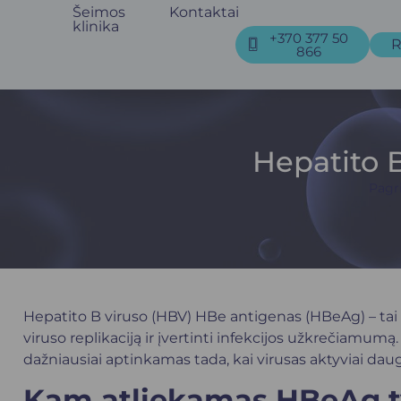
Šeimos
Kontaktai
klinika
+370 377 50
R
866
Hepatito 
Pagri
Hepatito B viruso (HBV) HBe antigenas (HBeAg) – tai k
viruso replikaciją ir įvertinti infekcijos užkrečiamu
dažniausiai aptinkamas tada, kai virusas aktyviai dau
Kam atliekamas HBeAg t