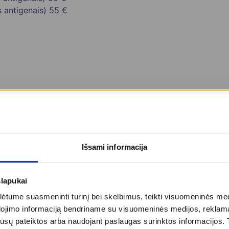
 antigenais)
55 €
 €
Išsami informacija
slapukai
tume suasmeninti turinį bei skelbimus, teikti visuomeninės medij
dojimo informaciją bendriname su visuomeninės medijos, reklamav
tos jūsų pateiktos arba naudojant paslaugas surinktos informacijo