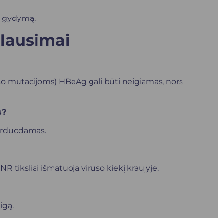
r gydymą.
lausimai
iruso mutacijoms) HBeAg gali būti neigiamas, nors
s?
 perduodamas.
tiksliai išmatuoja viruso kiekį kraujyje.
igą.