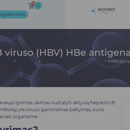
0
egistruotis
B viruso (HBV) HBe antigen
ndinis
Paslaugos
Laboratoriniai ir kraujo tyrimai
Infekcijų t
raujo tyrimas, skirtas nustatyti aktyvią hepatito B
mą. HBeAg yra viruso gaminamas baltymas, kuris
ginasi organizme.
yrimas?