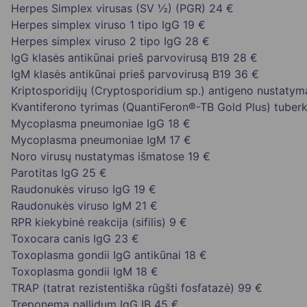
Herpes Simplex virusas (SV ½) (PGR)
24 €
Herpes simplex viruso 1 tipo IgG
19 €
Herpes simplex viruso 2 tipo IgG
28 €
IgG klasės antikūnai prieš parvovirusą B19
28 €
IgM klasės antikūnai prieš parvovirusą B19
36 €
Kriptosporidijų (Cryptosporidium sp.) antigeno nustaty
Kvantiferono tyrimas (QuantiFeron®-TB Gold Plus) tuberku
Mycoplasma pneumoniae IgG
18 €
Mycoplasma pneumoniae IgM
17 €
Noro virusų nustatymas išmatose
19 €
Parotitas IgG
25 €
Raudonukės viruso IgG
19 €
Raudonukės viruso IgM
21 €
RPR kiekybinė reakcija (sifilis)
9 €
Toxocara canis IgG
23 €
Toxoplasma gondii IgG antikūnai
18 €
Toxoplasma gondii IgM
18 €
TRAP (tatrat rezistentiška rūgšti fosfatazė)
99 €
Treponema pallidum IgG IB
45 €