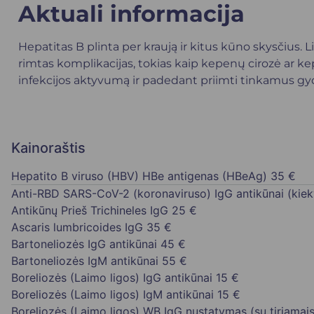
Aktuali informacija
Hepatitas B plinta per kraują ir kitus kūno skysčius. L
rimtas komplikacijas, tokias kaip kepenų cirozė ar k
infekcijos aktyvumą ir padedant priimti tinkamus 
Kainoraštis
Hepatito B viruso (HBV) HBe antigenas (HBeAg)
35 €
Anti-RBD SARS-CoV-2 (koronaviruso) IgG antikūnai (kiek
Antikūnų Prieš Trichineles IgG
25 €
Ascaris lumbricoides IgG
35 €
Bartoneliozės IgG antikūnai
45 €
Bartoneliozės IgM antikūnai
55 €
Boreliozės (Laimo ligos) IgG antikūnai
15 €
Boreliozės (Laimo ligos) IgM antikūnai
15 €
Boreliozės (Laimo ligos) WB IgG nustatymas (su tiriamais