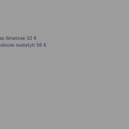
mas išmatose
32 €
liozei nustatyti
56 €