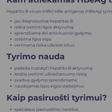
Hepatito B viruso (HBV) HBe antigenas (HBeAg) tyr
jau diagnozuotas
hepatitas B
;
reikia įvertinti ligos aktyvumą;
sprendžiama dėl antivirusinio gydymo;
stebima ligos eiga;
vertinama rizika užkrėsti kitus.
Tyrimo nauda
padeda nustatyti hepatito B aktyvumą;
leidžia įvertinti užkrečiamumo riziką;
svarbus gydymo sprendimams;
naudojamas ligos eigos stebėjimui.
Kaip pasiruošti tyrimui?
specialaus pasiruošimo nereikia;