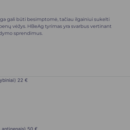
iga gali būti besimptomė, tačiau ilgainiui sukelti
epenų vėžys. HBeAg tyrimas yra svarbus vertinant
gydymo sprendimus.
ybiniai)
22 €
 antigenais)
50 €