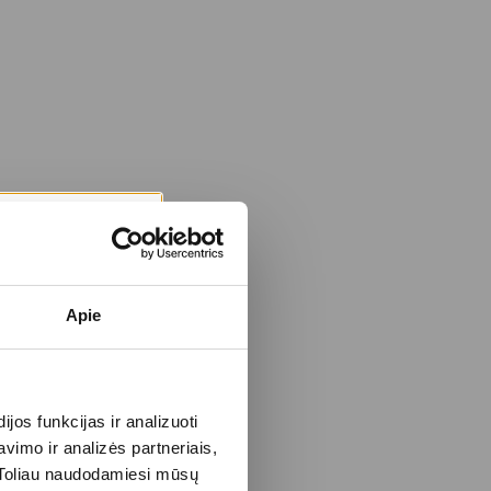
Apie
os funkcijas ir analizuoti
imo ir analizės partneriais,
s. Toliau naudodamiesi mūsų