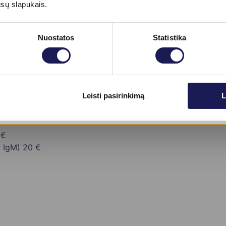
ūsų slapukais.
Nuostatos
Statistika
 €
Skaityti daugiau
Leisti pasirinkimą
L
 €
r IgM)
20 €