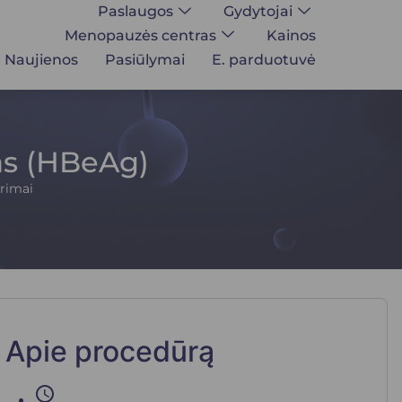
Paslaugos
Gydytojai
Menopauzės centras
Kainos
Naujienos
Pasiūlymai
E. parduotuvė
as (HBeAg)
yrimai
Apie procedūrą
schedule