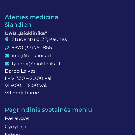
Ateities medicina
šiandien
UAB „Bioklinika“
Studentų g. 37, Kaunas
+370 (37) 750866
info@bioklinika.lt
tyrimai@bioklinika.lt
Darbo Laikas:
I – V 7.30 – 20.00 val.
VI 9.00 – 15.00 val.
VII nedirbame
Pagrindinis svetainės meniu
Paslaugos
Gydytojai