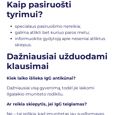
Kaip pasiruošti
tyrimui?
specialaus pasiruošimo nereikia;
galima atlikti bet kuriuo paros metu;
informuokite gydytoją apie neseniai atliktus
skiepus.
Dažniausiai užduodami
klausimai
Kiek laiko išlieka IgG antikūnai?
Dažniausiai visą gyvenimą, todėl jie laikomi
ilgalaikio imuniteto rodikliu.
Ar reikia skiepytis, jei IgG teigiamas?
Ne – tai reiškia, kad imunitetas jau susiformavęs.