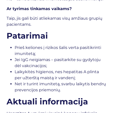
Ar tyrimas tinkamas vaikams?
Taip, jis gali būti atliekamas visų amžiaus grupių
pacientams.
Patarimai
Prieš keliones į rizikos šalis verta pasitikrinti
imunitetą;
Jei IgG neigiamas – pasitarkite su gydytoju
dėl vakcinacijos;
Laikykitės higienos, nes
hepatitas
A plinta
per užterštą maistą ir vandenį;
Net ir turint imunitetą, svarbu laikytis bendrų
prevencijos priemonių.
Aktuali informacija