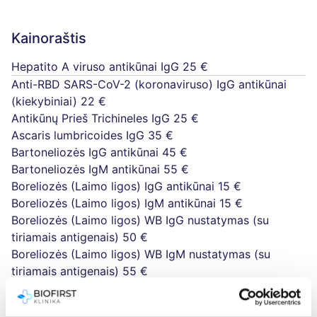
Kainoraštis
Hepatito A viruso antikūnai IgG
25 €
Anti-RBD SARS-CoV-2 (koronaviruso) IgG antikūnai
(kiekybiniai)
22 €
Antikūnų Prieš Trichineles IgG
25 €
Ascaris lumbricoides IgG
35 €
Bartoneliozės IgG antikūnai
45 €
Bartoneliozės IgM antikūnai
55 €
Boreliozės (Laimo ligos) IgG antikūnai
15 €
Boreliozės (Laimo ligos) IgM antikūnai
15 €
Boreliozės (Laimo ligos) WB IgG nustatymas (su
tiriamais antigenais)
50 €
Boreliozės (Laimo ligos) WB IgM nustatymas (su
tiriamais antigenais)
55 €
Bruceliozės IgG
50 €
Candida albicans antikūnai IgG
59 €