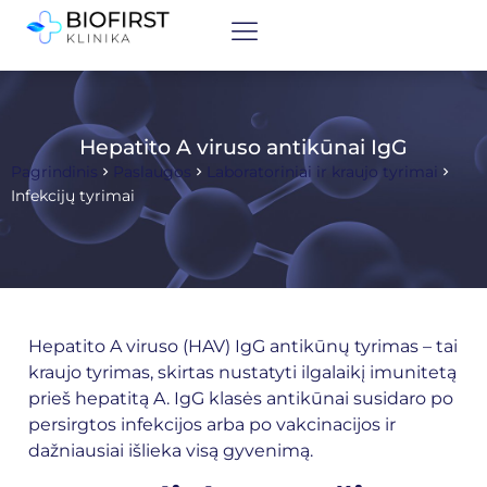
Hepatito A viruso antikūnai IgG
Pagrindinis
Paslaugos
Laboratoriniai ir kraujo tyrimai
Infekcijų tyrimai
Hepatito A viruso (HAV) IgG antikūnų tyrimas – tai
kraujo tyrimas, skirtas nustatyti ilgalaikį imunitetą
prieš hepatitą A. IgG klasės antikūnai susidaro po
persirgtos infekcijos arba po vakcinacijos ir
dažniausiai išlieka visą gyvenimą.