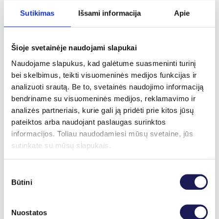
Candida albicans antikūnai IgM
75 €
Sutikimas
Išsami informacija
Apie
Chlamydia pneumoniae IgA
28 €
Chlamydia pneumoniae IgG
17 €
Chlamydia pneumoniae IgM
17 €
Šioje svetainėje naudojami slapukai
Chlamydia trachomatis IgG
22 €
Chlamydia trachomatis IgM
34 €
Naudojame slapukus, kad galėtume suasmeninti turinį
Citomegalo viruso (CMV) DNR kiekybinis nustatymas
bei skelbimus, teikti visuomeninės medijos funkcijas ir
96 €
analizuoti srautą. Be to, svetainės naudojimo informaciją
CMV (Citomegalo viruso) IgG
18 €
bendriname su visuomeninės medijos, reklamavimo ir
CMV (Citomegalo viruso) IgM
18 €
analizės partneriais, kurie gali ją pridėti prie kitos jūsų
EBV (Epštein Baro viruso) IgG
19 €
pateiktos arba naudojant paslaugas surinktos
EBV (Epštein Baro viruso) IgM
19 €
informacijos. Toliau naudodamiesi mūsų svetaine, jūs
Echinococcus granulosus IgG
40 €
sutinkate su mūsų slapukais.
Echinococcus multilocularis IgG
44 €
Echinococcus spp. IgG
18 €
Sutikimo
Erkinis encefalitas IgG
15 €
Būtini
pasirinkimas
Erkinis encefalitas IgM
15 €
HCV RNR kiekybinis nustatymas
82 €
Nuostatos
Helicobacter pylori antigeno nustatymas išmatose
18