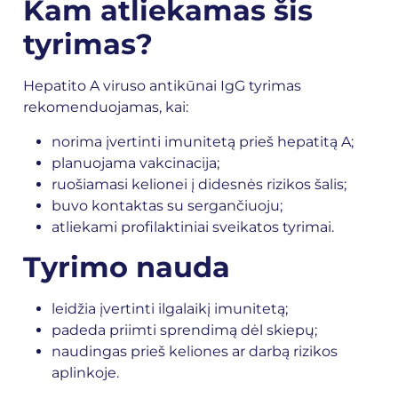
Kam atliekamas šis
tyrimas?
Hepatito A viruso antikūnai IgG tyrimas
rekomenduojamas, kai:
norima įvertinti imunitetą prieš hepatitą A;
planuojama vakcinacija;
ruošiamasi kelionei į didesnės rizikos šalis;
buvo kontaktas su sergančiuoju;
atliekami profilaktiniai sveikatos tyrimai.
Tyrimo nauda
leidžia įvertinti ilgalaikį imunitetą;
padeda priimti sprendimą dėl skiepų;
naudingas prieš keliones ar darbą rizikos
aplinkoje.