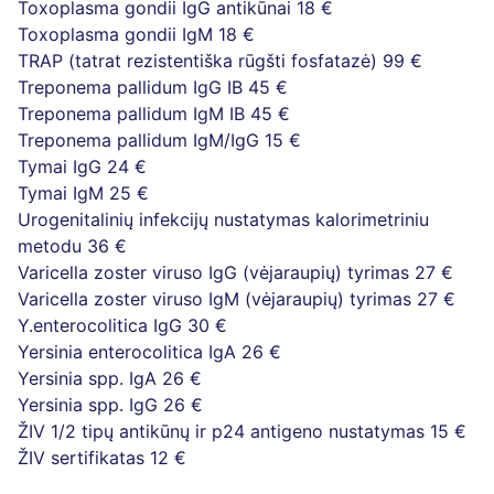
Toxoplasma gondii IgG antikūnai
18 €
Toxoplasma gondii IgM
18 €
TRAP (tatrat rezistentiška rūgšti fosfatazė)
99 €
Treponema pallidum IgG IB
45 €
Treponema pallidum IgM IB
45 €
Treponema pallidum IgM/IgG
15 €
Tymai IgG
24 €
Tymai IgM
25 €
Urogenitalinių infekcijų nustatymas kalorimetriniu
metodu
36 €
Varicella zoster viruso IgG (vėjaraupių) tyrimas
27 €
Varicella zoster viruso IgM (vėjaraupių) tyrimas
27 €
Y.enterocolitica IgG
30 €
Yersinia enterocolitica IgA
26 €
Yersinia spp. IgA
26 €
Yersinia spp. IgG
26 €
ŽIV 1/2 tipų antikūnų ir p24 antigeno nustatymas
15 €
ŽIV sertifikatas
12 €