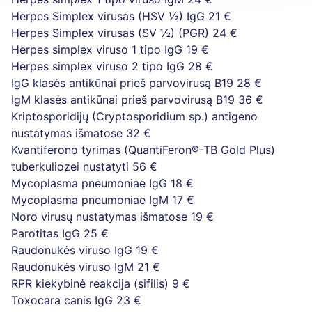
Herpes Simplex virusas (HSV ½) IgG
21 €
Herpes Simplex virusas (SV ½) (PGR)
24 €
Herpes simplex viruso 1 tipo IgG
19 €
Herpes simplex viruso 2 tipo IgG
28 €
IgG klasės antikūnai prieš parvovirusą B19
28 €
IgM klasės antikūnai prieš parvovirusą B19
36 €
Kriptosporidijų (Cryptosporidium sp.) antigeno
nustatymas išmatose
32 €
Kvantiferono tyrimas (QuantiFeron®-TB Gold Plus)
tuberkuliozei nustatyti
56 €
Mycoplasma pneumoniae IgG
18 €
Mycoplasma pneumoniae IgM
17 €
Noro virusų nustatymas išmatose
19 €
Parotitas IgG
25 €
Raudonukės viruso IgG
19 €
Raudonukės viruso IgM
21 €
RPR kiekybinė reakcija (sifilis)
9 €
Toxocara canis IgG
23 €