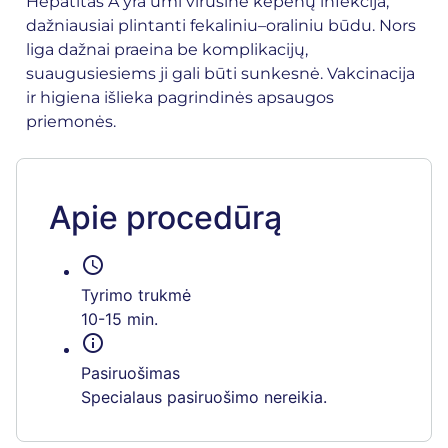
Hepatitas A yra ūmi virusinė kepenų infekcija,
dažniausiai plintanti fekaliniu–oraliniu būdu. Nors
liga dažnai praeina be komplikacijų,
suaugusiesiems ji gali būti sunkesnė. Vakcinacija
ir higiena išlieka pagrindinės apsaugos
priemonės.
Apie procedūrą
schedule
Tyrimo trukmė
10-15 min.
info
Pasiruošimas
Specialaus pasiruošimo nereikia.