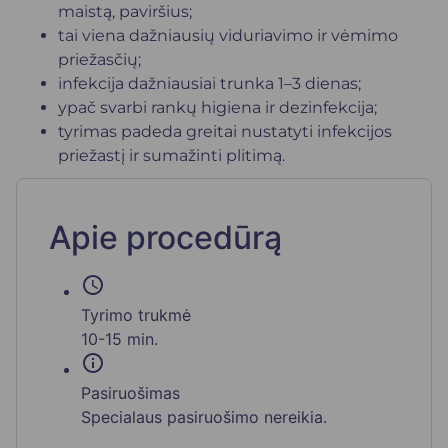
maistą, paviršius;
tai viena dažniausių viduriavimo ir vėmimo
priežasčių;
infekcija dažniausiai trunka 1–3 dienas;
ypač svarbi rankų higiena ir dezinfekcija;
tyrimas padeda greitai nustatyti infekcijos
priežastį ir sumažinti plitimą.
Apie procedūrą
schedule
Tyrimo trukmė
10-15 min.
info
Pasiruošimas
Specialaus pasiruošimo nereikia.