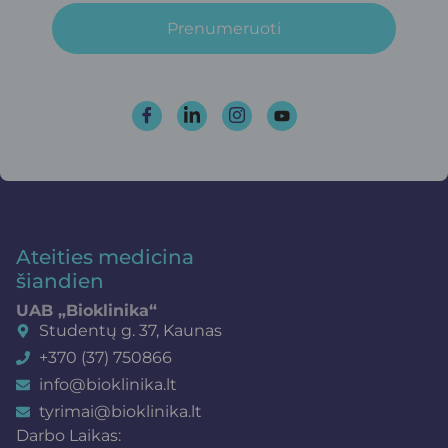
Prenumeruoti
Ateities medicina
šiandien
UAB „Bioklinika“
Studentų g. 37, Kaunas
+370 (37) 750866
info@bioklinika.lt
tyrimai@bioklinika.lt
Darbo Laikas: