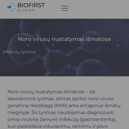
Noro virusų nustatymas išmatose
Pagrindinis
Paslaugos
Laboratoriniai ir kraujo tyrimai
Infekcijų tyrimai
Noro virusų nustatymas išmatose – tai
laboratorinis tyrimas, skirtas aptikti noro viruso
genetinę medžiagą (RNR) arba antigenus išmatų
mėginyje. Šis tyrimas naudojamas diagnozuoti
ūmią virusinę žarnyno infekciją (gastroenteritą),
kuri pasireiškia viduriavimu, vėmimu ir pilvo