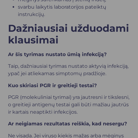
svarbu laikytis laboratorijos pateiktų
instrukcijų.
Dažniausiai užduodami
klausimai
Ar šis tyrimas nustato ūmią infekciją?
Taip, dažniausiai tyrimas nustato aktyvią infekciją,
ypač jei atliekamas simptomų pradžioje.
Kuo skiriasi PGR ir greitieji testai?
PGR (molekuliniai tyrimai) yra jautresni ir tikslesni,
o greitieji antigenų testai gali būti mažiau jautrūs
ir kartais neaptikti infekcijos.
Ar neigiamas rezultatas reiškia, kad nesergu?
Ne visada. Jei viruso kiekis mažas arba mėginys