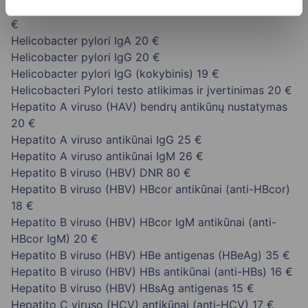
Helicobacter pylori antigeno nustatymas išmatose
18
€
Helicobacter pylori IgA
20 €
Helicobacter pylori IgG
20 €
Helicobacter pylori IgG (kokybinis)
19 €
Helicobacteri Pylori testo atlikimas ir įvertinimas
20 €
Hepatito A viruso (HAV) bendrų antikūnų nustatymas
20 €
Hepatito A viruso antikūnai IgG
25 €
Hepatito A viruso antikūnai IgM
26 €
Hepatito B viruso (HBV) DNR
80 €
Hepatito B viruso (HBV) HBcor antikūnai (anti-HBcor)
18 €
Hepatito B viruso (HBV) HBcor IgM antikūnai (anti-
HBcor IgM)
20 €
Hepatito B viruso (HBV) HBe antigenas (HBeAg)
35 €
Hepatito B viruso (HBV) HBs antikūnai (anti-HBs)
16 €
Hepatito B viruso (HBV) HBsAg antigenas
15 €
Hepatito C viruso (HCV) antikūnai (anti-HCV)
17 €