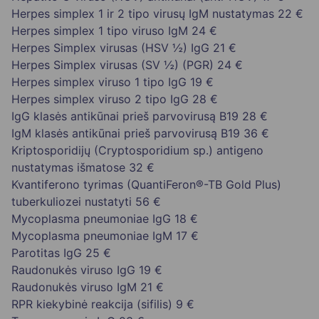
Herpes simplex 1 ir 2 tipo virusų IgM nustatymas
22 €
Herpes simplex 1 tipo viruso IgM
24 €
Herpes Simplex virusas (HSV ½) IgG
21 €
Herpes Simplex virusas (SV ½) (PGR)
24 €
Herpes simplex viruso 1 tipo IgG
19 €
Herpes simplex viruso 2 tipo IgG
28 €
IgG klasės antikūnai prieš parvovirusą B19
28 €
IgM klasės antikūnai prieš parvovirusą B19
36 €
Kriptosporidijų (Cryptosporidium sp.) antigeno
nustatymas išmatose
32 €
Kvantiferono tyrimas (QuantiFeron®-TB Gold Plus)
tuberkuliozei nustatyti
56 €
Mycoplasma pneumoniae IgG
18 €
Mycoplasma pneumoniae IgM
17 €
Parotitas IgG
25 €
Raudonukės viruso IgG
19 €
Raudonukės viruso IgM
21 €
RPR kiekybinė reakcija (sifilis)
9 €