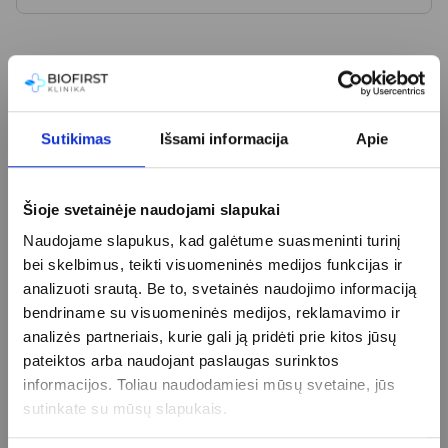
Kainoraštis
Noro virusų nustatymas išmatose
19 €
Anti-RBD SARS-CoV-2 (koronaviruso) IgG antikūnai
Sutikimas
Išsami informacija
Apie
(kiekybiniai)
22 €
Antikūnų Prieš Trichineles IgG
25 €
Ascaris lumbricoides IgG
35 €
Šioje svetainėje naudojami slapukai
Bartoneliozės IgG antikūnai
45 €
Naudojame slapukus, kad galėtume suasmeninti turinį
Bartoneliozės IgM antikūnai
55 €
bei skelbimus, teikti visuomeninės medijos funkcijas ir
Boreliozės (Laimo ligos) IgG antikūnai
15 €
analizuoti srautą. Be to, svetainės naudojimo informaciją
Boreliozės (Laimo ligos) IgM antikūnai
15 €
bendriname su visuomeninės medijos, reklamavimo ir
Boreliozės (Laimo ligos) WB IgG nustatymas (su
analizės partneriais, kurie gali ją pridėti prie kitos jūsų
tiriamais antigenais)
50 €
pateiktos arba naudojant paslaugas surinktos
Boreliozės (Laimo ligos) WB IgM nustatymas (su
informacijos. Toliau naudodamiesi mūsų svetaine, jūs
tiriamais antigenais)
55 €
sutinkate su mūsų slapukais.
Bruceliozės IgG
50 €