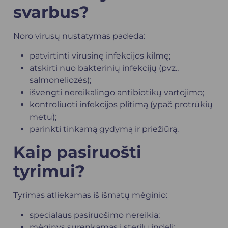
svarbus?
Noro virusų nustatymas padeda:
patvirtinti virusinę infekcijos kilmę;
atskirti nuo bakterinių infekcijų (pvz.,
salmoneliozės);
išvengti nereikalingo antibiotikų vartojimo;
kontroliuoti infekcijos plitimą (ypač protrūkių
metu);
parinkti tinkamą gydymą ir priežiūrą.
Kaip pasiruošti
tyrimui?
Tyrimas atliekamas iš išmatų mėginio:
specialaus pasiruošimo nereikia;
mėginys surenkamas į sterilų indelį;