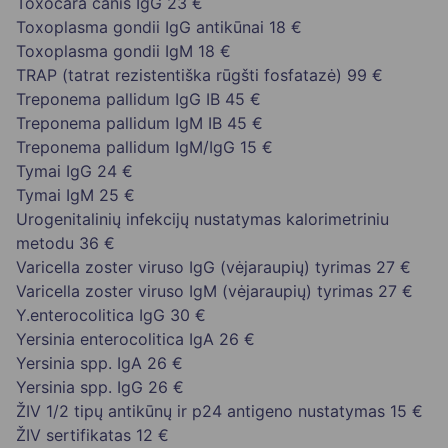
Toxocara canis IgG
23 €
Toxoplasma gondii IgG antikūnai
18 €
Toxoplasma gondii IgM
18 €
TRAP (tatrat rezistentiška rūgšti fosfatazė)
99 €
Treponema pallidum IgG IB
45 €
Treponema pallidum IgM IB
45 €
Treponema pallidum IgM/IgG
15 €
Tymai IgG
24 €
Tymai IgM
25 €
Urogenitalinių infekcijų nustatymas kalorimetriniu
metodu
36 €
Varicella zoster viruso IgG (vėjaraupių) tyrimas
27 €
Varicella zoster viruso IgM (vėjaraupių) tyrimas
27 €
Y.enterocolitica IgG
30 €
Yersinia enterocolitica IgA
26 €
Yersinia spp. IgA
26 €
Yersinia spp. IgG
26 €
ŽIV 1/2 tipų antikūnų ir p24 antigeno nustatymas
15 €
ŽIV sertifikatas
12 €