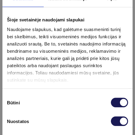
Boreliozės (Laimo ligos) IgM antikūnai
15 €
Boreliozės (Laimo ligos) WB IgG nustatymas (su
tiriamais antigenais)
Šioje svetainėje naudojami slapukai
50 €
Boreliozės (Laimo ligos) WB IgM nustatymas (su
Naudojame slapukus, kad galėtume suasmeninti turinį
tiriamais antigenais)
55 €
bei skelbimus, teikti visuomeninės medijos funkcijas ir
Bruceliozės IgG
50 €
analizuoti srautą. Be to, svetainės naudojimo informaciją
Candida albicans antikūnai IgG
59 €
bendriname su visuomeninės medijos, reklamavimo ir
Candida albicans antikūnai IgM
75 €
analizės partneriais, kurie gali ją pridėti prie kitos jūsų
Chlamydia pneumoniae IgA
28 €
pateiktos arba naudojant paslaugas surinktos
Chlamydia pneumoniae IgG
17 €
informacijos. Toliau naudodamiesi mūsų svetaine, jūs
Chlamydia pneumoniae IgM
17 €
sutinkate su mūsų slapukais.
Chlamydia trachomatis IgG
22 €
Chlamydia trachomatis IgM
34 €
Sutikimo
Citomegalo viruso (CMV) DNR kiekybinis nustatymas
Būtini
pasirinkimas
96 €
CMV (Citomegalo viruso) IgG
18 €
CMV (Citomegalo viruso) IgM
18 €
Nuostatos
EBV (Epštein Baro viruso) IgG
19 €