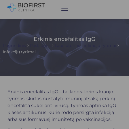
Erkinis encefalitas IgG
Pagrindinis
Paslaugos
Laboratoriniai ir kraujo tyrimai
Infekcijų tyrimai
Erkinis encefalitas IgG – tai laboratorinis kraujo
tyrimas, skirtas nustatyti imuninį atsaką į erkinį
encefalitą sukeliantį virusą. Tyrimas aptinka IgG
klasės antikūnus, kurie rodo persirgtą infekciją
arba susiformavusį imunitetą po vakcinacijos.