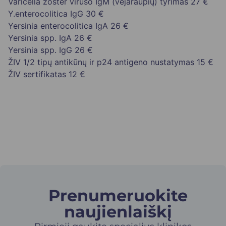
Varicella zoster viruso IgM (vėjaraupių) tyrimas
27 €
Y.enterocolitica IgG
30 €
Yersinia enterocolitica IgA
26 €
Yersinia spp. IgA
26 €
Yersinia spp. IgG
26 €
ŽIV 1/2 tipų antikūnų ir p24 antigeno nustatymas
15 €
ŽIV sertifikatas
12 €
Prenumeruokite
naujienlaiškį​