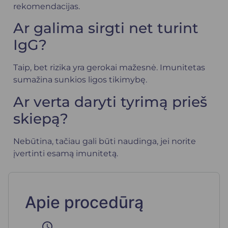
rekomendacijas.
Ar galima sirgti net turint
IgG?
Taip, bet rizika yra gerokai mažesnė. Imunitetas
sumažina sunkios ligos tikimybę.
Ar verta daryti tyrimą prieš
skiepą?
Nebūtina, tačiau gali būti naudinga, jei norite
įvertinti esamą imunitetą.
Apie procedūrą
schedule