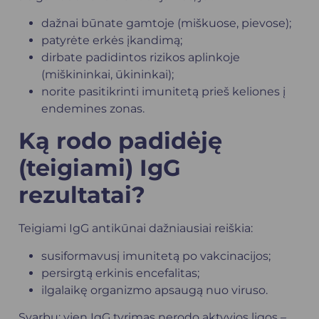
dažnai būnate gamtoje (miškuose, pievose);
patyrėte erkės įkandimą;
dirbate padidintos rizikos aplinkoje
(miškininkai, ūkininkai);
norite pasitikrinti imunitetą prieš keliones į
endemines zonas.
Ką rodo padidėję
(teigiami) IgG
rezultatai?
Teigiami IgG antikūnai dažniausiai reiškia:
susiformavusį imunitetą po vakcinacijos;
persirgtą erkinis encefalitas;
ilgalaikę organizmo apsaugą nuo viruso.
Svarbu: vien IgG tyrimas nerodo aktyvios ligos –