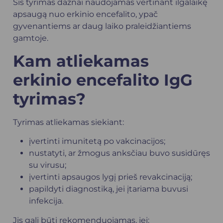
Šis tyrimas dažnai naudojamas vertinant ilgalaikę
apsaugą nuo
erkinio encefalito
, ypač
gyvenantiems ar daug laiko praleidžiantiems
gamtoje.
Kam atliekamas
erkinio encefalito IgG
tyrimas?
Tyrimas atliekamas siekiant:
įvertinti imunitetą po vakcinacijos;
nustatyti, ar žmogus anksčiau buvo susidūręs
su virusu;
įvertinti apsaugos lygį prieš revakcinaciją;
papildyti diagnostiką, jei įtariama buvusi
infekcija.
Jis gali būti rekomenduojamas, jei: