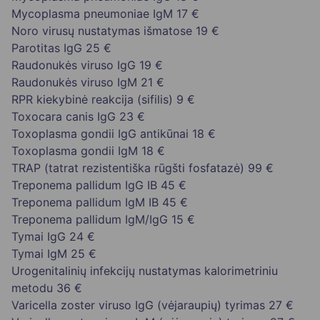
Mycoplasma pneumoniae IgM
17 €
Noro virusų nustatymas išmatose
19 €
Parotitas IgG
25 €
Raudonukės viruso IgG
19 €
Raudonukės viruso IgM
21 €
RPR kiekybinė reakcija (sifilis)
9 €
Toxocara canis IgG
23 €
Toxoplasma gondii IgG antikūnai
18 €
Toxoplasma gondii IgM
18 €
TRAP (tatrat rezistentiška rūgšti fosfatazė)
99 €
Treponema pallidum IgG IB
45 €
Treponema pallidum IgM IB
45 €
Treponema pallidum IgM/IgG
15 €
Tymai IgG
24 €
Tymai IgM
25 €
Urogenitalinių infekcijų nustatymas kalorimetriniu
metodu
36 €
Varicella zoster viruso IgG (vėjaraupių) tyrimas
27 €