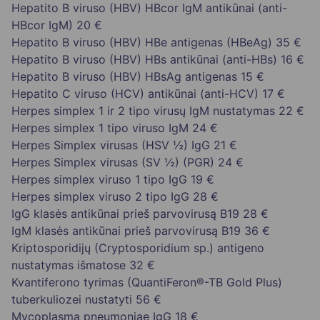
Hepatito B viruso (HBV) HBcor IgM antikūnai (anti-
HBcor IgM)
20 €
Hepatito B viruso (HBV) HBe antigenas (HBeAg)
35 €
Hepatito B viruso (HBV) HBs antikūnai (anti-HBs)
16 €
Hepatito B viruso (HBV) HBsAg antigenas
15 €
Hepatito C viruso (HCV) antikūnai (anti-HCV)
17 €
Herpes simplex 1 ir 2 tipo virusų IgM nustatymas
22 €
Herpes simplex 1 tipo viruso IgM
24 €
Herpes Simplex virusas (HSV ½) IgG
21 €
Herpes Simplex virusas (SV ½) (PGR)
24 €
Herpes simplex viruso 1 tipo IgG
19 €
Herpes simplex viruso 2 tipo IgG
28 €
IgG klasės antikūnai prieš parvovirusą B19
28 €
IgM klasės antikūnai prieš parvovirusą B19
36 €
Kriptosporidijų (Cryptosporidium sp.) antigeno
nustatymas išmatose
32 €
Kvantiferono tyrimas (QuantiFeron®-TB Gold Plus)
tuberkuliozei nustatyti
56 €
Mycoplasma pneumoniae IgG
18 €