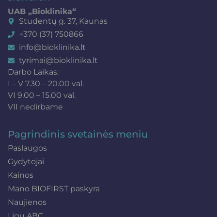
UAB „Bioklinika“
Studentų g. 37, Kaunas
+370 (37) 750866
info@bioklinika.lt
tyrimai@bioklinika.lt
Darbo Laikas:
I – V 7.30 – 20.00 val.
VI 9.00 – 15.00 val.
VII nedirbame
Pagrindinis svetainės meniu
Paslaugos
Gydytojai
Kainos
Mano BIOFIRST paskyra
Naujienos
Ligų ABC