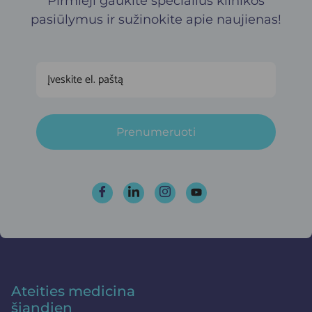
Pirmieji gaukite specialius klinikos
pasiūlymus ir sužinokite apie naujienas!
Prenumeruoti
Ateities medicina
šiandien