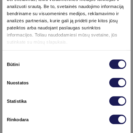
analizuoti srautą. Be to, svetainės naudojimo informaciją
Ar kuo daugiau DTL cholesterolio, tuo geriau?
bendriname su visuomeninės medijos, reklamavimo ir
Dažniausiai aukštesnis DTL cholesterolio kiekis
analizės partneriais, kurie gali ją pridėti prie kitos jūsų
siejamas su mažesne širdies ir kraujagyslių ligų
pateiktos arba naudojant paslaugas surinktos
rizika, tačiau rezultatai visada vertinami kartu su
informacijos. Toliau naudodamiesi mūsų svetaine, jūs
kitais lipidų rodikliais.
sutinkate su mūsų slapukais.
Ar DTL cholesterolis gali būti per mažas net
esant normaliam bendram cholesteroliui?
Sutikimo
Taip. Todėl vien bendro cholesterolio tyrimo
Būtini
pasirinkimas
nepakanka – svarbu įvertinti visą lipidogramą.
Ar galima padidinti DTL cholesterolį be vaistų?
Nuostatos
Taip. Reguliarus fizinis aktyvumas, svorio kontrolė,
sveika mityba ir rūkymo atsisakymas dažnai
Skaityti daugiau
padeda pagerinti DTL cholesterolio rodiklius.
Statistika
Rinkodara
Apie procedūrą