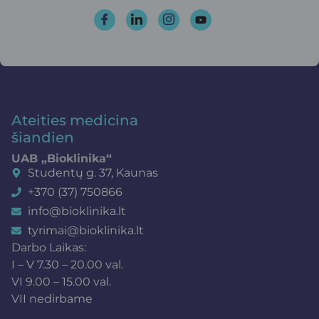
Ateities medicina
šiandien
UAB „Bioklinika“
Studentų g. 37, Kaunas
+370 (37) 750866
info@bioklinika.lt
tyrimai@bioklinika.lt
Darbo Laikas:
I – V 7.30 – 20.00 val.
VI 9.00 – 15.00 val.
VII nedirbame