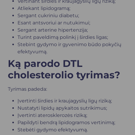
Vertinant širdies ir kraujagyslių ligų riziką;
Atliekant lipidogramą;
Sergant cukriniu diabetu;
Esant antsvoriui ar nutukimui;
Sergant
arterine hipertenzija
;
Turint paveldimą polinkį į širdies ligas;
Stebint gydymo ir gyvenimo būdo pokyčių
efektyvumą.
Ką parodo DTL
cholesterolio tyrimas?
Tyrimas padeda:
Įvertinti širdies ir kraujagyslių ligų riziką;
Nustatyti lipidų apykaitos sutrikimus;
Įvertinti aterosklerozės riziką;
Papildyti bendrą lipidogramos vertinimą;
Stebėti gydymo efektyvumą.