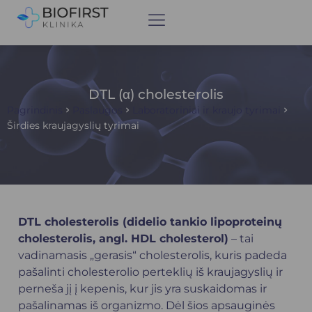
DTL (α) cholesterolis
Pagrindinis
Paslaugos
Laboratoriniai ir kraujo tyrimai
Širdies kraujagyslių tyrimai
DTL cholesterolis (didelio tankio lipoproteinų
cholesterolis, angl. HDL cholesterol)
– tai
vadinamasis „gerasis“ cholesterolis, kuris padeda
pašalinti cholesterolio perteklių iš kraujagyslių ir
perneša jį į kepenis, kur jis yra suskaidomas ir
pašalinamas iš organizmo. Dėl šios apsauginės