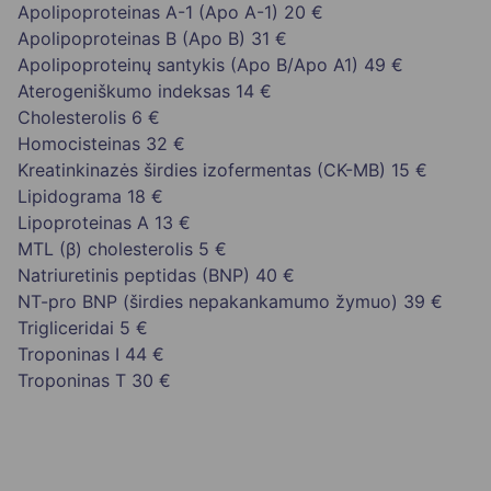
Apolipoproteinas A-1 (Apo A-1)
20 €
Apolipoproteinas B (Apo B)
31 €
Apolipoproteinų santykis (Apo B/Apo A1)
49 €
Aterogeniškumo indeksas
14 €
Cholesterolis
6 €
Homocisteinas
32 €
Kreatinkinazės širdies izofermentas (CK-MB)
15 €
Lipidograma
18 €
Lipoproteinas A
13 €
MTL (β) cholesterolis
5 €
Natriuretinis peptidas (BNP)
40 €
NT-pro BNP (širdies nepakankamumo žymuo)
39 €
Trigliceridai
5 €
Troponinas I
44 €
Troponinas T
30 €