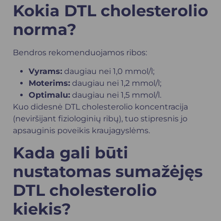
Kokia DTL cholesterolio
norma?
Bendros rekomenduojamos ribos:
Vyrams:
daugiau nei 1,0 mmol/l;
Moterims:
daugiau nei 1,2 mmol/l;
Optimalu:
daugiau nei 1,5 mmol/l.
Kuo didesnė DTL cholesterolio koncentracija
(neviršijant fiziologinių ribų), tuo stipresnis jo
apsauginis poveikis kraujagyslėms.
Kada gali būti
nustatomas sumažėjęs
DTL cholesterolio
kiekis?