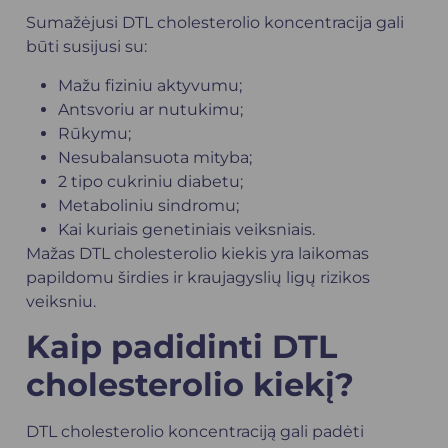
Sumažėjusi DTL cholesterolio koncentracija gali
būti susijusi su:
Mažu fiziniu aktyvumu;
Antsvoriu ar nutukimu;
Rūkymu;
Nesubalansuota mityba;
2 tipo cukriniu diabetu;
Metaboliniu sindromu;
Kai kuriais genetiniais veiksniais.
Mažas DTL cholesterolio kiekis yra laikomas
papildomu širdies ir kraujagyslių ligų rizikos
veiksniu.
Kaip padidinti DTL
cholesterolio kiekį?
DTL cholesterolio koncentraciją gali padėti