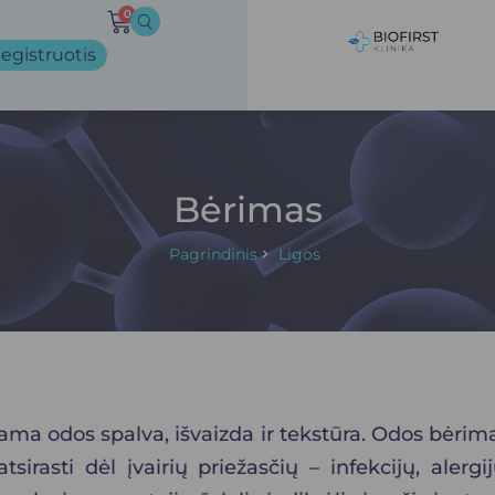
0
egistruotis
Bėrimas
Pagrindinis
Ligos
iama odos spalva, išvaizda ir tekstūra.
Odos bėrimas
sirasti dėl įvairių priežasčių – infekcijų, alergi