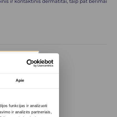
inis ir kontaktinis dermatitai, taip pat bėrimai
Apie
os funkcijas ir analizuoti
imo ir analizės partneriais,