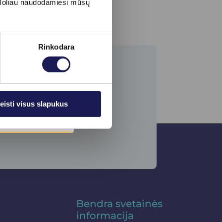
s. Toliau naudodamiesi mūsų
Rinkodara
eisti visus slapukus
Bendra svetainės
informacija