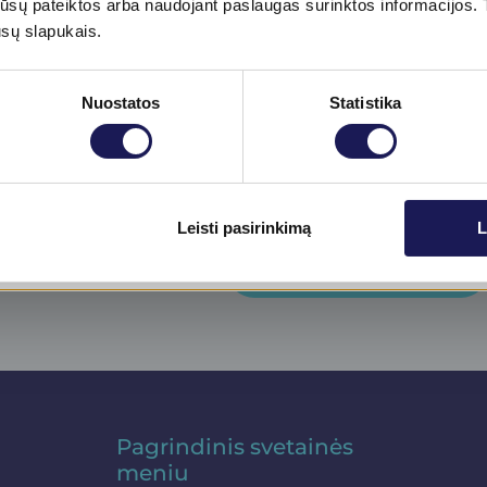
tos jūsų pateiktos arba naudojant paslaugas surinktos informacijo
ūsų slapukais.
Nuostatos
Statistika
jienlaiškį​
inikos
Skaityti daugiau
 naujienas!
Leisti pasirinkimą
L
Prenumeruoti
Pagrindinis svetainės
meniu