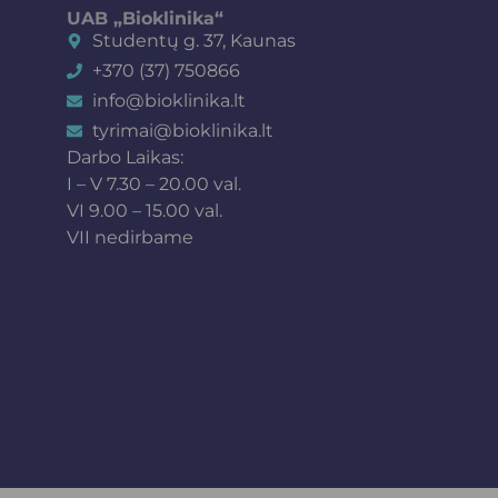
UAB „Bioklinika“
Studentų g. 37, Kaunas
+370 (37) 750866
info@bioklinika.lt
tyrimai@bioklinika.lt
Darbo Laikas:
I – V 7.30 – 20.00 val.
VI 9.00 – 15.00 val.
VII nedirbame