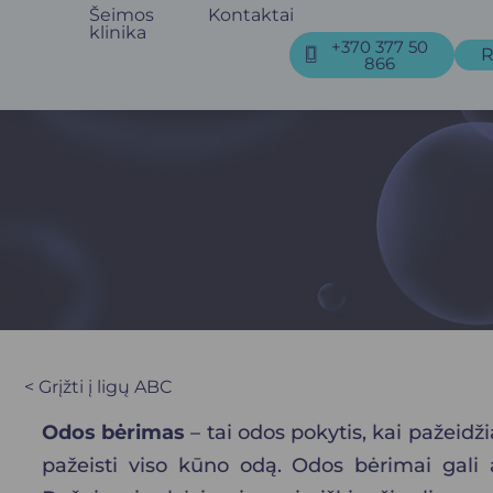
Šeimos
Kontaktai
klinika
+370 377 50
R
866
< Grįžti į ligų ABC
Odos bėrimas
– tai odos pokytis, kai pažeidž
pažeisti viso kūno odą. Odos bėrimai gali at