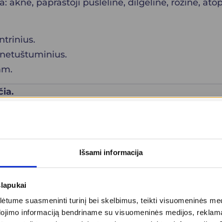
: aknė, paprastoji pūslelinė, dilgėlinė, rožinė, atop
ntrinius.
r netuštuminius.
mm.
čia
.
amas bėrimų gydymo paslaugas bei kainas:
Išsami informacija
slapukai
tume suasmeninti turinį bei skelbimus, teikti visuomeninės medij
dojimo informaciją bendriname su visuomeninės medijos, reklamav