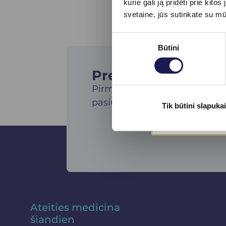
kurie gali ją pridėti prie ki
svetaine, jūs sutinkate su m
Sutikimo
Būtini
pasirinkimas
Prenumeruokite nau
Pirmieji gaukite specialius kl
pasiūlymus ir sužinokite apie
Tik būtini slapukai
Ateities medicina
šiandien