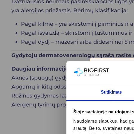
Dažniausios bėrimais pasireiškiančios ligos yra
yra alergijos priežastis.
Bėrimų klasifikacija:
Pagal kilmę – yra skirstomi į
pirminius ir
a
Pagal išvaizdą – skirstomi į tuštuminius i
Pagal dydį – mažesni arba didesni nei 5 
Gydytojų dermatovenerologų sąrašą rasite
Daugiau informacijos apie klinikoje atliek
Aknės (spuogų) gydymas
Apgamų ir kitų odos darinių šalinimas
Sutikimas
Rožinės gydymas lazeriu
Alergenų tyrimų programos
Šioje svetainėje naudojami 
Naudojame slapukus, kad galė
srautą. Be to, svetainės nau